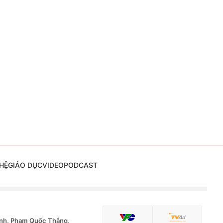
HỆ
GIÁO DỤC
VIDEO
PODCAST
nh, Phạm Quốc Thắng,