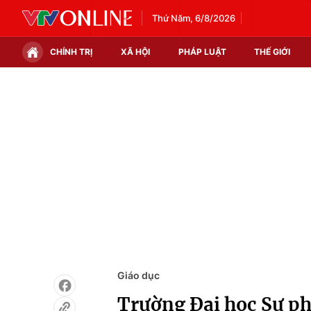
Thứ Năm, 6/8/2026
CHÍNH TRỊ
XÃ HỘI
PHÁP LUẬT
THẾ GIỚI
Chính trị
Xã hội
Thế giới
Kinh tế
Tin tức
Tài chính
Thế giới đó đây
Thị trường
Câu chuyện quốc tế
Góc doanh nghiệp
Dữ liệu và đời sống
Giáo dục
Trường Đại học Sư p