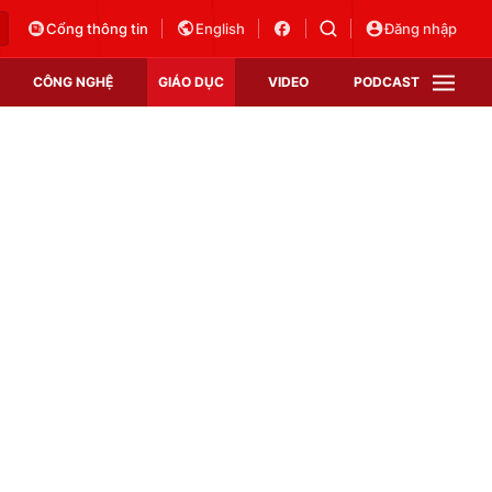
Cổng thông tin
English
Đăng nhập
CÔNG NGHỆ
GIÁO DỤC
VIDEO
PODCAST
VTV Money
VTV Thể thao
VTV Sức khoẻ
Bất động sản
Thị trường 24h
Tấm lòng Việt
Vươn mình bằng AI
VTV4
VTV8
VTV9
Lịch phát sóng
Giao lưu trực tuyến
Sự kiện