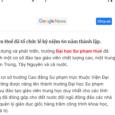
Góc ảnh
Chia sẻ
Giáo dục
Công nghệ
Tuyển sinh
Hitech Công ng
 Huế đã tổ chức lễ kỷ niệm 60 năm thành lập.
Học trực tuyến
Sản phẩm
dựng và phát triển, trường
Đại học Sư phạm Huế
đã
g
Thị trường
 một cơ sở đào tạo giáo viên chất lượng cao, một trun
Tư vấn
n Trung, Tây Nguyên và cả nước.
 cơ sở trường Cao đẳng Sư phạm trực thuộc Viện Đại
ường được nâng lên thành trường Đại học Sư phạm
vụ đào tạo giáo viên trung học duy nhất cho các tỉnh
g đã đóng góp cho đất nước đội ngũ đông đảo các nhà
quản lý giáo dục giỏi; hàng trăm công trình khoa học,
 trị.