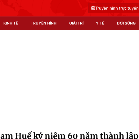
Truyền hình trực tuyến
KINH TẾ
TRUYỀN HÌNH
GIẢI TRÍ
Y TẾ
ĐỜI SỐNG
Pháp luật
Y tế
Truyền hình
Multimedia
Phim VTV
Video
Hậu trường
Shorts video
Nhân vật
Podcast
Khán giả
EMagazine
Giải sao mai
Photo
hạm Huế kỷ niệm 60 năm thành lập
Infographic