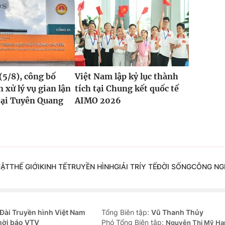
(5/8), công bố
Việt Nam lập kỷ lục thành
 xử lý vụ gian lận
tích tại Chung kết quốc tế
tại Tuyên Quang
AIMO 2026
UẬT
THẾ GIỚI
KINH TẾ
TRUYỀN HÌNH
GIẢI TRÍ
Y TẾ
ĐỜI SỐNG
CÔNG NG
Đài Truyền hình Việt Nam
Tổng Biên tập:
Vũ Thanh Thủy
hời báo VTV
Phó Tổng Biên tập:
Nguyễn Thị Mỹ Hạ