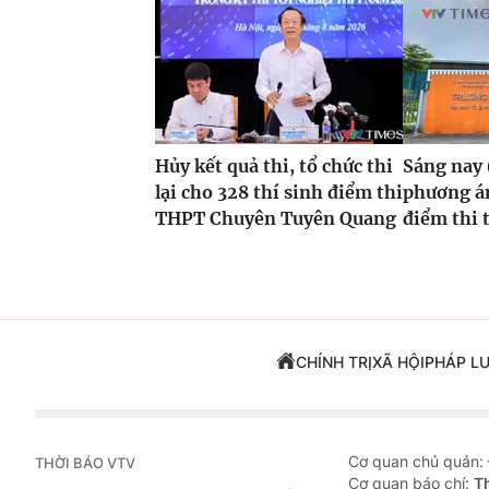
Hủy kết quả thi, tổ chức thi
Sáng nay 
lại cho 328 thí sinh điểm thi
phương án
THPT Chuyên Tuyên Quang
điểm thi 
CHÍNH TRỊ
XÃ HỘI
PHÁP L
Cơ quan chủ quản:
THỜI BÁO VTV
Cơ quan báo chí:
T