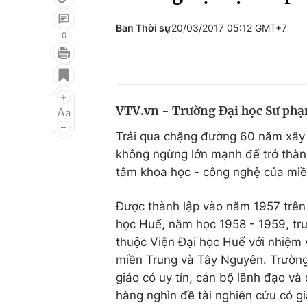
Ban Thời sự
20/03/2017 05:12 GMT+7
0
Giải trí
Đời sống
Điện ảnh
Du lịch
VTV.vn - Trường Đại học Sư phạm
Âm nhạc
Làm đẹp
Trải qua chặng đường 60 năm xây 
Sao
Chất lượng cuộc sốn
không ngừng lớn mạnh để trở thành
tâm khoa học - công nghệ của miề
Được thành lập vào năm 1957 trên
học Huế, năm học 1958 - 1959, tr
thuộc Viện Đại học Huế với nhiệm 
miền Trung và Tây Nguyên. Trườn
giáo có uy tín, cán bộ lãnh đạo và 
hàng nghìn đề tài nghiên cứu có giá