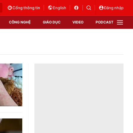
Cổng thông tin
English
Đăng nhập
CÔNG NGHỆ
GIÁO DỤC
VIDEO
PODCAST
VTV Money
VTV Thể thao
VTV Sức khoẻ
Bất động sản
Thị trường 24h
Tấm lòng Việt
Vươn mình bằng AI
VTV4
VTV8
VTV9
Lịch phát sóng
Giao lưu trực tuyến
Sự kiện