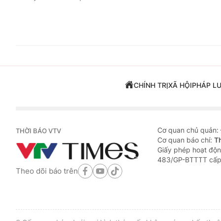
CHÍNH TRỊ
XÃ HỘI
PHÁP L
Cơ quan chủ quản:
THỜI BÁO VTV
Cơ quan báo chí:
T
Giấy phép hoạt độn
483/GP-BTTTT cấp
Theo dõi báo trên