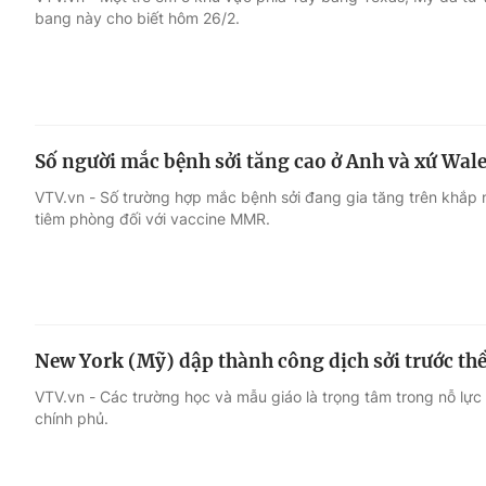
bang này cho biết hôm 26/2.
Giải trí
Đời sống
Điện ảnh
Du lịch
Số người mắc bệnh sởi tăng cao ở Anh và xứ Wal
Âm nhạc
Làm đẹp
VTV.vn - Số trường hợp mắc bệnh sởi đang gia tăng trên khắp
tiêm phòng đối với vaccine MMR.
Sao
Chất lượng cuộc sốn
New York (Mỹ) dập thành công dịch sởi trước t
VTV.vn - Các trường học và mẫu giáo là trọng tâm trong nỗ lực
chính phủ.