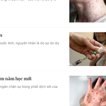
Góc ảnh
Giáo dục
Công nghệ
Tuyển sinh
Hitech Công ng
es
Học trực tuyến
Sản phẩm
 nước Anh, nguyên nhân là do sự do dự
g
Thị trường
Tư vấn
hềm năm học mới
 ngăn chặn sự bùng phát dịch sởi của