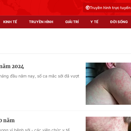
Truyền hình trực tuyến
KINH TẾ
TRUYỀN HÌNH
GIẢI TRÍ
Y TẾ
ĐỜI SỐNG
Pháp luật
Y tế
Truyền hình
Multimedia
ả năm 2024
Phim VTV
Video
 tháng đầu năm nay, số ca mắc sởi đã vượt
Hậu trường
Shorts video
Nhân vật
Podcast
Khán giả
EMagazine
Giải sao mai
Photo
10 năm
Infographic
ong vì bệnh sởi - các viên chức y tế