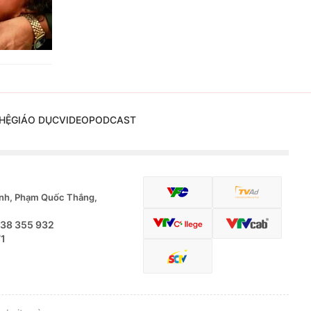
HỆ
GIÁO DỤC
VIDEO
PODCAST
nh, Phạm Quốc Thắng,
.38 355 932
71