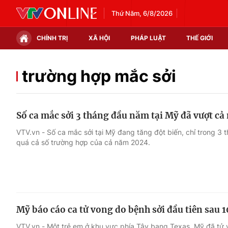
Thứ Năm, 6/8/2026
CHÍNH TRỊ
XÃ HỘI
PHÁP LUẬT
THẾ GIỚI
Chính trị
Xã hội
trường hợp mắc sởi
Thế giới
Kinh tế
Số ca mắc sởi 3 tháng đầu năm tại Mỹ đã vượt c
Tin tức
Tài chính
VTV.vn - Số ca mắc sởi tại Mỹ đang tăng đột biến, chỉ trong 3
quá cả số trường hợp của cả năm 2024.
Thế giới đó đây
Thị trường
Câu chuyện quốc tế
Góc doanh nghiệp
Dữ liệu và đời sống
Mỹ báo cáo ca tử vong do bệnh sởi đầu tiên sau 
VTV.vn - Một trẻ em ở khu vực phía Tây bang Texas, Mỹ đã tử v