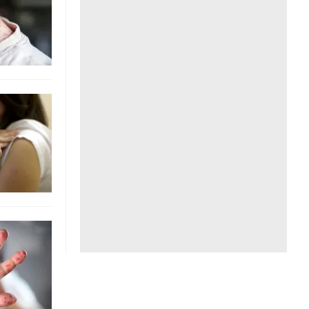
Liên hệ toà soạn
hệ tương lai