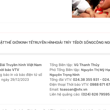
UẬT
THẾ GIỚI
KINH TẾ
TRUYỀN HÌNH
GIẢI TRÍ
Y TẾ
ĐỜI SỐNG
CÔNG NG
Đài Truyền hình Việt Nam
Tổng Biên tập:
Vũ Thanh Thủy
hời báo VTV
Phó Tổng Biên tập:
Nguyễn Thị Mỹ Hạ
g báo in và báo điện tử số
Nguyễn Trọng Ninh
 ngày 29/12/2023
Tổng đài VTV:
024.38 355 931 - 024
Ðiện thoại Thời báo VTV:
0988 671 6
Email:
toasoan@vtv.vn
Liên hệ quảng cáo:
(024) 626 79595