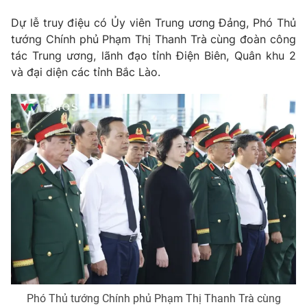
Email:
toasoan@vtv.vn
Liên hệ quảng cáo:
024-7300.7108
Dự lễ truy điệu có Ủy viên Trung ương Đảng, Phó Thủ
tướng Chính phủ Phạm Thị Thanh Trà cùng đoàn công
tác Trung ương, lãnh đạo tỉnh Điện Biên, Quân khu 2
và đại diện các tỉnh Bắc Lào.
® Cấm sao chép dưới mọi hình thức nếu không có sự chấp
thuận bằng văn bản. Ghi rõ nguồn VTV.vn khi phát hành lại
thông tin từ website này.
Phó Thủ tướng Chính phủ Phạm Thị Thanh Trà cùng