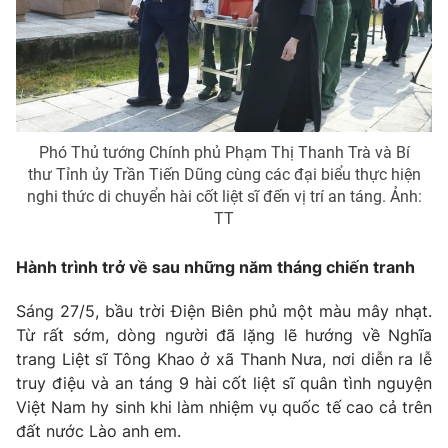
Phim VTV
Giải trí
Hậu trường
Điện ảnh
Đời sống
Nhân vật
Âm nhạc
Du lịch
Khán giả
Giáo dục
Sao
Phó Thủ tướng Chính phủ Phạm Thị Thanh Trà và Bí
Làm đẹp
Giải sao mai
thư Tỉnh ủy Trần Tiến Dũng cùng các đại biểu thực hiện
Tuyển sinh
Công nghệ
nghi thức di chuyển hài cốt liệt sĩ đến vị trí an táng. Ảnh:
Chất lượng cuộc sống
TT
Học trực tuyến
Hitech Công nghệ tương lai
Giao lưu trực tuyến
Hành trình trở về sau những năm tháng chiến tranh
Sản phẩm
Sáng 27/5, bầu trời Điện Biên phủ một màu mây nhạt.
Lịch phát sóng
Thị trường
Từ rất sớm, dòng người đã lặng lẽ hướng về Nghĩa
Tư vấn
trang Liệt sĩ Tông Khao ở xã Thanh Nưa, nơi diễn ra lễ
truy điệu và an táng 9 hài cốt liệt sĩ quân tình nguyện
Chuyên mục khác
Việt Nam hy sinh khi làm nhiệm vụ quốc tế cao cả trên
Emagazine
Podcast
đất nước Lào anh em.