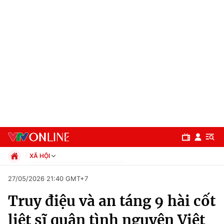
XÃ HỘI
Chính trị
27/05/2026 21:40 GMT+7
Xã hội
Truy điệu và an táng 9 hài cốt
Pháp luật
Chuyên mục
Kinh tế
liệt sĩ quân tình nguyện Việt
Thể thao