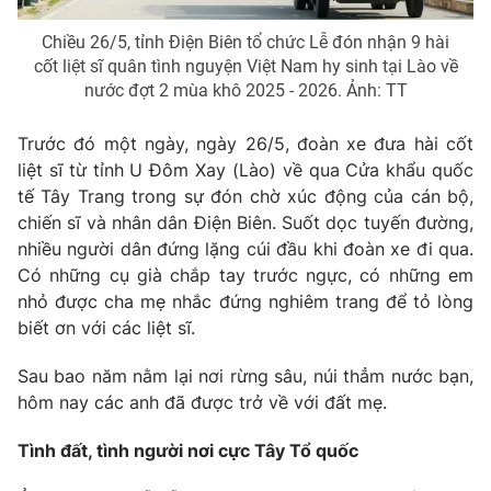
Chiều 26/5, tỉnh Điện Biên tổ chức Lễ đón nhận 9 hài
cốt liệt sĩ quân tình nguyện Việt Nam hy sinh tại Lào về
nước đợt 2 mùa khô 2025 - 2026. Ảnh: TT
Trước đó một ngày, ngày 26/5, đoàn xe đưa hài cốt
liệt sĩ từ tỉnh U Đôm Xay (Lào) về qua Cửa khẩu quốc
tế Tây Trang trong sự đón chờ xúc động của cán bộ,
chiến sĩ và nhân dân Điện Biên. Suốt dọc tuyến đường,
nhiều người dân đứng lặng cúi đầu khi đoàn xe đi qua.
Có những cụ già chắp tay trước ngực, có những em
nhỏ được cha mẹ nhắc đứng nghiêm trang để tỏ lòng
biết ơn với các liệt sĩ.
Sau bao năm nằm lại nơi rừng sâu, núi thẳm nước bạn,
hôm nay các anh đã được trở về với đất mẹ.
Tình đất, tình người nơi cực Tây Tổ quốc