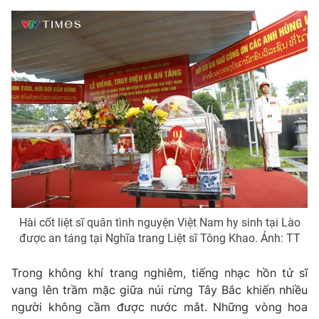
Photo
Infographic
Video
Shorts video
VTV Money
VTV Thể thao
VTV Sức khoẻ
Bất động sản
Thị trường 24h
Tấm lòng Việt
Hài cốt liệt sĩ quân tình nguyện Việt Nam hy sinh tại Lào
VTV4
Vươn mình bằng AI
được an táng tại Nghĩa trang Liệt sĩ Tông Khao. Ảnh: TT
VTV9
VTV8
Trong không khí trang nghiêm, tiếng nhạc hồn tử sĩ
vang lên trầm mặc giữa núi rừng Tây Bắc khiến nhiều
người không cầm được nước mắt. Những vòng hoa
Liên hệ tòa soạn
English