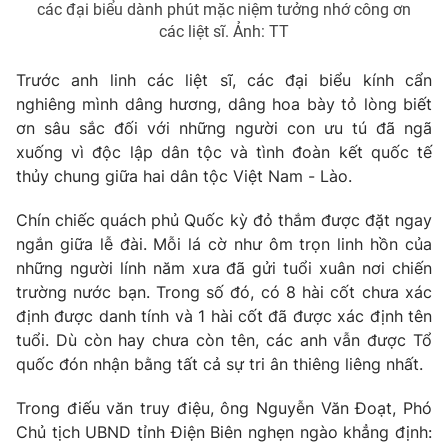
các đại biểu dành phút mặc niệm tưởng nhớ công ơn
các liệt sĩ. Ảnh: TT
Trước anh linh các liệt sĩ, các đại biểu kính cẩn
nghiêng mình dâng hương, dâng hoa bày tỏ lòng biết
ơn sâu sắc đối với những người con ưu tú đã ngã
xuống vì độc lập dân tộc và tình đoàn kết quốc tế
thủy chung giữa hai dân tộc Việt Nam - Lào.
Chín chiếc quách phủ Quốc kỳ đỏ thắm được đặt ngay
ngắn giữa lễ đài. Mỗi lá cờ như ôm trọn linh hồn của
những người lính năm xưa đã gửi tuổi xuân nơi chiến
trường nước bạn. Trong số đó, có 8 hài cốt chưa xác
định được danh tính và 1 hài cốt đã được xác định tên
tuổi. Dù còn hay chưa còn tên, các anh vẫn được Tổ
quốc đón nhận bằng tất cả sự tri ân thiêng liêng nhất.
Trong điếu văn truy điệu, ông Nguyễn Văn Đoạt, Phó
Chủ tịch UBND tỉnh Điện Biên nghẹn ngào khẳng định: