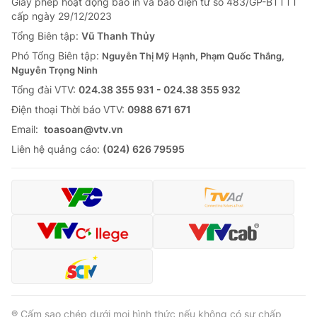
Giấy phép hoạt động báo in và báo điện tử số 483/GP-BTTTT
cấp ngày 29/12/2023
Tổng Biên tập:
Vũ Thanh Thủy
Phó Tổng Biên tập:
Nguyễn Thị Mỹ Hạnh, Phạm Quốc Thắng,
Nguyễn Trọng Ninh
Tổng đài VTV:
024.38 355 931 - 024.38 355 932
Ðiện thoại Thời báo VTV:
0988 671 671
Email:
toasoan@vtv.vn
Liên hệ quảng cáo:
(024) 626 79595
® Cấm sao chép dưới mọi hình thức nếu không có sự chấp