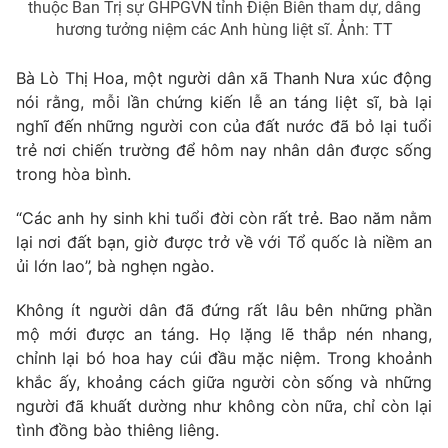
thuộc Ban Trị sự GHPGVN tỉnh Điện Biên tham dự, dâng
hương tưởng niệm các Anh hùng liệt sĩ. Ảnh: TT
Bà Lò Thị Hoa, một người dân xã Thanh Nưa xúc động
nói rằng, mỗi lần chứng kiến lễ an táng liệt sĩ, bà lại
nghĩ đến những người con của đất nước đã bỏ lại tuổi
trẻ nơi chiến trường để hôm nay nhân dân được sống
trong hòa bình.
“Các anh hy sinh khi tuổi đời còn rất trẻ. Bao năm nằm
lại nơi đất bạn, giờ được trở về với Tổ quốc là niềm an
ủi lớn lao”, bà nghẹn ngào.
Không ít người dân đã đứng rất lâu bên những phần
mộ mới được an táng. Họ lặng lẽ thắp nén nhang,
chỉnh lại bó hoa hay cúi đầu mặc niệm. Trong khoảnh
khắc ấy, khoảng cách giữa người còn sống và những
người đã khuất dường như không còn nữa, chỉ còn lại
tình đồng bào thiêng liêng.