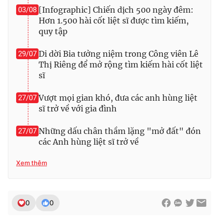
[Infographic] Chiến dịch 500 ngày đêm:
03/08
Hơn 1.500 hài cốt liệt sĩ được tìm kiếm,
quy tập
Di dời Bia tưởng niệm trong Công viên Lê
29/07
Thị Riêng để mở rộng tìm kiếm hài cốt liệt
sĩ
Vượt mọi gian khó, đưa các anh hùng liệt
27/07
sĩ trở về với gia đình
Những dấu chân thầm lặng "mở đất" đón
27/07
các Anh hùng liệt sĩ trở về
Xem thêm
0
0