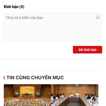
Bình luận
(
0
)
Gửi bình luận
TIN CÙNG CHUYÊN MỤC