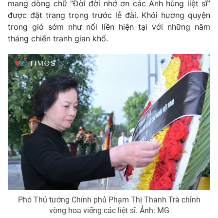
mang dòng chữ “Đời đời nhớ ơn các Anh hùng liệt sĩ”
được đặt trang trọng trước lễ đài. Khói hương quyện
trong gió sớm như nối liền hiện tại với những năm
tháng chiến tranh gian khổ.
THỜI BÁO VTV
Theo dõi báo trên
Cơ quan chủ quản:
Đài Truyền hình Việt Nam
Cơ quan báo chí:
Thời báo VTV
Giấy phép hoạt động báo in và báo điện tử số 483/GP-BTTTT
cấp ngày 29/12/2023
Tổng Biên tập:
Vũ Thanh Thủy
Phó Tổng Biên tập:
Nguyễn Thị Mỹ Hạnh, Phạm Quốc Thắng,
Nguyễn Trọng Ninh
Tổng đài VTV:
024.38 355 931 - 024.38 355 932
Phó Thủ tướng Chính phủ Phạm Thị Thanh Trà chỉnh
Ðiện thoại Thời báo VTV:
024.66 897 897
vòng hoa viếng các liệt sĩ. Ảnh: MG