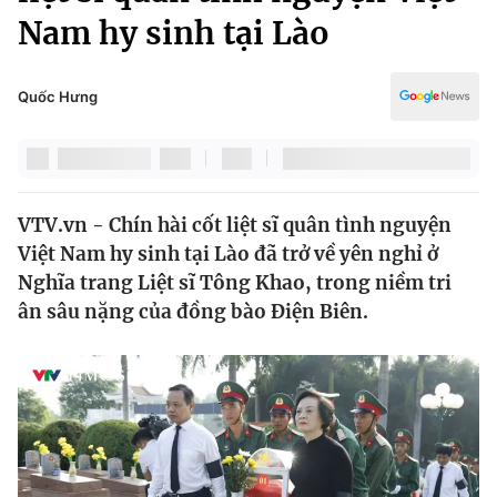
Chính trị
Nam hy sinh tại Lào
Truyền hình
Văn hóa - Giải trí
Xã hội
Y tế
Quốc Hưng
Đời sống
Pháp luật
Công nghệ
Giáo dục
Y tế
VTV.vn - Chín hài cốt liệt sĩ quân tình nguyện
Việt Nam hy sinh tại Lào đã trở về yên nghỉ ở
Thế giới
Nghĩa trang Liệt sĩ Tông Khao, trong niềm tri
Tin tức
ân sâu nặng của đồng bào Điện Biên.
Kinh tế
Thế giới đó đây
Tài chính
Dữ liệu và đời sống
Câu chuyện quốc tế
Thị trường
Truyền hình
Góc doanh nghiệp