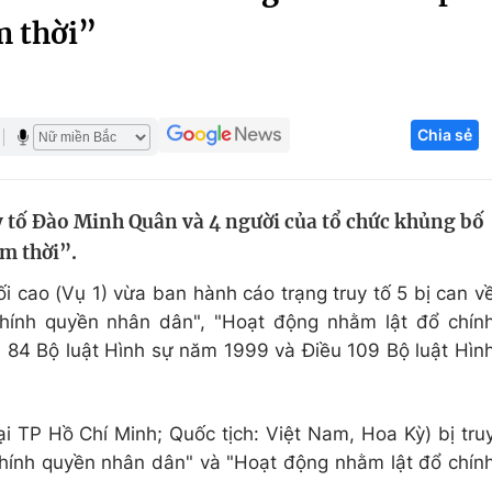
m thời”
Góc ảnh
Giáo dục
Công nghệ
Chia sẻ
Tuyển sinh
Hitech Công ng
Học trực tuyến
Sản phẩm
 tố Đào Minh Quân và 4 người của tổ chức khủng bố
g
Thị trường
m thời”.
Tư vấn
 cao (Vụ 1) vừa ban hành cáo trạng truy tố 5 bị can v
hính quyền nhân dân", "Hoạt động nhằm lật đổ chín
u 84 Bộ luật Hình sự năm 1999 và Điều 109 Bộ luật Hìn
i TP Hồ Chí Minh; Quốc tịch: Việt Nam, Hoa Kỳ) bị tru
hính quyền nhân dân" và "Hoạt động nhằm lật đổ chín