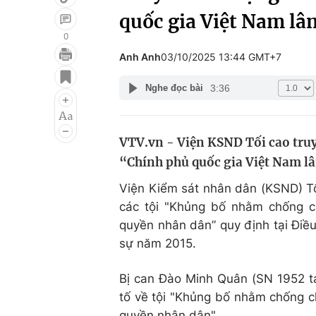
quốc gia Việt Nam lâ
0
Anh Anh
03/10/2025 13:44 GMT+7
Giải trí
Đời sống
3:36
Nghe đọc bài
Điện ảnh
Du lịch
Âm nhạc
Làm đẹp
VTV.vn - Viện KSND Tối cao truy
Sao
Chất lượng cuộc sốn
“Chính phủ quốc gia Việt Nam lâ
Viện Kiểm sát nhân dân (KSND) Tối
các tội "Khủng bố nhằm chống c
quyền nhân dân” quy định tại Điề
sự năm 2015.
Bị can Đào Minh Quân (SN 1952 tạ
tố về tội "Khủng bố nhằm chống c
quyền nhân dân".