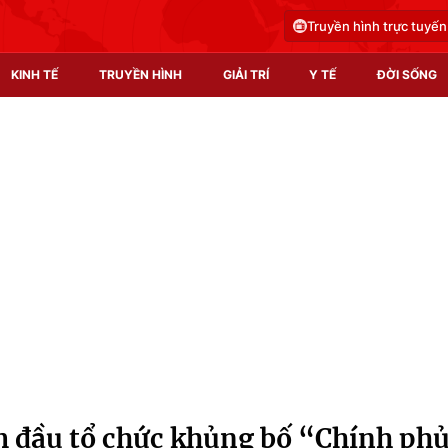
Truyền hình trực tuyến
KINH TẾ
TRUYỀN HÌNH
GIẢI TRÍ
Y TẾ
ĐỜI SỐNG
Pháp luật
Y tế
Truyền hình
Multimedia
Phim VTV
Video
Hậu trường
Shorts video
Nhân vật
Podcast
Khán giả
EMagazine
Giải sao mai
Photo
m đầu tổ chức khủng bố “Chính ph
Infographic