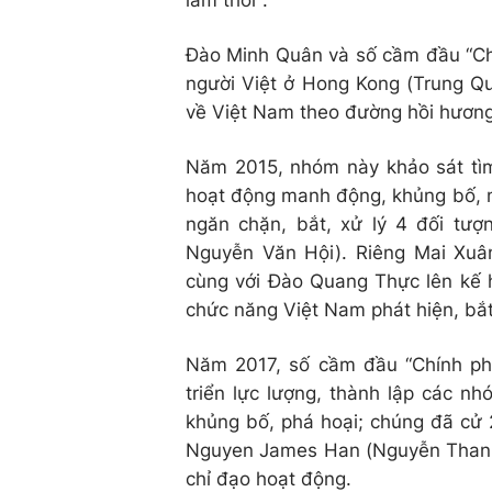
lâm thời".
Đào Minh Quân và số cầm đầu “Chí
người Việt ở Hong Kong (Trung Q
về Việt Nam theo đường hồi hương
Năm 2015, nhóm này khảo sát tìm
hoạt động manh động, khủng bố, n
ngăn chặn, bắt, xử lý 4 đối tư
Nguyễn Văn Hội). Riêng Mai Xuâ
cùng với Đào Quang Thực lên kế 
chức năng Việt Nam phát hiện, bắt
Năm 2017, số cầm đầu “Chính phủ
triển lực lượng, thành lập các n
khủng bố, phá hoại; chúng đã cử 
Nguyen James Han (Nguyễn Thanh H
chỉ đạo hoạt động.