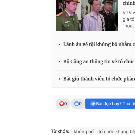
chín
VTV.v
gia t
"hoạt
Lãnh án về tội khủng bố nhằm 
Bộ Công an thông tin về tổ chức
Bắt giữ thành viên tổ chức phả
0
0
Bài đọc hay? Thả t
Từ khóa:
khủng bố
tổ chức khủng b