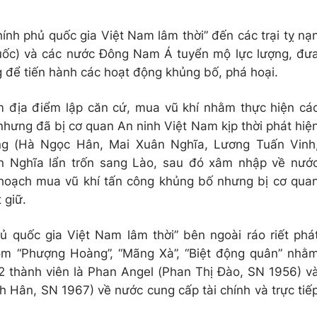
nh phủ quốc gia Việt Nam lâm thời” đến các trại tỵ nạ
uốc) và các nước Đông Nam Á tuyển mộ lực lượng, đư
 để tiến hành các hoạt động khủng bố, phá hoại.
 địa điểm lập căn cứ, mua vũ khí nhằm thực hiện cá
hưng đã bị cơ quan An ninh Việt Nam kịp thời phát hiệ
ợng (Hà Ngọc Hân, Mai Xuân Nghĩa, Lương Tuấn Vinh
n Nghĩa lẩn trốn sang Lào, sau đó xâm nhập về nướ
hoạch mua vũ khí tấn công khủng bố nhưng bị cơ qua
 giữ.
 quốc gia Việt Nam lâm thời” bên ngoài ráo riết phá
hóm “Phượng Hoàng”, “Mãng Xà”, “Biệt động quân” nhằ
2 thành viên là Phan Angel (Phan Thị Đào, SN 1956) v
ân, SN 1967) về nước cung cấp tài chính và trực tiế