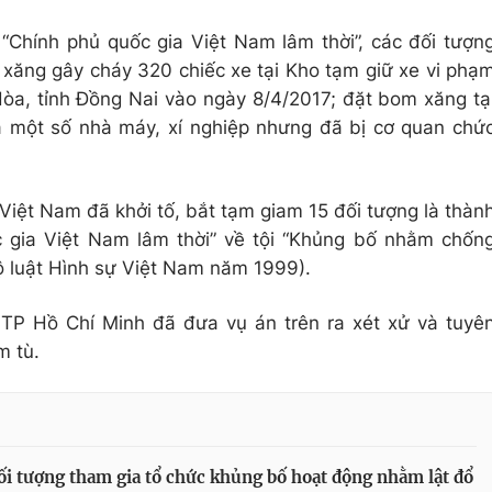
Chính phủ quốc gia Việt Nam lâm thời”, các đối tượn
xăng gây cháy 320 chiếc xe tại Kho tạm giữ xe vi phạ
òa, tỉnh Đồng Nai vào ngày 8/4/2017; đặt bom xăng tạ
à một số nhà máy, xí nghiệp nhưng đã bị cơ quan chứ
iệt Nam đã khởi tố, bắt tạm giam 15 đối tượng là thàn
c gia Việt Nam lâm thời” về tội “Khủng bố nhằm chốn
ộ luật Hình sự Việt Nam năm 1999).
n
TP Hồ Chí Minh
đã đưa vụ án trên ra xét xử và tuyê
m tù.
ối tượng tham gia tổ chức khủng bố hoạt động nhằm lật đổ