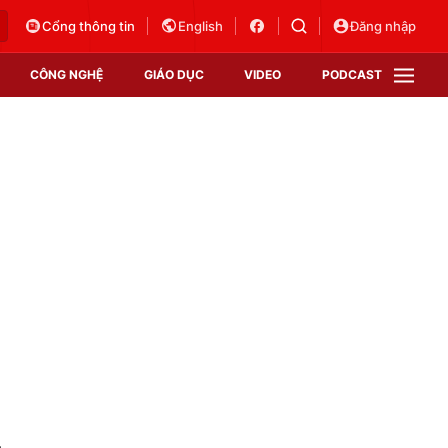
Cổng thông tin
English
Đăng nhập
CÔNG NGHỆ
GIÁO DỤC
VIDEO
PODCAST
VTV Money
VTV Thể thao
VTV Sức khoẻ
Bất động sản
Thị trường 24h
Tấm lòng Việt
Vươn mình bằng AI
VTV4
VTV8
VTV9
Lịch phát sóng
Giao lưu trực tuyến
ủ
Sự kiện