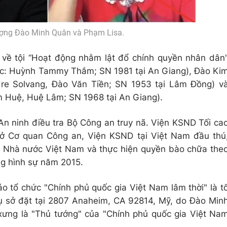
ượng Đào Minh Quân và Phạm Lisa.
tố về tội “Hoạt động nhằm lật đổ chính quyền nhân dân
ác: Huỳnh Tammy Thắm; SN 1981 tại An Giang), Đào Ki
dre Solvang, Đào Văn Tiền; SN 1953 tại Lâm Đồng) v
m Huệ, Huệ Lâm; SN 1968 tại An Giang).
An ninh điều tra Bộ Công an truy nã. Viện KSND Tối ca
 sở Cơ quan Công an, Viện KSND tại Việt Nam đầu thú
 Nhà nước Việt Nam và thực hiện quyền bào chữa the
ng hình sự năm 2015.
o tổ chức "Chính phủ quốc gia Việt Nam lâm thời" là t
ụ sở đặt tại 2807 Anaheim, CA 92814, Mỹ, do Đào Min
xưng là "Thủ tướng" của "Chính phủ quốc gia Việt Na