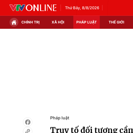
Thứ Bảy, 8/8/2026
CHÍNH TRỊ
XÃ HỘI
PHÁP LUẬT
THẾ GIỚI
Chính trị
Xã hội
Thế giới
Kinh tế
Tin tức
Tài chính
Thế giới đó đây
Thị trường
Câu chuyện quốc tế
Góc doanh nghiệp
Dữ liệu và đời sống
Pháp luật
Truy tố đối tượng cầ