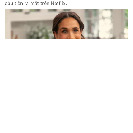
đầu tiên ra mắt trên Netflix.
Tin mới
Video
Live
Emagazine
Trang chủ
Top Chef Việt Nam khởi động mùa thi
2026
VTV.vn - Sau khi lên sóng VTV3 năm 2023, Top Chef
Việt Nam vừa hé lộ sự trở lại với cuộc tuyển chọn mới
dành cho những đầu bếp tài năng.