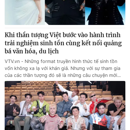
® Cấm sao chép dưới mọi hình thức nếu không có sự chấp
thuận bằng văn bản. Ghi rõ nguồn VTV.vn khi phát hành lại
thông tin từ website này.
Khi thần tượng Việt bước vào hành trình
trải nghiệm sinh tồn cùng kết nối quảng
bá văn hóa, du lịch
VTV.vn - Những format truyền hình thức tế sinh tồn
vốn không xa lạ với khán giả. Nhưng với sự tham gia
của các thần tượng đó sẽ là những câu chuyện mới...