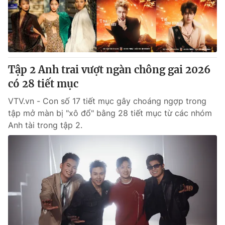
Thị trường 24h
Tấm lòng Việt
VTV4
Vươn mình bằng AI
VTV9
VTV8
Tập 2 Anh trai vượt ngàn chông gai 2026
có 28 tiết mục
Liên hệ tòa soạn
English
VTV.vn - Con số 17 tiết mục gây choáng ngợp trong
tập mở màn bị "xô đổ" bằng 28 tiết mục từ các nhóm
Anh tài trong tập 2.
THỜI BÁO VTV
Theo dõi báo trên
Cơ quan chủ quản:
Đài Truyền hình Việt Nam
Cơ quan báo chí:
Thời báo VTV