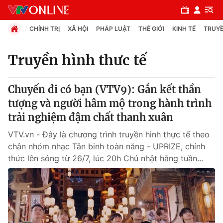
CHÍNH TRỊ
XÃ HỘI
PHÁP LUẬT
THẾ GIỚI
KINH TẾ
TRUYỀ
Truyền hình thưc tế
Chuyên mục
Chuyến đi có bạn (VTV9): Gắn kết thần
Chính trị
tượng và người hâm mộ trong hành trình
trải nghiệm đậm chất thanh xuân
Xã hội
VTV.vn - Đây là chương trình truyền hình thực tế theo
chân nhóm nhạc Tân binh toàn năng - UPRIZE, chính
Pháp luật
thức lên sóng từ 26/7, lúc 20h Chủ nhật hằng tuần...
Y tế
Thế giới