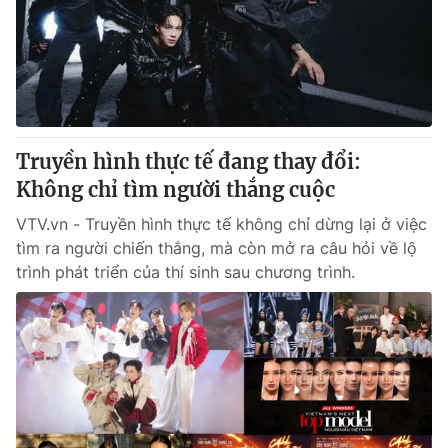
Giao lưu trực tuyến
Sản phẩm
Lịch phát sóng
Thị trường
Tư vấn
Chuyên mục khác
Truyền hình thực tế đang thay đổi:
Emagazine
Podcast
Không chỉ tìm người thắng cuộc
VTV.vn - Truyền hình thực tế không chỉ dừng lại ở việc
Photo
Infographic
tìm ra người chiến thắng, mà còn mở ra câu hỏi về lộ
trình phát triển của thí sinh sau chương trình.
Video
Shorts video
VTV Money
VTV Thể thao
VTV Sức khoẻ
Bất động sản