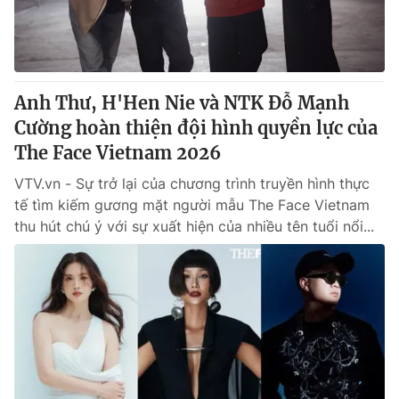
Giấy phép hoạt động báo in và báo điện tử số 483/GP-BTTTT
cấp ngày 29/12/2023
Tổng Biên tập:
Vũ Thanh Thủy
Phó Tổng Biên tập:
Nguyễn Thị Mỹ Hạnh, Phạm Quốc Thắng,
Anh Thư, H'Hen Nie và NTK Đỗ Mạnh
Nguyễn Trọng Ninh
Tổng đài VTV:
Cường hoàn thiện đội hình quyền lực của
024.38 355 931 - 024.38 355 932
Ðiện thoại Thời báo VTV:
The Face Vietnam 2026
024.66 897 897
Email:
toasoan@vtv.vn
VTV.vn - Sự trở lại của chương trình truyền hình thực
Liên hệ quảng cáo:
024-7300.7108
tế tìm kiếm gương mặt người mẫu The Face Vietnam
thu hút chú ý với sự xuất hiện của nhiều tên tuổi nổi...