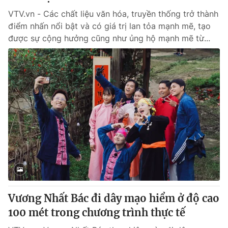
VTV.vn - Các chất liệu văn hóa, truyền thống trở thành
điểm nhấn nổi bật và có giá trị lan tỏa mạnh mẽ, tạo
được sự cộng hưởng cũng như ủng hộ mạnh mẽ từ...
Vương Nhất Bác đi dây mạo hiểm ở độ cao
100 mét trong chương trình thực tế