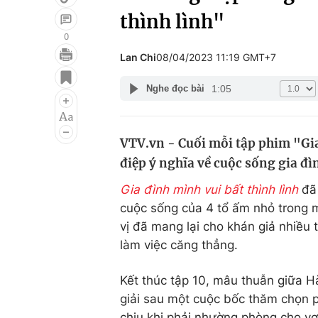
thình lình"
0
Lan Chi
08/04/2023 11:19 GMT+7
Giải trí
Đời sống
1:05
Nghe đọc bài
Điện ảnh
Du lịch
Âm nhạc
Làm đẹp
VTV.vn - Cuối mỗi tập phim "Gia
Sao
Chất lượng cuộc sốn
điệp ý nghĩa về cuộc sống gia đì
Gia đình mình vui bất thình lình
đã 
cuộc sống của 4 tổ ấm nhỏ trong m
vị đã mang lại cho khán giả nhiều
làm việc căng thẳng.
Kết thúc tập 10, mâu thuẫn giữa 
giải sau một cuộc bốc thăm chọn p
chịu khi phải nhường phòng cho v