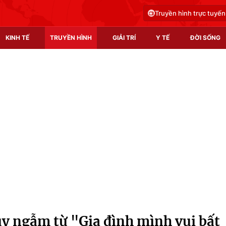
Truyền hình trực tuyến
KINH TẾ
TRUYỀN HÌNH
GIẢI TRÍ
Y TẾ
ĐỜI SỐNG
Pháp luật
Y tế
Truyền hình
Multimedia
Phim VTV
Video
Hậu trường
Shorts video
Nhân vật
Podcast
Khán giả
EMagazine
Giải sao mai
Photo
uy ngẫm từ "Gia đình mình vui bất
Infographic