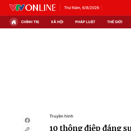
Thứ Năm, 6/8/2026
CHÍNH TRỊ
XÃ HỘI
PHÁP LUẬT
THẾ GIỚI
Chính trị
Xã hội
Thế giới
Kinh tế
Tin tức
Tài chính
Thế giới đó đây
Thị trường
Câu chuyện quốc tế
Góc doanh nghiệp
Dữ liệu và đời sống
Truyền hình
10 thông điệp đáng s