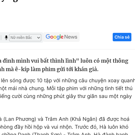
Góc ảnh
Giáo dục
Công nghệ
Chia sẻ
Tuyển sinh
Hitech Công ng
Học trực tuyến
Sản phẩm
 đình mình vui bất thình lình" luôn có một thông
g
Thị trường
nh mà ê-kíp làm phim gửi tới khán giả.
Tư vấn
lên sóng được 10 tập với những câu chuyện xoay quan
ột mái nhà chung. Mỗi tập phim với những tình tiết thú
 tiếng cười cùng những phút giây thư giãn sau một ngày
Hà (Lan Phương) và Trâm Anh (Khả Ngân) đã được hoá
hòng đầy hồi hộp và vui nhộn. Trước đó, Hà luôn khó
ợ chồng Danh (Thanh Sơn) - Trâm Anh. Hà đành hanh,