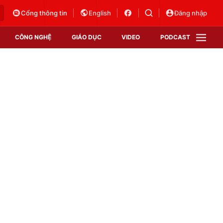
Cổng thông tin
English
Đăng nhập
CÔNG NGHỆ
GIÁO DỤC
VIDEO
PODCAST
VTV Money
VTV Thể thao
VTV Sức khoẻ
Bất động sản
Thị trường 24h
Tấm lòng Việt
Vươn mình bằng AI
VTV4
VTV8
VTV9
Lịch phát sóng
Giao lưu trực tuyến
Sự kiện