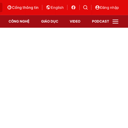
Cổng thông tin
English
Đăng nhập
CÔNG NGHỆ
GIÁO DỤC
VIDEO
PODCAST
VTV Money
VTV Thể thao
VTV Sức khoẻ
Bất động sản
Thị trường 24h
Tấm lòng Việt
Vươn mình bằng AI
VTV4
VTV8
VTV9
Lịch phát sóng
Giao lưu trực tuyến
Sự kiện