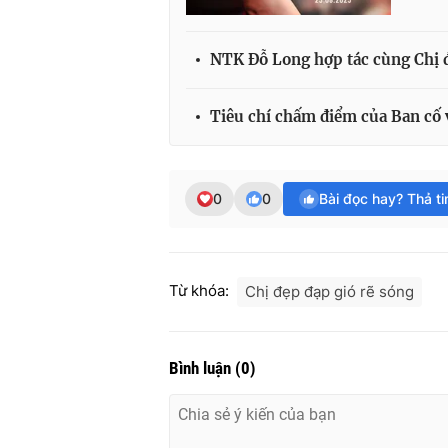
NTK Đỗ Long hợp tác cùng Chị đ
Tiêu chí chấm điểm của Ban cố v
0
0
Bài đọc hay? Thả t
Từ khóa:
Chị đẹp đạp gió rẽ sóng
Bình luận
(
0
)