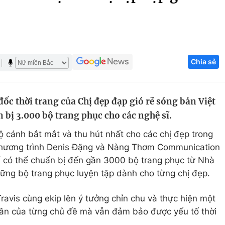
Góc ảnh
Giáo dục
Công nghệ
Chia sẻ
Tuyển sinh
Hitech Công ng
Học trực tuyến
Sản phẩm
ốc thời trang của Chị đẹp đạp gió rẽ sóng bản Việt
g
Thị trường
 bị 3.000 bộ trang phục cho các nghệ sĩ.
Tư vấn
 cánh bắt mắt và thu hút nhất cho các chị đẹp trong
 chương trình Denis Đặng và Nàng Thơm Communication
ể có thể chuẩn bị đến gần 3000 bộ trang phục từ Nhà
ững bộ trang phục luyện tập dành cho từng chị đẹp.
avis cùng ekip lên ý tưởng chỉn chu và
thực hiện một
thần của từng chủ đề mà vẫn đảm bảo được yếu tố thời