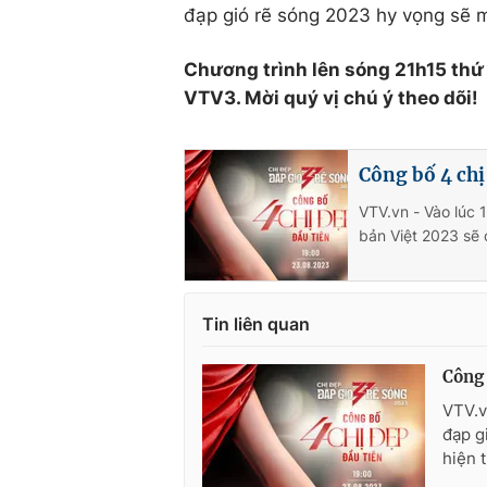
đạp gió rẽ sóng 2023 hy vọng sẽ m
Chương trình lên sóng 21h15 thứ
VTV3. Mời quý vị chú ý theo dõi!
Công bố 4 chị
VTV.vn - Vào lúc 
bản Việt 2023 sẽ 
Tin liên quan
Công 
VTV.v
đạp g
hiện 