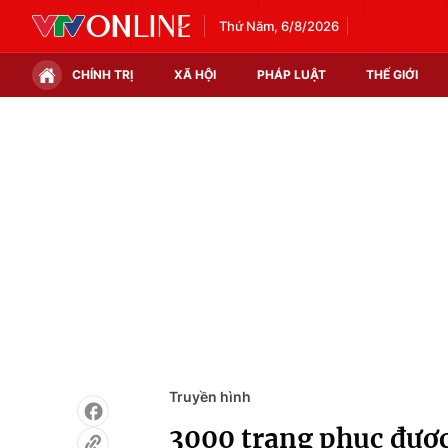
Thứ Năm, 6/8/2026
CHÍNH TRỊ
XÃ HỘI
PHÁP LUẬT
THẾ GIỚI
Chính trị
Xã hội
Thế giới
Kinh tế
Tin tức
Tài chính
Thế giới đó đây
Thị trường
Câu chuyện quốc tế
Góc doanh nghiệp
Dữ liệu và đời sống
Truyền hình
3000 trang phục được 