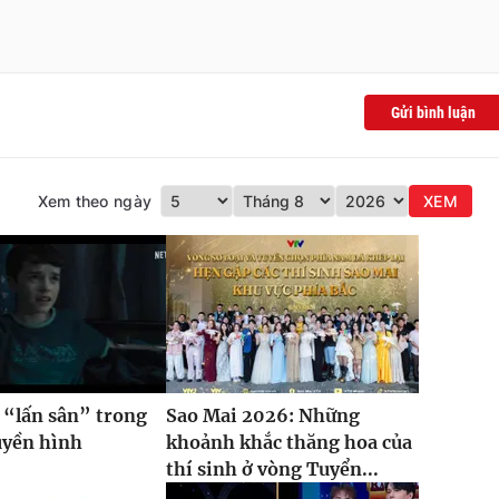
Gửi bình luận
Xem theo ngày
XEM
 “lấn sân” trong
Sao Mai 2026: Những
uyền hình
khoảnh khắc thăng hoa của
thí sinh ở vòng Tuyển...