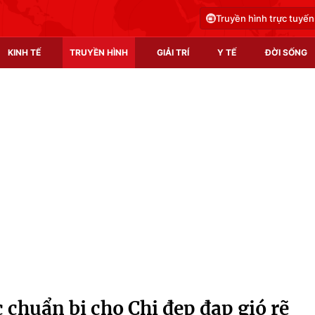
Truyền hình trực tuyến
KINH TẾ
TRUYỀN HÌNH
GIẢI TRÍ
Y TẾ
ĐỜI SỐNG
Pháp luật
Y tế
Truyền hình
Multimedia
Phim VTV
Video
Hậu trường
Shorts video
Nhân vật
Podcast
Khán giả
EMagazine
Giải sao mai
Photo
chuẩn bị cho Chị đẹp đạp gió rẽ
Infographic