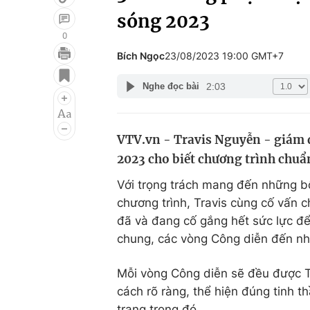
sóng 2023
0
Bích Ngọc
23/08/2023 19:00 GMT+7
Giải trí
Đời sống
2:03
Nghe đọc bài
Điện ảnh
Du lịch
Âm nhạc
Làm đẹp
VTV.vn - Travis Nguyễn - giám đ
Sao
Chất lượng cuộc sốn
2023 cho biết chương trình chuẩn
Với trọng trách mang đến những bộ
chương trình, Travis cùng cố vấn
đã và đang cố gắng hết sức lực đ
chung, các vòng Công diễn đến nh
Mỗi vòng Công diễn sẽ đều được Tr
cách rõ ràng, thể hiện đúng tinh 
trang trong đó.