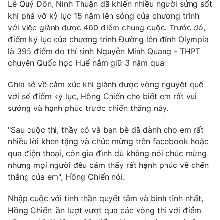
Phim VTV
Lê Quý Đôn, Ninh Thuận đã khiến nhiều người sửng sốt
Giải trí
khi phá vỡ kỷ lục 15 năm lên sóng của chương trình
Hậu trường
với việc giành được 460 điểm chung cuộc. Trước đó,
Điện ảnh
Đời sống
điểm kỷ lục của chương trình Đường lên đỉnh Olympia
Nhân vật
Âm nhạc
là 395 điểm do thí sinh Nguyễn Minh Quang - THPT
Du lịch
Khán giả
chuyên Quốc học Huế nắm giữ 3 năm qua.
Giáo dục
Sao
Làm đẹp
Giải sao mai
Chia sẻ về cảm xúc khi giành được vòng nguyệt quế
Tuyển sinh
Công nghệ
với số điểm kỷ lục, Hồng Chiến cho biết em rất vui
Chất lượng cuộc sống
Học trực tuyến
sướng và hạnh phúc trước chiến thắng này.
Hitech Công nghệ tương lai
Giao lưu trực tuyến
"Sau cuộc thi, thầy cô và bạn bè đã dành cho em rất
Sản phẩm
nhiều lời khen tặng và chúc mừng trên facebook hoặc
Lịch phát sóng
qua điện thoại, còn gia đình dù không nói chúc mừng
Thị trường
nhưng mọi người đều cảm thấy rất hạnh phúc về chến
Tư vấn
thắng của em", Hồng Chiến nói.
Chuyên mục khác
Nhập cuộc với tinh thần quyết tâm và bình tĩnh nhất,
Emagazine
Podcast
Hồng Chiến lần lượt vượt qua các vòng thi với điểm