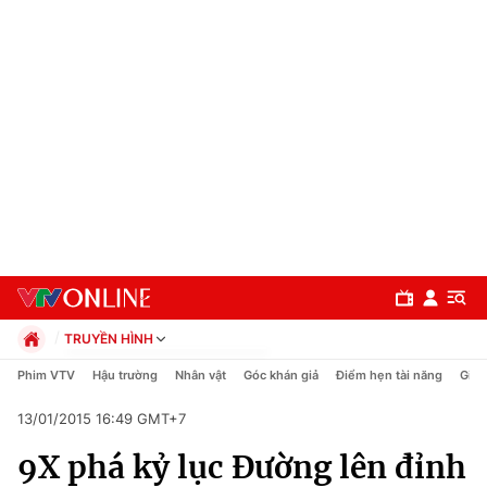
TRUYỀN HÌNH
Chính trị
Phim VTV
Hậu trường
Nhân vật
Góc khán giả
Điểm hẹn tài năng
Giải
Xã hội
13/01/2015 16:49 GMT+7
Pháp luật
Chuyên mục
Kinh tế
9X phá kỷ lục Đường lên đỉnh
Thể thao