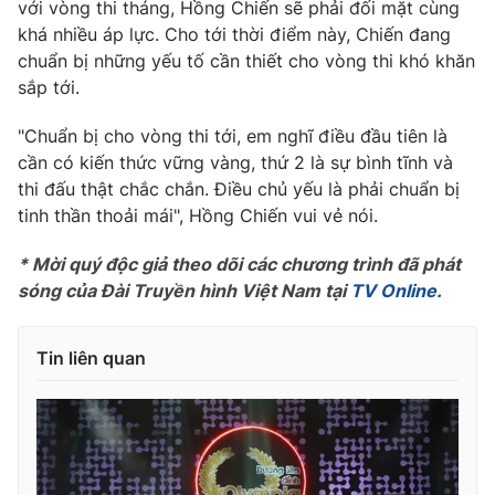
với vòng thi tháng, Hồng Chiến sẽ phải đối mặt cùng
Ðiện thoại Thời báo VTV:
024.66 897 897
khá nhiều áp lực. Cho tới thời điểm này, Chiến đang
Email:
toasoan@vtv.vn
chuẩn bị những yếu tố cần thiết cho vòng thi khó khăn
Liên hệ quảng cáo:
024-7300.7108
sắp tới.
"Chuẩn bị cho vòng thi tới, em nghĩ điều đầu tiên là
cần có kiến thức vững vàng, thứ 2 là sự bình tĩnh và
thi đấu thật chắc chắn. Điều chủ yếu là phải chuẩn bị
tinh thần thoải mái", Hồng Chiến vui vẻ nói.
* Mời quý độc giả theo dõi các chương trình đã phát
sóng của Đài Truyền hình Việt Nam tại
TV Online.
Tin liên quan
® Cấm sao chép dưới mọi hình thức nếu không có sự chấp
thuận bằng văn bản. Ghi rõ nguồn VTV.vn khi phát hành lại
thông tin từ website này.