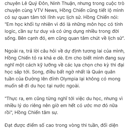
chuyên Lê Quý Đôn, Ninh Thuận, nhưng trong cuộc trò
chuyện cùng VTV News, Hồng Chiến cũng tiết lộ mình
có sự quan tâm tới lĩnh vực lịch sử. Hồng Chiến nói:
"Em học khối tự nhiên vì đó là những môn học có tính
THỜI BÁO VTV
logic, cần sự tư duy và có ứng dụng nhiều trong đời
sống. Bên cạnh đó, em cũng quan tâm chút về lịch sử".
Ngoài ra, trả lời câu hỏi về dự định tương lai của mình,
Theo dõi báo trên
Hồng Chiến tỏ ra khá e dè. Em cho biết mình đang suy
nghĩ một cách kỹ lưỡng về các lựa chọn cho kỳ thi đại
học sắp tới. Song, điều bất ngờ nhất là Quán quân
Cơ quan chủ quản:
Đài Truyền hình Việt Nam
tuần của Đường lên đỉnh Olympia lại không có mong
Cơ quan báo chí:
Thời báo VTV
muốn sẽ đi du học tại nước ngoài.
Giấy phép hoạt động báo in và báo điện tử số 483/GP-BTTTT
cấp ngày 29/12/2023
"Thực ra, em cũng từng nghĩ tới việc du học, nhưng vì
Tổng Biên tập:
Vũ Thanh Thủy
nhiều lý do riêng nên giờ em hết có ước mơ đó nữa
Phó Tổng Biên tập:
Nguyễn Thị Mỹ Hạnh, Phạm Quốc Thắng,
rồi", Hồng Chiến tâm sự.
Nguyễn Trọng Ninh
Đạt được điểm số cao trong vòng thi tuần, đối diện
Tổng đài VTV:
024.38 355 931 - 024.38 355 932