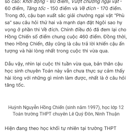
số cao:
Khởi động
- 80 điểm,
Vượt chướng ngại vật
-
60 điểm,
Tăng tốc -
150 điểm và
Về đích
- 170 điểm.
Photo
Infographic
Trong đó, cậu bạn xuất sắc giải chướng ngại vật "Phù
sa" sau câu hỏi thứ hai và mạnh dạn đặt Ngôi sao hy
Video
Shorts video
vọng ở phần thi Về đích. Chính điều đó đã đem lại cho
Hồng Chiến số điểm chung cuộc 460 điểm. Đồng thời,
VTV Money
theo Hồng Chiến, đây cũng là câu trả lời khiến cậu ấn
VTV Thể thao
tượng và hài lòng nhất trong cuộc thi vừa qua.
VTV Sức khoẻ
Bất động sản
Dẫu vậy, nhìn lại cuộc thi tuần vừa qua, bản thân cậu
học sinh chuyên Toán này vẫn chưa thực sự cảm thấy
Thị trường 24h
hài lòng với những gì mình làm được, nhất là ở câu hỏi
Tấm lòng Việt
tăng tốc.
VTV4
Vươn mình bằng AI
Huỳnh Nguyễn Hồng Chiến (sinh năm 1997), học lớp 12
VTV9
VTV8
Toán trường THPT chuyên Lê Quý Đôn, Ninh Thuận
Hiện đang theo học khối tự nhiên tại trường THPT
Liên hệ tòa soạn
English