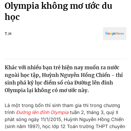
Chính trị
Olympia không mơ ước du
Truyền hình
học
Văn hóa - Giải trí
Xã hội
Y tế
Đời sống
T.H
Pháp luật
Công nghệ
Giáo dục
Y tế
Khác với nhiều bạn trẻ hiện nay muốn ra nước
Thế giới
ngoài học tập, Huỳnh Nguyễn Hồng Chiến - thí
Tin tức
sinh phá kỷ lục điểm số của Đường lên đỉnh
Kinh tế
Olympia lại không có mơ ước này.
Thế giới đó đây
Tài chính
Dữ liệu và đời sống
Câu chuyện quốc tế
Là một trong bốn thí sinh tham gia thi trong chương
Thị trường
trình
Đường lên đỉnh Olympia
tuần 2, tháng 3, quý II
phát sóng ngày 11/1/2015, Huỳnh Nguyễn Hồng Chiến
Truyền hình
Góc doanh nghiệp
(sinh năm 1997), học lớp 12 Toán trường THPT chuyên