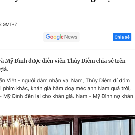
Góc ảnh
42 GMT+7
Giáo dục
Công nghệ
Chia sẻ
Tuyển sinh
Hitech Công ng
Học trực tuyến
Sản phẩm
à Mỹ Đình được diễn viên Thúy Diễm chia sẻ trên
g
Thị trường
giả.
Tư vấn
uấn Việt - người đảm nhận vai Nam, Thúy Diễm dí dỏm
i phim khác, khán giả hăm doạ méc anh Nam quá trời,
 Mỹ Đình đền lại cho khán giả. Nam - Mỹ Đình nợ khán