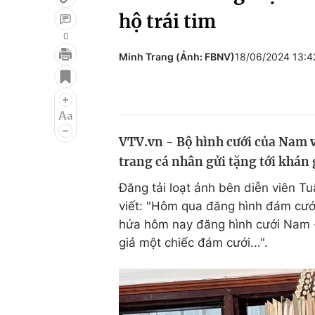
hộ trái tim
0
Minh Trang (Ảnh: FBNV)
18/06/2024 13:
Giải trí
Đời sống
Điện ảnh
Du lịch
Âm nhạc
Làm đẹp
VTV.vn - Bộ hình cưới của Nam v
Sao
Chất lượng cuộc sốn
trang cá nhân gửi tặng tới khán 
Đăng tải loạt ảnh bên diễn viên T
viết: "Hôm qua đăng hình đám cướ
hứa hôm nay đăng hình cưới Nam -
giả một chiếc đám cưới...".