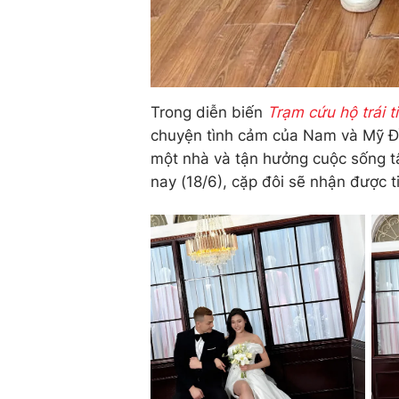
Trong diễn biến
Trạm cứu hộ trái t
chuyện tình cảm của Nam và Mỹ Đìn
một nhà và tận hưởng cuộc sống t
nay (18/6), cặp đôi sẽ nhận được t