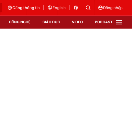
Cổng thông tin
English
Đăng nhập
CÔNG NGHỆ
GIÁO DỤC
VIDEO
PODCAST
VTV Money
VTV Thể thao
VTV Sức khoẻ
Bất động sản
Thị trường 24h
Tấm lòng Việt
Vươn mình bằng AI
VTV4
VTV8
VTV9
Lịch phát sóng
Giao lưu trực tuyến
u
Sự kiện