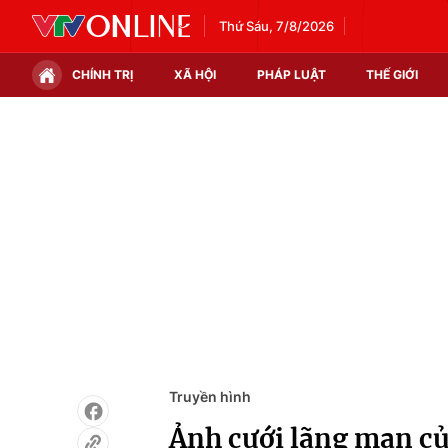
Thứ Sáu, 7/8/2026
CHÍNH TRỊ
XÃ HỘI
PHÁP LUẬT
THẾ GIỚI
Chính trị
Xã hội
Thế giới
Kinh tế
Tin tức
Tài chính
Thế giới đó đây
Thị trường
Câu chuyện quốc tế
Góc doanh nghiệp
Dữ liệu và đời sống
Truyền hình
Ảnh cưới lãng mạn c