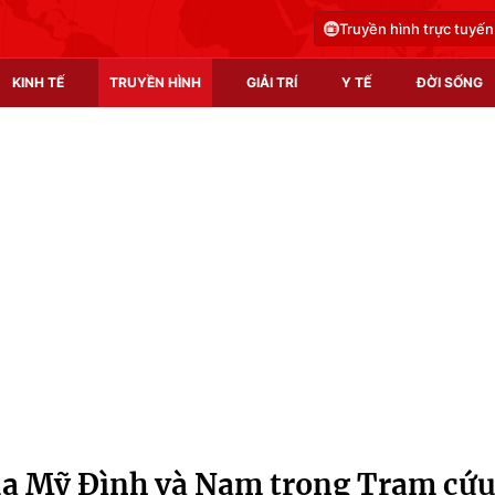
Truyền hình trực tuyến
KINH TẾ
TRUYỀN HÌNH
GIẢI TRÍ
Y TẾ
ĐỜI SỐNG
Pháp luật
Y tế
Truyền hình
Multimedia
Phim VTV
Video
Hậu trường
Shorts video
Nhân vật
Podcast
Khán giả
EMagazine
Giải sao mai
Photo
ủa Mỹ Đình và Nam trong Trạm cứ
Infographic