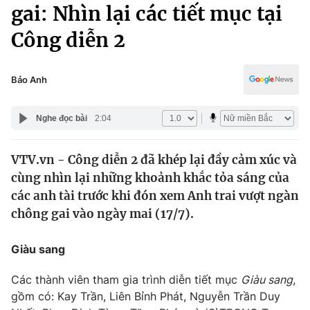
Chính trị
gai: Nhìn lại các tiết mục tại
Truyền hình
Công diễn 2
Văn hóa - Giải trí
Xã hội
Y tế
Đời sống
Bảo Anh
Pháp luật
Công nghệ
Giáo dục
Nghe đọc bài
2:04
Y tế
VTV.vn - Công diễn 2 đã khép lại đầy cảm xúc và
Thế giới
cùng nhìn lại những khoảnh khắc tỏa sáng của
Tin tức
các anh tài trước khi đón xem Anh trai vượt ngàn
Kinh tế
chông gai vào ngày mai (17/7).
Thế giới đó đây
Tài chính
Dữ liệu và đời sống
Câu chuyện quốc tế
Giàu sang
Thị trường
Các thành viên tham gia trình diễn tiết mục
Giàu sang
,
Truyền hình
Góc doanh nghiệp
gồm có: Kay Trần, Liên Bỉnh Phát, Nguyễn Trần Duy