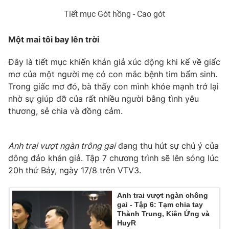
Ðiện thoại Thời báo VTV:
024.66 897 897
Tiết mục Gót hồng - Cao gót
Email:
toasoan@vtv.vn
Liên hệ quảng cáo:
024-7300.7108
Một mai tôi bay lên trời
Đây là tiết mục khiến khán giả xúc động khi kể về giấc
mơ của một người mẹ có con mắc bệnh tim bẩm sinh.
Trong giấc mơ đó, bà thấy con mình khỏe mạnh trở lại
nhờ sự giúp đỡ của rất nhiều người bằng tình yêu
thương, sẻ chia và đồng cảm.
Anh trai vượt ngàn trông gai
đang thu hút sự chú ý của
đông đảo khán giả. Tập 7 chương trình sẽ lên sóng lúc
20h thứ Bảy, ngày 17/8 trên VTV3.
® Cấm sao chép dưới mọi hình thức nếu không có sự chấp
thuận bằng văn bản. Ghi rõ nguồn VTV.vn khi phát hành lại
Anh trai vượt ngàn chông
thông tin từ website này.
gai - Tập 6: Tạm chia tay
Thành Trung, Kiên Ứng và
HuyR