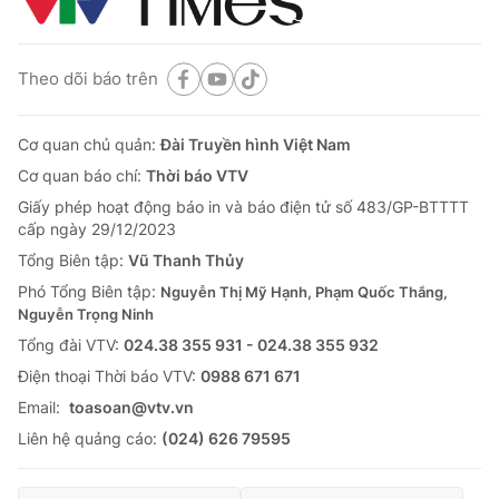
Theo dõi báo trên
Cơ quan chủ quản:
Đài Truyền hình Việt Nam
Cơ quan báo chí:
Thời báo VTV
Giấy phép hoạt động báo in và báo điện tử số 483/GP-BTTTT
cấp ngày 29/12/2023
Tổng Biên tập:
Vũ Thanh Thủy
Phó Tổng Biên tập:
Nguyễn Thị Mỹ Hạnh, Phạm Quốc Thắng,
Nguyễn Trọng Ninh
Tổng đài VTV:
024.38 355 931 - 024.38 355 932
Ðiện thoại Thời báo VTV:
0988 671 671
Email:
toasoan@vtv.vn
Liên hệ quảng cáo:
(024) 626 79595