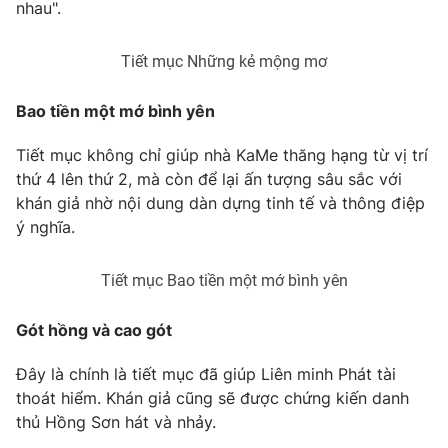
nhau".
Tiết mục Những kẻ mộng mơ
THỜI BÁO VTV
Bao tiền một mớ bình yên
Tiết mục không chỉ giúp nhà KaMe thăng hạng từ vị trí
thứ 4 lên thứ 2, mà còn để lại ấn tượng sâu sắc với
Theo dõi báo trên
khán giả nhờ nội dung dàn dựng tinh tế và thông điệp
ý nghĩa.
Cơ quan chủ quản:
Đài Truyền hình Việt Nam
Cơ quan báo chí:
Thời báo VTV
Tiết mục Bao tiền một mớ bình yên
Giấy phép hoạt động báo in và báo điện tử số 483/GP-BTTTT
cấp ngày 29/12/2023
Gót hồng và cao gót
Tổng Biên tập:
Vũ Thanh Thủy
Đây là chính là tiết mục đã giúp Liên minh Phát tài
Phó Tổng Biên tập:
Nguyễn Thị Mỹ Hạnh, Phạm Quốc Thắng,
thoát hiểm. Khán giả cũng sẽ được chứng kiến danh
Nguyễn Trọng Ninh
thủ Hồng Sơn hát và nhảy.
Tổng đài VTV:
024.38 355 931 - 024.38 355 932