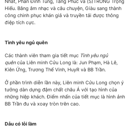
Nhất, Phan Đinh Tùng, Tăng Phúc và (S)TRONG Trọng
Phim VTV
Giải trí
Hiếu. Bằng âm nhạc và câu chuyện, Giàu sang thành
Hậu trường
công chinh phục khán giả và truyền tải được thông
Điện ảnh
điệp tích cực.
Đời sống
Nhân vật
Âm nhạc
Du lịch
Khán giả
Giáo dục
Sao
Tình yêu ngủ quên
Làm đẹp
Giải sao mai
Tuyển sinh
Các thành viên tham gia tiết mục
Tình yêu ngủ
Công nghệ
Chất lượng cuộc sống
quên
của Liên minh Cửu Long là: Jun Phạm, Hà Lê,
Học trực tuyến
Kiên Ứng, Trương Thế Vinh, HuyR và BB Trần.
Hitech Công nghệ tương lai
Giao lưu trực tuyến
Sản phẩm
Ở phần trình diễn lần này, Liên minh Cửu Long chọn ý
tưởng dàn dựng đậm chất châu Á với tạo hình của
Lịch phát sóng
Thị trường
những hiệp khách. Điểm nhấn của tiết mục là hình ảnh
BB Trần đu và xoay tròn trên cao.
Tư vấn
Chuyên mục khác
Dẫu có lỗi lầm
Emagazine
Podcast