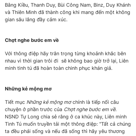
Bằng Kiều, Thanh Duy, Bùi Công Nam, Binz, Duy Khánh
Photo
Infographic
và Thiên Minh đã thành công khi mang đến một không
gian sâu lắng đầy cảm xúc.
Video
Shorts video
Chợt nghe bước em về
VTV Money
VTV Thể thao
Với thông điệp hãy trân trọng từng khoảnh khắc bên
nhau vì thời gian trôi đi sẽ không bao giờ trở lại, Liên
VTV Sức khoẻ
Bất động sản
minh tinh tú đã hoàn toàn chinh phục khán giả.
Thị trường 24h
Tấm lòng Việt
Những kẻ mộng mơ
VTV4
Vươn mình bằng AI
Tiết mục
Những kẻ mộng mơ
chính là tiếp nối câu
chuyện ở phần trước của
Chợt nghe bước em về
.
VTV9
VTV8
NSND Tự Long chia sẻ rằng ở ca khúc này, Liên minh
Tinh Tú muốn truyền tải một thông điệp: "Tất cả chúng
ta đều phải sống và nếu đã sống thì hãy yêu thương
Liên hệ tòa soạn
English