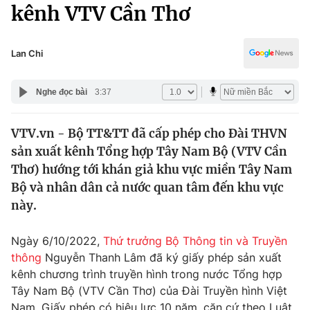
Chính trị
kênh VTV Cần Thơ
Truyền hình
Văn hóa - Giải trí
Xã hội
Y tế
Lan Chi
Đời sống
Pháp luật
Công nghệ
Nghe đọc bài
3:37
Giáo dục
Y tế
VTV.vn - Bộ TT&TT đã cấp phép cho Đài THVN
sản xuất kênh Tổng hợp Tây Nam Bộ (VTV Cần
Thế giới
Thơ) hướng tới khán giả khu vực miền Tây Nam
Bộ và nhân dân cả nước quan tâm đến khu vực
Tin tức
Kinh tế
này.
Thế giới đó đây
Tài chính
Ngày 6/10/2022,
Thứ trưởng Bộ Thông tin và Truyền
Dữ liệu và đời sống
Câu chuyện quốc tế
thông
Nguyễn Thanh Lâm đã ký giấy phép sản xuất
Thị trường
kênh chương trình truyền hình trong nước Tổng hợp
Truyền hình
Góc doanh nghiệp
Tây Nam Bộ (VTV Cần Thơ) của Đài Truyền hình Việt
Nam. Giấy phép có hiệu lực 10 năm, căn cứ theo Luật