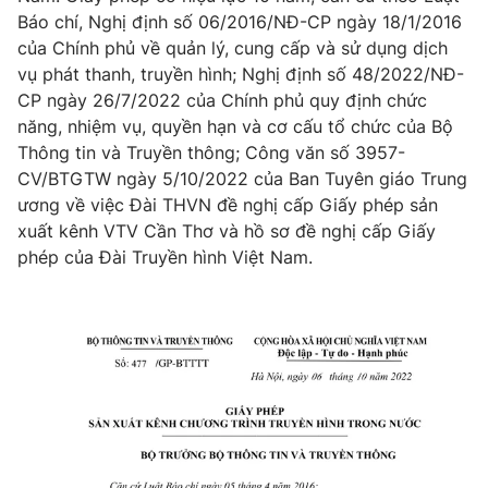
Phim VTV
Báo chí, Nghị định số 06/2016/NĐ-CP ngày 18/1/2016
Giải trí
của Chính phủ về quản lý, cung cấp và sử dụng dịch
Hậu trường
Điện ảnh
vụ phát thanh, truyền hình; Nghị định số 48/2022/NĐ-
Đời sống
Nhân vật
CP ngày 26/7/2022 của Chính phủ quy định chức
Âm nhạc
năng, nhiệm vụ, quyền hạn và cơ cấu tổ chức của Bộ
Du lịch
Khán giả
Giáo dục
Thông tin và Truyền thông; Công văn số 3957-
Sao
Làm đẹp
CV/BTGTW ngày 5/10/2022 của Ban Tuyên giáo Trung
Giải sao mai
Tuyển sinh
ương về việc Đài THVN đề nghị cấp Giấy phép sản
Công nghệ
Chất lượng cuộc sống
xuất kênh VTV Cần Thơ và hồ sơ đề nghị cấp Giấy
Học trực tuyến
phép của Đài Truyền hình Việt Nam.
Hitech Công nghệ tương lai
Giao lưu trực tuyến
Sản phẩm
Lịch phát sóng
Thị trường
Tư vấn
Chuyên mục khác
Emagazine
Podcast