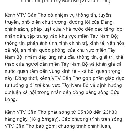
nước Tổng hợp Tây Nam Bộ (VTV Cần Thơ)
Kênh VTV Cần Thơ có nhiệm vụ thông tin, tuyên
truyền, phổ biến chủ trương, đường lối của Đảng,
THỜI BÁO VTV
chính sách, pháp luật của Nhà nước đến các tầng lớp
nhân dân, tập trung vào khu vực miền Tây Nam Bộ;
thông tin, phản ánh tình hình chính trị, kinh tế, văn hóa,
xã hội, an ninh, quốc phòng của khu vực miền Tây
Theo dõi báo trên
Nam Bộ, nhằm đáp ứng nhu cầu thông tin, giải trí, thể
thao của người dân miền Tây Nam Bộ và khán giả cả
nước quan tâm đến vùng kinh tế - xã hội quan trọng
Cơ quan chủ quản:
Đài Truyền hình Việt Nam
này. Đồng thời, kênh VTV Cần Thơ góp phần giáo dục
Cơ quan báo chí:
Thời báo VTV
tư tưởng giới trẻ khu vực Tây Nam Bộ và định hướng
Giấy phép hoạt động báo in và báo điện tử số 483/GP-BTTTT
dư luận xã hội trong nhân dân đồng bằng sông Cửu
cấp ngày 29/12/2023
Long.
Tổng Biên tập:
Vũ Thanh Thủy
Kênh VTV Cần Thơ phát sóng từ 05h30 đến 23h30
Phó Tổng Biên tập:
Nguyễn Thị Mỹ Hạnh, Phạm Quốc Thắng,
Nguyễn Trọng Ninh
hàng ngày (18 giờ/ngày). Các chương trình trên sóng
VTV Cần Thơ bao gồm: chương trình chính luận,
Tổng đài VTV:
024.38 355 931 - 024.38 355 932