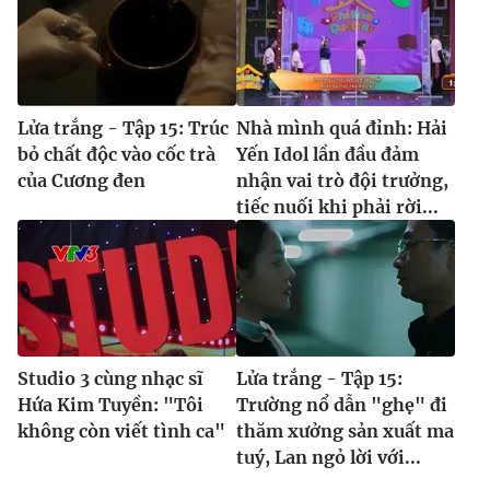
Lửa trắng - Tập 15: Trúc
Nhà mình quá đỉnh: Hải
bỏ chất độc vào cốc trà
Yến Idol lần đầu đảm
của Cương đen
nhận vai trò đội trưởng,
tiếc nuối khi phải rời...
Studio 3 cùng nhạc sĩ
Lửa trắng - Tập 15:
Hứa Kim Tuyền: "Tôi
Trường nổ dẫn "ghẹ" đi
không còn viết tình ca"
thăm xưởng sản xuất ma
tuý, Lan ngỏ lời với...