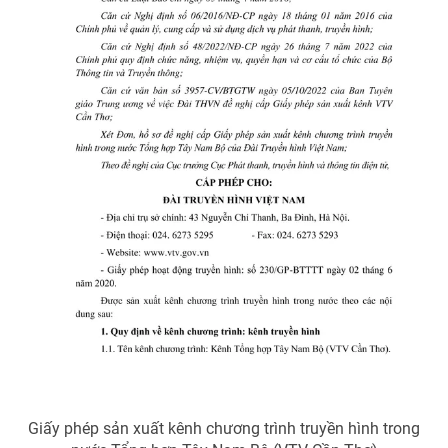
Photo
Infographic
Video
Shorts video
VTV Money
VTV Thể thao
VTV Sức khoẻ
Bất động sản
Thị trường 24h
Tấm lòng Việt
VTV4
Vươn mình bằng AI
VTV9
VTV8
Giấy phép sản xuất kênh chương trình truyền hình trong
Liên hệ tòa soạn
English