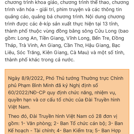
chương trình khoa giáo, chương trình thể thao, chương
Ðiện thoại Thời báo VTV:
024.66 897 897
trình văn hóa - giải trí, phim truyện và các thông tin
Email:
toasoan@vtv.vn
quảng cáo, quảng bá chương trình. Nội dung chương
Liên hệ quảng cáo:
024-7300.7108
trình được các ê-kíp sản xuất thực hiện tại 13 tỉnh,
thành phố thuộc vùng đồng bằng sông Cửu Long (bao
gồm: Long An, Tiền Giang, Vĩnh Long, Bến Tre, Đồng
Tháp, Trà Vinh, An Giang, Cần Thơ, Hậu Giang, Bạc
Liêu, Sóc Trăng, Kiên Giang, Cà Mau) và một số tỉnh,
thành phố khác trong cả nước.
Ngày 8/9/2022, Phó Thủ tướng Thường trực Chính
phủ Phạm Bình Minh đã ký Nghị định số
60/2022/NĐ-CP quy định chức năng, nhiệm vụ,
quyền hạn và cơ cấu tổ chức của Đài Truyền hình
® Cấm sao chép dưới mọi hình thức nếu không có sự chấp
Việt Nam.
thuận bằng văn bản. Ghi rõ nguồn VTV.vn khi phát hành lại
Theo đó, Đài Truyền hình Việt Nam có 28 đơn vị
thông tin từ website này.
gồm: 1- Văn phòng; 2- Ban Tổ chức cán bộ; 3- Ban
Kế hoạch - Tài chính; 4- Ban Kiểm tra; 5- Ban Hợp