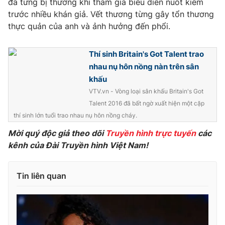
đã từng bị thương khi tham gia biểu diễn nuốt kiếm
trước nhiều khán giả. Vết thương từng gây tổn thương
Photo
Infographic
thực quản của anh và ảnh hưởng đến phổi.
Video
Shorts video
Thí sinh Britain's Got Talent trao
nhau nụ hôn nồng nàn trên sân
VTV Money
VTV Thể thao
khấu
VTV.vn - Vòng loại sân khấu Britain's Got
VTV Sức khoẻ
Bất động sản
Talent 2016 đã bất ngờ xuất hiện một cặp
thí sinh lớn tuổi trao nhau nụ hôn nồng cháy.
Thị trường 24h
Tấm lòng Việt
Mời quý độc giả theo dõi
Truyền hình trực tuyến
các
kênh của Đài Truyền hình Việt Nam!
VTV4
Vươn mình bằng AI
Tin liên quan
VTV9
VTV8
Liên hệ tòa soạn
English