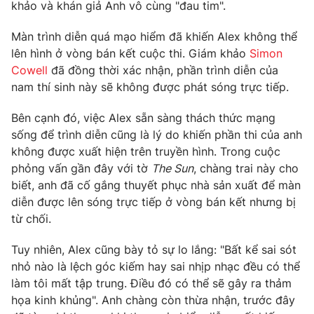
Phim VTV
khảo và khán giả Anh vô cùng "đau tim".
Giải trí
Hậu trường
Màn trình diễn quá mạo hiểm đã khiến Alex không thể
Điện ảnh
lên hình ở vòng bán kết cuộc thi. Giám khảo
Simon
Đời sống
Nhân vật
Cowell
đã đồng thời xác nhận, phần trình diễn của
Âm nhạc
Du lịch
nam thí sinh này sẽ không được phát sóng trực tiếp.
Khán giả
Giáo dục
Sao
Làm đẹp
Giải sao mai
Bên cạnh đó, việc Alex sẵn sàng thách thức mạng
Tuyển sinh
sống để trình diễn cũng là lý do khiến phần thi của anh
Công nghệ
Chất lượng cuộc sống
không được xuất hiện trên truyền hình. Trong cuộc
Học trực tuyến
Hitech Công nghệ tương lai
phỏng vấn gần đây với tờ
The Sun
, chàng trai này cho
Giao lưu trực tuyến
biết, anh đã cố gắng thuyết phục nhà sản xuất để màn
Sản phẩm
diễn được lên sóng trực tiếp ở vòng bán kết nhưng bị
Lịch phát sóng
từ chối.
Thị trường
Tuy nhiên, Alex cũng bày tỏ sự lo lắng: "Bất kể sai sót
Tư vấn
nhỏ nào là lệch góc kiếm hay sai nhịp nhạc đều có thể
Chuyên mục khác
làm tôi mất tập trung. Điều đó có thể sẽ gây ra thảm
Emagazine
Podcast
họa kinh khủng". Anh chàng còn thừa nhận, trước đây