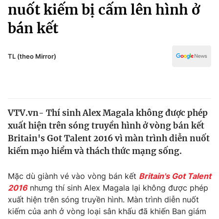
Chính trị
nuốt kiếm bị cấm lên hình ở
Truyền hình
bán kết
Văn hóa - Giải trí
Xã hội
Y tế
Đời sống
TL (theo Mirror)
Pháp luật
Công nghệ
Giáo dục
Y tế
VTV.vn- Thí sinh Alex Magala không được phép
Thế giới
xuất hiện trên sóng truyền hình ở vòng bán kết
Tin tức
Britain's Got Talent 2016 vì màn trình diễn nuốt
Kinh tế
kiếm mạo hiểm và thách thức mạng sống.
Thế giới đó đây
Tài chính
Dữ liệu và đời sống
Câu chuyện quốc tế
Mặc dù giành vé vào vòng bán kết
Britain's Got Talent
Thị trường
2016
nhưng thí sinh Alex Magala lại không được phép
xuất hiện trên sóng truyền hình. Màn trình diễn nuốt
Truyền hình
Góc doanh nghiệp
kiếm của anh ở vòng loại sân khấu đã khiến Ban giám