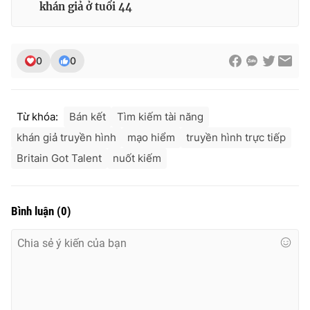
khán giả ở tuổi 44
Ðiện thoại Thời báo VTV:
024.66 897 897
Email:
toasoan@vtv.vn
Liên hệ quảng cáo:
024-7300.7108
0
0
Từ khóa:
Bán kết
Tìm kiếm tài năng
khán giả truyền hình
mạo hiểm
truyền hình trực tiếp
Britain Got Talent
nuốt kiếm
Bình luận
(
0
)
® Cấm sao chép dưới mọi hình thức nếu không có sự chấp
thuận bằng văn bản. Ghi rõ nguồn VTV.vn khi phát hành lại
thông tin từ website này.