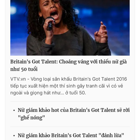
THỜI BÁO VTV
Theo dõi báo trên
Britain's Got Talent: Choáng váng với thiếu nữ già
như 50 tuổi
Cơ quan chủ quản:
Đài Truyền hình Việt Nam
VTV.vn - Vòng loại sân khấu Britain's Got Talent 2016
tiếp tục xuất hiện một thí sinh gây tranh cãi vì có vẻ
Cơ quan báo chí:
Thời báo VTV
ngoài và giọng hát như... ở tuổi 50.
Giấy phép hoạt động báo in và báo điện tử số 483/GP-BTTTT
cấp ngày 29/12/2023
Nữ giám khảo hot của Britain's Got Talent sẽ rời
Tổng Biên tập:
Vũ Thanh Thủy
"ghế nóng"
Phó Tổng Biên tập:
Nguyễn Thị Mỹ Hạnh, Phạm Quốc Thắng,
Nguyễn Trọng Ninh
Tổng đài VTV:
024.38 355 931 - 024.38 355 932
Nữ giám khảo Britain's Got Talent "đánh lừa"