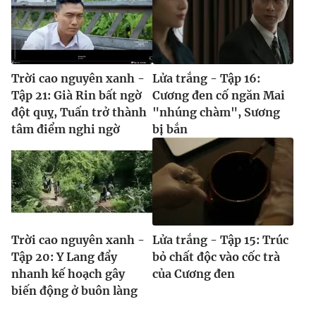
Trời cao nguyên xanh -
Lửa trắng - Tập 16:
Tập 21: Già Rin bất ngờ
Cương đen cố ngăn Mai
đột quỵ, Tuấn trở thành
"nhúng chàm", Sương
tâm điểm nghi ngờ
bị bắn
Trời cao nguyên xanh -
Lửa trắng - Tập 15: Trúc
Tập 20: Y Lang đẩy
bỏ chất độc vào cốc trà
nhanh kế hoạch gây
của Cương đen
biến động ở buôn làng