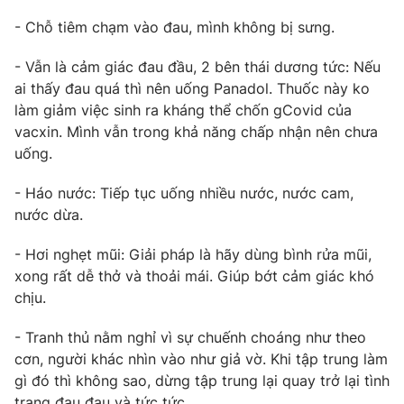
Email:
toasoan@vtv.vn
- Chỗ tiêm chạm vào đau, mình không bị sưng.
Liên hệ quảng cáo:
024-7300.7108
- Vẫn là cảm giác đau đầu, 2 bên thái dương tức: Nếu
ai thấy đau quá thì nên uống Panadol. Thuốc này ko
làm giảm việc sinh ra kháng thể chốn gCovid của
vacxin. Mình vẫn trong khả năng chấp nhận nên chưa
uống.
- Háo nước: Tiếp tục uống nhiều nước, nước cam,
nước dừa.
- Hơi nghẹt mũi: Giải pháp là hãy dùng bình rửa mũi,
xong rất dễ thở và thoải mái. Giúp bớt cảm giác khó
® Cấm sao chép dưới mọi hình thức nếu không có sự chấp
chịu.
thuận bằng văn bản. Ghi rõ nguồn VTV.vn khi phát hành lại
thông tin từ website này.
- Tranh thủ nằm nghỉ vì sự chuếnh choáng như theo
cơn, người khác nhìn vào như giả vờ. Khi tập trung làm
gì đó thì không sao, dừng tập trung lại quay trở lại tình
trạng đau đau và tức tức.