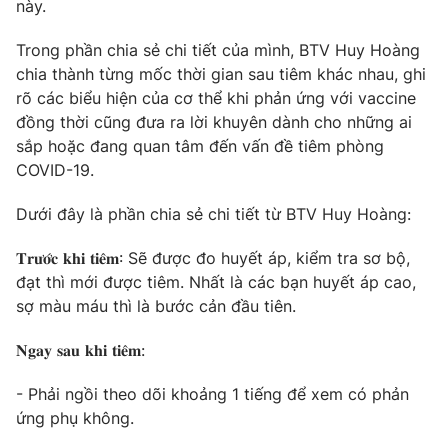
Phim VTV
này.
Giải trí
Hậu trường
Trong phần chia sẻ chi tiết của mình, BTV Huy Hoàng
Điện ảnh
chia thành từng mốc thời gian sau tiêm khác nhau, ghi
Đời sống
Nhân vật
rõ các biểu hiện của cơ thể khi phản ứng với vaccine
Âm nhạc
Du lịch
đồng thời cũng đưa ra lời khuyên dành cho những ai
Khán giả
Giáo dục
Sao
sắp hoặc đang quan tâm đến vấn đề tiêm phòng
Làm đẹp
Giải sao mai
COVID-19.
Tuyển sinh
Công nghệ
Chất lượng cuộc sống
Dưới đây là phần chia sẻ chi tiết từ BTV Huy Hoàng:
Học trực tuyến
Hitech Công nghệ tương lai
Giao lưu trực tuyến
𝐓𝐫𝐮̛𝐨̛́𝐜 𝐤𝐡𝐢 𝐭𝐢𝐞̂𝐦: Sẽ được đo huyết áp, kiểm tra sơ bộ,
Sản phẩm
đạt thì mới được tiêm. Nhất là các bạn huyết áp cao,
sợ màu máu thì là bước cản đầu tiên.
Lịch phát sóng
Thị trường
𝐍𝐠𝐚𝐲 𝐬𝐚𝐮 𝐤𝐡𝐢 𝐭𝐢𝐞̂𝐦:
Tư vấn
Chuyên mục khác
- Phải ngồi theo dõi khoảng 1 tiếng để xem có phản
ứng phụ không.
Emagazine
Podcast