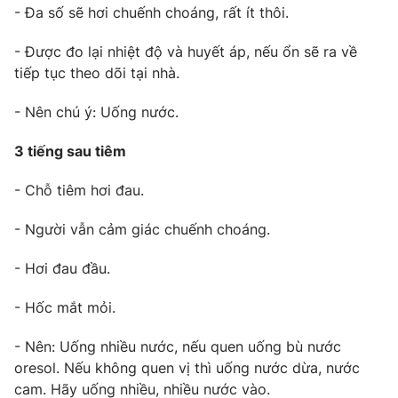
- Đa số sẽ hơi chuếnh choáng, rất ít thôi.
Photo
Infographic
- Được đo lại nhiệt độ và huyết áp, nếu ổn sẽ ra về
tiếp tục theo dõi tại nhà.
Video
Shorts video
- Nên chú ý: Uống nước.
VTV Money
VTV Thể thao
3 tiếng sau tiêm
VTV Sức khoẻ
Bất động sản
- Chỗ tiêm hơi đau.
- Người vẫn cảm giác chuếnh choáng.
Thị trường 24h
Tấm lòng Việt
- Hơi đau đầu.
VTV4
Vươn mình bằng AI
- Hốc mắt mỏi.
VTV9
VTV8
- Nên: Uống nhiều nước, nếu quen uống bù nước
oresol. Nếu không quen vị thì uống nước dừa, nước
Liên hệ tòa soạn
cam. Hãy uống nhiều, nhiều nước vào.
English