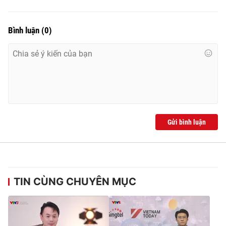
Bình luận
(
0
)
Gửi bình luận
TIN CÙNG CHUYÊN MỤC