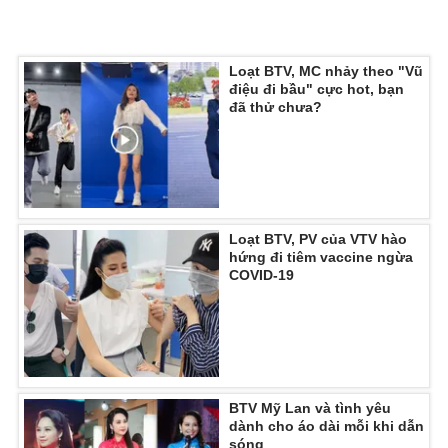
Loạt BTV, MC nhảy theo "Vũ
điệu đi bầu" cực hot, bạn
đã thử chưa?
Loạt BTV, PV của VTV hào
hứng đi tiêm vaccine ngừa
COVID-19
BTV Mỹ Lan và tình yêu
dành cho áo dài mỗi khi dẫn
sóng