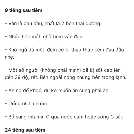
9 tiếng sau tiêm
- Vẫn là đau đầu, nhất là 2 bên thái dương.
THỜI BÁO VTV
- Nhức hốc mắt, chỗ tiêm vẫn đau.
Theo dõi báo trên
- Khó ngủ dù mệt, đêm cứ bị thao thức kèm đau đầu
nhẹ.
Cơ quan chủ quản:
Đài Truyền hình Việt Nam
- Một số người (không phải mình) đã bị sốt cao lên
Cơ quan báo chí:
Thời báo VTV
đến 39 độ, rét. Bên ngoài nóng nhưng bên trong lạnh.
Giấy phép hoạt động báo in và báo điện tử số 483/GP-BTTTT
cấp ngày 29/12/2023
- Ăn no để khoẻ, dù ko muốn ăn cũng phải ăn.
Tổng Biên tập:
Vũ Thanh Thủy
- Uống nhiều nước.
Phó Tổng Biên tập:
Nguyễn Thị Mỹ Hạnh, Phạm Quốc Thắng,
Nguyễn Trọng Ninh
- Bổ sung vitamin C qua nước cam hoặc uống C sủi.
Tổng đài VTV:
024.38 355 931 - 024.38 355 932
Ðiện thoại Thời báo VTV:
024.66 897 897
24 tiếng sau tiêm