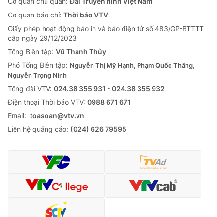
Cơ quan chủ quản:
Đài Truyền hình Việt Nam
Cơ quan báo chí:
Thời báo VTV
Giấy phép hoạt động báo in và báo điện tử số 483/GP-BTTTT
cấp ngày 29/12/2023
Tổng Biên tập:
Vũ Thanh Thủy
Phó Tổng Biên tập:
Nguyễn Thị Mỹ Hạnh, Phạm Quốc Thắng,
Nguyễn Trọng Ninh
Tổng đài VTV:
024.38 355 931 - 024.38 355 932
Ðiện thoại Thời báo VTV:
0988 671 671
Email:
toasoan@vtv.vn
Liên hệ quảng cáo:
(024) 626 79595