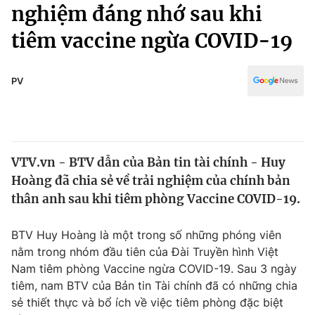
Chính trị
nghiệm đáng nhớ sau khi
Truyền hình
tiêm vaccine ngừa COVID-19
Văn hóa - Giải trí
Xã hội
Y tế
Đời sống
PV
Pháp luật
Công nghệ
Giáo dục
Y tế
VTV.vn - BTV dẫn của Bản tin tài chính - Huy
Thế giới
Hoàng đã chia sẻ về trải nghiệm của chính bản
Tin tức
thân anh sau khi tiêm phòng Vaccine COVID-19.
Kinh tế
Thế giới đó đây
BTV Huy Hoàng là một trong số những phóng viên
Tài chính
Dữ liệu và đời sống
nằm trong nhóm đầu tiên của Đài Truyền hình Việt
Câu chuyện quốc tế
Thị trường
Nam tiêm phòng Vaccine ngừa COVID-19. Sau 3 ngày
tiêm, nam BTV của Bản tin Tài chính đã có những chia
Truyền hình
Góc doanh nghiệp
sẻ thiết thực và bổ ích về việc tiêm phòng đặc biệt