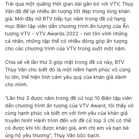
Phim VTV
Trải qua một quãng thời gian dài gắn bó với VTV, Thụy
Giải trí
Vân đã để lại nhiều ấn tượng tốt đẹp trong lòng khán
Hậu trường
giả. Mới đây nữ BTV tiếp tục nằm trong đề cử hạng
Điện ảnh
Đời sống
mục Biên tập viên dẫn chương trình ấn tượng của Ấn
Nhân vật
Âm nhạc
tượng VTV - VTV Awards 2022 - nơi tôn vinh những
Du lịch
Khán giả
cá nhân, những tập thể có nhiều đóng góp ấn tượng
Giáo dục
Sao
cho các chương trình của VTV trong suốt một năm.
Làm đẹp
Giải sao mai
Tuyển sinh
Công nghệ
Chia sẻ về lần thứ 3 góp mặt trong đề cử này, BTV
Chất lượng cuộc sống
Học trực tuyến
Thụy Vân cho biết đó là một niềm hạnh phúc vô cùng
Hitech Công nghệ tương lai
to lớn, thể hiện tình cảm yêu quý của khán giả dành
Giao lưu trực tuyến
cho mình.
Sản phẩm
Lịch phát sóng
"Lần thứ 3 được nằm trong đề cử top 10 Biên tập viên
Thị trường
dẫn chương trình ấn tượng của VTV Award, tôi thấy vô
Tư vấn
cùng hạnh phúc và biết ơn với tình yêu của khán giả
Chuyên mục khác
truyền hình! Hành trình đến với đề cử top 3 chỉ có thể
có được khi tôi được khán giả, anh chị em và bạn bè
Emagazine
Podcast
ủng hộ yêu thương", Thụy Vân bộc bạch.