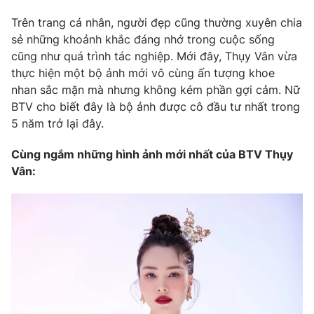
Photo
Trên trang cá nhân, người đẹp cũng thường xuyên chia
Infographic
sẻ những khoảnh khắc đáng nhớ trong cuộc sống
cũng như quá trình tác nghiệp. Mới đây, Thụy Vân vừa
Video
Shorts video
thực hiện một bộ ảnh mới vô cùng ấn tượng khoe
nhan sắc mặn mà nhưng không kém phần gợi cảm. Nữ
VTV Money
VTV Thể thao
BTV cho biết đây là bộ ảnh được cô đầu tư nhất trong
5 năm trở lại đây.
VTV Sức khoẻ
Bất động sản
Cùng ngắm những hình ảnh mới nhất của BTV Thụy
Vân:
Thị trường 24h
Tấm lòng Việt
VTV4
Vươn mình bằng AI
VTV9
VTV8
Liên hệ tòa soạn
English