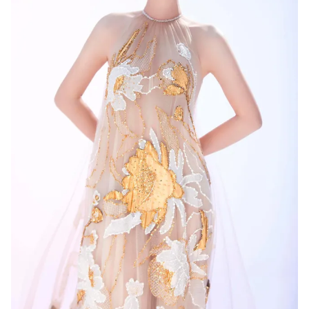
THỜI BÁO VTV
Theo dõi báo trên
Cơ quan chủ quản:
Đài Truyền hình Việt Nam
Cơ quan báo chí:
Thời báo VTV
Giấy phép hoạt động báo in và báo điện tử số 483/GP-BTTTT
cấp ngày 29/12/2023
Tổng Biên tập:
Vũ Thanh Thủy
Phó Tổng Biên tập:
Nguyễn Thị Mỹ Hạnh, Phạm Quốc Thắng,
Nguyễn Trọng Ninh
Tổng đài VTV:
024.38 355 931 - 024.38 355 932