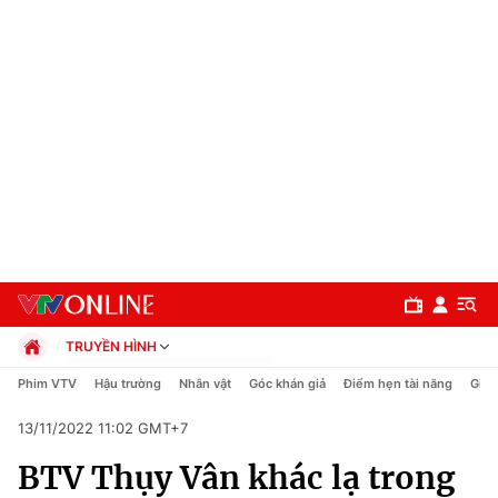
TRUYỀN HÌNH
Chính trị
Phim VTV
Hậu trường
Nhân vật
Góc khán giả
Điểm hẹn tài năng
Giải
Xã hội
13/11/2022 11:02 GMT+7
Pháp luật
Chuyên mục
Kinh tế
BTV Thụy Vân khác lạ trong
Thể thao