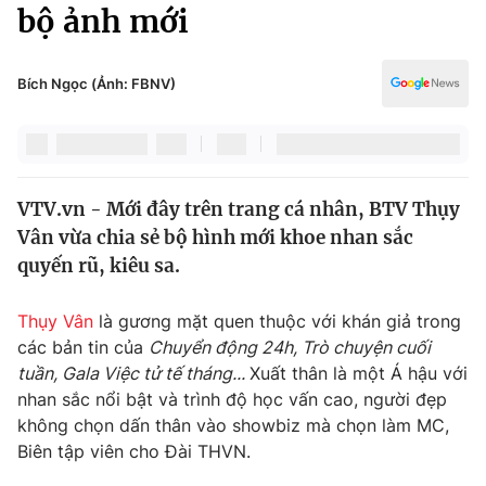
Chính trị
bộ ảnh mới
Truyền hình
Văn hóa - Giải trí
Xã hội
Y tế
Bích Ngọc (Ảnh: FBNV)
Đời sống
Pháp luật
Công nghệ
Giáo dục
Y tế
VTV.vn - Mới đây trên trang cá nhân, BTV Thụy
Vân vừa chia sẻ bộ hình mới khoe nhan sắc
Thế giới
quyến rũ, kiêu sa.
Tin tức
Kinh tế
Thụy Vân
là gương mặt quen thuộc với khán giả trong
Thế giới đó đây
các bản tin của
Chuyển động 24h, Trò chuyện cuối
Tài chính
tuần, Gala Việc tử tế tháng...
Xuất thân là một Á hậu với
Dữ liệu và đời sống
Câu chuyện quốc tế
nhan sắc nổi bật và trình độ học vấn cao, người đẹp
Thị trường
không chọn dấn thân vào showbiz mà chọn làm MC,
Truyền hình
Biên tập viên cho Đài THVN.
Góc doanh nghiệp