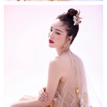
Ðiện thoại Thời báo VTV:
024.66 897 897
Email:
toasoan@vtv.vn
Liên hệ quảng cáo:
024-7300.7108
® Cấm sao chép dưới mọi hình thức nếu không có sự chấp
thuận bằng văn bản. Ghi rõ nguồn VTV.vn khi phát hành lại
thông tin từ website này.