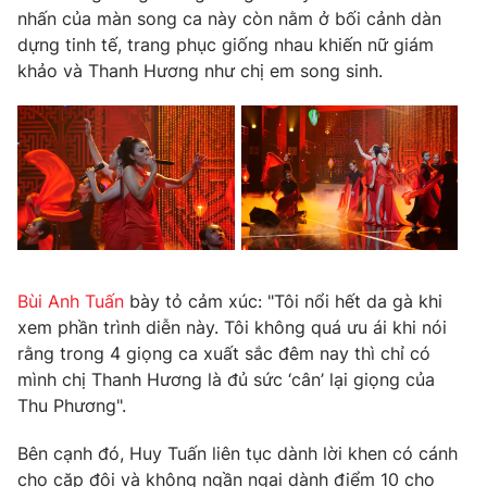
nhấn của màn song ca này còn nằm ở bối cảnh dàn
Photo
Infographic
dựng tinh tế, trang phục giống nhau khiến nữ giám
khảo và Thanh Hương như chị em song sinh.
Video
Shorts video
VTV Money
VTV Thể thao
VTV Sức khoẻ
Bất động sản
Thị trường 24h
Tấm lòng Việt
Bùi Anh Tuấn
bày tỏ cảm xúc: "Tôi nổi hết da gà khi
xem phần trình diễn này. Tôi không quá ưu ái khi nói
VTV4
Vươn mình bằng AI
rằng trong 4 giọng ca xuất sắc đêm nay thì chỉ có
mình chị Thanh Hương là đủ sức ‘cân’ lại giọng của
Thu Phương".
VTV9
VTV8
Bên cạnh đó, Huy Tuấn liên tục dành lời khen có cánh
Liên hệ tòa soạn
English
cho cặp đôi và không ngần ngại dành điểm 10 cho