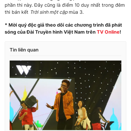
phần thi này. Đây cũng là điểm 10 duy nhất trong đêm
thi bán kết
Trời sinh một cặp
mùa 3.
* Mời quý độc giả theo dõi các chương trình đã phát
THỜI BÁO VTV
sóng của Đài Truyền hình Việt Nam trên
TV Online
!
Tin liên quan
Theo dõi báo trên
Cơ quan chủ quản:
Đài Truyền hình Việt Nam
Cơ quan báo chí:
Thời báo VTV
Giấy phép hoạt động báo in và báo điện tử số 483/GP-BTTTT
cấp ngày 29/12/2023
Tổng Biên tập:
Vũ Thanh Thủy
Phó Tổng Biên tập:
Nguyễn Thị Mỹ Hạnh, Phạm Quốc Thắng,
Nguyễn Trọng Ninh
Tổng đài VTV:
024.38 355 931 - 024.38 355 932