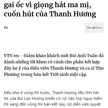
Chính trị
gai ốc vì giọng hát ma mị,
Truyền hình
cuốn hút của Thanh Hương
Văn hóa - Giải trí
Xã hội
Y tế
Đời sống
PV
Pháp luật
Công nghệ
Giáo dục
Y tế
VTV.vn - Giám khảo khách mời Bùi Anh Tuấn đã
Thế giới
dành những lời khen có cánh cho phần kết hợp
Tin tức
đầy ăn ý của diễn viên Thanh Hương và ca sĩ Thu
Kinh tế
Phương trong bán kết Trời sinh một cặp.
Thế giới đó đây
Tài chính
Dữ liệu và đời sống
Câu chuyện quốc tế
Thị trường
Nếu như ở vòng thi trước, Thanh Hương liều lĩnh hát
hit của Bùi Lan Hương khiến cô rơi vào top nguy hiểm
Truyền hình
Góc doanh nghiệp
thì sang đến vòng thi bán kết này, nữ diễn viên quyết