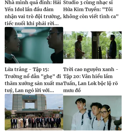
Nhà mình quá đỉnh: Hải
Studio 3 cùng nhạc sĩ
Yến Idol lần đầu đảm
Hứa Kim Tuyền: "Tôi
nhận vai trò đội trưởng,
không còn viết tình ca"
tiếc nuối khi phải rời...
Lửa trắng - Tập 15:
Trời cao nguyên xanh -
Trường nổ dẫn "ghẹ" đi
Tập 20: Vân hiểu lầm
thăm xưởng sản xuất ma
Tuấn, Lan Lok bộc lộ rõ
tuý, Lan ngỏ lời với...
mưu đồ