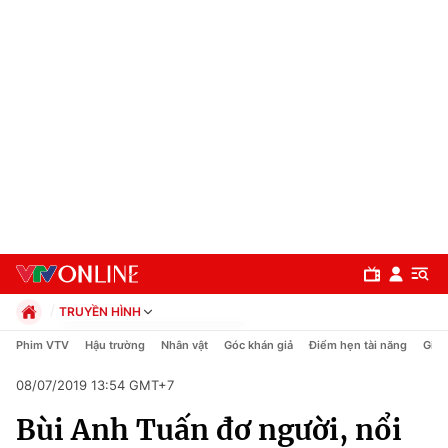
TRUYỀN HÌNH
Chính trị
Phim VTV
Hậu trường
Nhân vật
Góc khán giả
Điểm hẹn tài năng
Giải
Xã hội
08/07/2019 13:54 GMT+7
Pháp luật
Chuyên mục
Kinh tế
Bùi Anh Tuấn đơ người, nổi
Thể thao