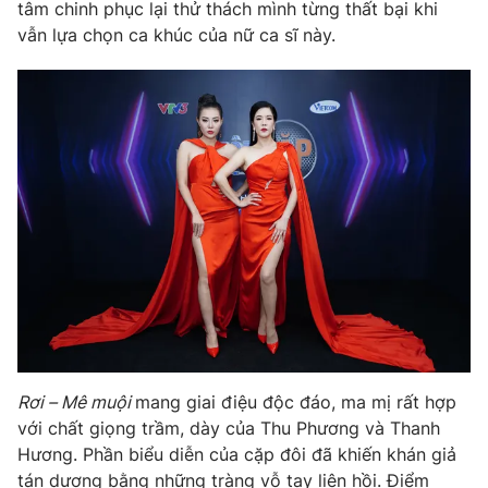
Phim VTV
tâm chinh phục lại thử thách mình từng thất bại khi
Giải trí
vẫn lựa chọn ca khúc của nữ ca sĩ này.
Hậu trường
Điện ảnh
Đời sống
Nhân vật
Âm nhạc
Du lịch
Khán giả
Giáo dục
Sao
Làm đẹp
Giải sao mai
Tuyển sinh
Công nghệ
Chất lượng cuộc sống
Học trực tuyến
Hitech Công nghệ tương lai
Giao lưu trực tuyến
Sản phẩm
Lịch phát sóng
Thị trường
Tư vấn
Rơi – Mê muội
mang giai điệu độc đáo, ma mị rất hợp
Chuyên mục khác
với chất giọng trầm, dày của Thu Phương và Thanh
Hương. Phần biểu diễn của cặp đôi đã khiến khán giả
Emagazine
Podcast
tán dương bằng những tràng vỗ tay liên hồi. Điểm