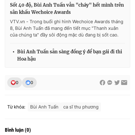
Ðiện thoại Thời báo VTV:
024.66 897 897
Sốt 40 độ, Bùi Anh Tuấn vẫn "cháy" hết mình trên
Email:
toasoan@vtv.vn
sân khấu Wechoice Awards
Liên hệ quảng cáo:
024-7300.7108
VTV.vn - Trong buổi ghi hình Wechoice Awards tháng
8, Bùi Anh Tuấn đã mang đến tiết mục "Thanh xuân
của chúng ta" đầy sôi động mặc dù đang bị sốt cao.
Bùi Anh Tuấn sẵn sàng đồng ý để bạn gái đi thi
Hoa hậu
0
0
® Cấm sao chép dưới mọi hình thức nếu không có sự chấp
Từ khóa:
Bùi Anh Tuấn
ca sĩ thu phương
thuận bằng văn bản. Ghi rõ nguồn VTV.vn khi phát hành lại
thông tin từ website này.
Bình luận
(
0
)