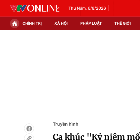
Thứ Năm, 6/8/2026
CHÍNH TRỊ
XÃ HỘI
PHÁP LUẬT
THẾ GIỚI
Chính trị
Xã hội
Thế giới
Kinh tế
Tin tức
Tài chính
Thế giới đó đây
Thị trường
Câu chuyện quốc tế
Góc doanh nghiệp
Dữ liệu và đời sống
Truyền hình
Ca khúc "Kỷ niệm mối