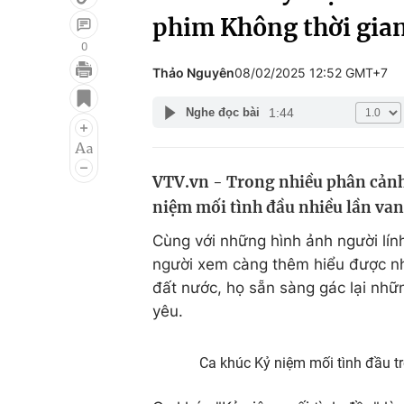
phim Không thời gia
0
Thảo Nguyên
08/02/2025 12:52 GMT+7
Giải trí
Đời sống
1:44
Nghe đọc bài
Điện ảnh
Du lịch
Âm nhạc
Làm đẹp
VTV.vn - Trong nhiều phân cảnh
Sao
Chất lượng cuộc sốn
niệm mối tình đầu nhiều lần van
Cùng với những hình ảnh người lính
người xem càng thêm hiểu được nhữn
đất nước, họ sẵn sàng gác lại nhữn
yêu.
Ca khúc Kỷ niệm mối tình đầu tr