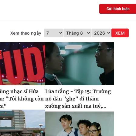
Gửi bình luận
Xem theo ngày
XEM
cùng nhạc sĩ Hứa
Lửa trắng - Tập 15: Trường
n: "Tôi không còn
nổ dẫn "ghẹ" đi thăm
ca"
xưởng sản xuất ma tuý,...