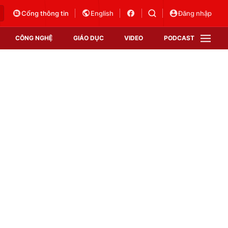
Cổng thông tin
English
Đăng nhập
CÔNG NGHỆ
GIÁO DỤC
VIDEO
PODCAST
VTV Money
VTV Thể thao
VTV Sức khoẻ
Bất động sản
Thị trường 24h
Tấm lòng Việt
Vươn mình bằng AI
VTV4
VTV8
VTV9
Lịch phát sóng
Giao lưu trực tuyến
Sự kiện