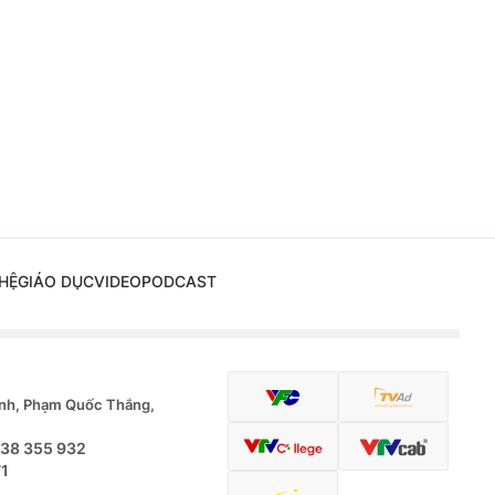
HỆ
GIÁO DỤC
VIDEO
PODCAST
nh, Phạm Quốc Thắng,
.38 355 932
71