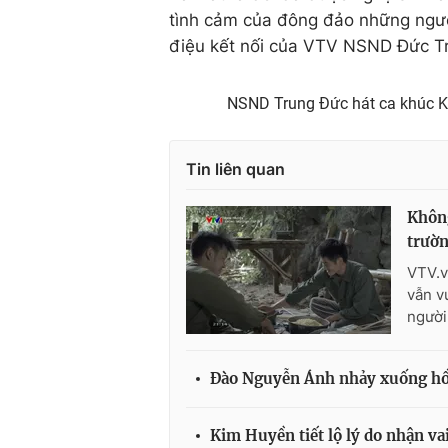
tình cảm của đông đảo những người
điệu kết nối của VTV NSND Đức Tr
NSND Trung Đức hát ca khúc Kỷ 
Tin liên quan
Không
trườ
VTV.v
vẫn v
người
Đào Nguyễn Ánh nhảy xuống hồ t
Kim Huyền tiết lộ lý do nhận va