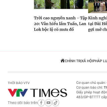
Trời cao nguyên xanh - Tập
Kinh ngh
20: Vân hiểu lầm Tuấn, Lan
tại Đài H
Lok bộc lộ rõ mưu đồ
gợi mở c
CHÍNH TRỊ
XÃ HỘI
PHÁP L
Cơ quan chủ quản:
THỜI BÁO VTV
Cơ quan báo chí:
T
Giấy phép hoạt độn
483/GP-BTTTT cấp
Theo dõi báo trên