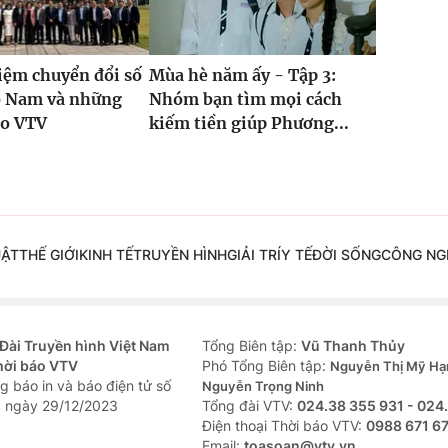
iệm chuyển đổi số
Mùa hè năm ấy - Tập 3:
ồ Nam và những
Nhóm bạn tìm mọi cách
ho VTV
kiếm tiền giúp Phương...
UẬT
THẾ GIỚI
KINH TẾ
TRUYỀN HÌNH
GIẢI TRÍ
Y TẾ
ĐỜI SỐNG
CÔNG NG
Đài Truyền hình Việt Nam
Tổng Biên tập:
Vũ Thanh Thủy
hời báo VTV
Phó Tổng Biên tập:
Nguyễn Thị Mỹ Hạ
g báo in và báo điện tử số
Nguyễn Trọng Ninh
 ngày 29/12/2023
Tổng đài VTV:
024.38 355 931 - 024
Ðiện thoại Thời báo VTV:
0988 671 6
Email:
toasoan@vtv.vn