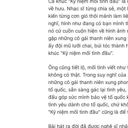
Ca khúc "Kỷ niệm mối tình đầu" là
về hưu. Nhạc sĩ từng chia sẻ, một
kiến từng cơn gió thôi mảnh làm l
nghĩ, hình như đang có bạn mình 
nó cứ cuồn cuộn hiện về hình ảnh 
gặp những cô gái thanh niên xung 
ấy đội mũ lưỡi chai, búi tóc thành
khúc "Kỷ niệm mối tình đầu".
Ông cũng tiết lộ, mối tình viết như
không có thật. Trong suy nghĩ của
những cô gái thanh niên xung phon
tổ quốc, sẵn sàng gác lại tình yêu
đấu góp sức mình bảo vệ tổ quốc kh
tình yêu dành cho tổ quốc, chứ khô
"Kỷ niệm mối tình đầu" cũng là để 
Bài hát ra đời đã được nghệ sĩ nh