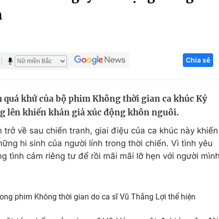
n
Góc ảnh
Giáo dục
Công nghệ
Chia sẻ
Tuyển sinh
Hitech Công ng
Học trực tuyến
Sản phẩm
 quá khứ của bộ phim Không thời gian ca khúc Kỷ
g
Thị trường
g lên khiến khán giả xúc động khôn nguôi.
Tư vấn
 trở về sau chiến tranh, giai điệu của ca khúc này khiến
g hi sinh của người lính trong thời chiến. Vì tình yêu
g tình cảm riêng tư để rồi mãi mãi lỡ hẹn với người mìn
ong phim Không thời gian do ca sĩ Vũ Thắng Lợi thể hiện