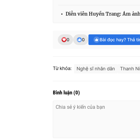
Diễn viên Huyền Trang: Ám ảnh 
0
0
Bài đọc hay? Thả t
Từ khóa:
Nghệ sĩ nhân dân
Thanh N
Bình luận
(
0
)