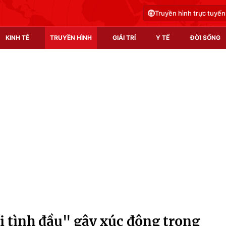
Truyền hình trực tuyến
KINH TẾ
TRUYỀN HÌNH
GIẢI TRÍ
Y TẾ
ĐỜI SỐNG
Pháp luật
Y tế
Truyền hình
Multimedia
Phim VTV
Video
Hậu trường
Shorts video
Nhân vật
Podcast
Khán giả
EMagazine
Giải sao mai
Photo
 tình đầu" gây xúc động trong
Infographic