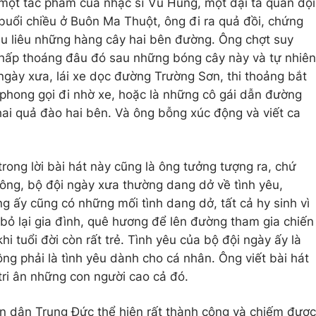
 một tác phẩm của nhạc sĩ Vũ Hùng, một đại tá quân đội
 buổi chiều ở Buôn Ma Thuột, ông đi ra quả đồi, chứng
iêu liêu những hàng cây hai bên đường. Ông chợt suy
thấp thoáng đâu đó sau những bóng cây này và tự nhiên
ngày xưa, lái xe dọc đường Trường Sơn, thi thoảng bắt
phong gọi đi nhờ xe, hoặc là những cô gái dẫn đường
 hai quả đào hai bên. Và ông bỗng xúc động và viết ca
 trong lời bài hát này cũng là ông tưởng tượng ra, chứ
 ông, bộ đội ngày xưa thường dang dở về tình yêu,
g ấy cũng có những mối tình dang dở, tất cả hy sinh vì
, bỏ lại gia đình, quê hương để lên đường tham gia chiến
i tuổi đời còn rất trẻ. Tình yêu của bộ đội ngày ấy là
ng phải là tình yêu dành cho cá nhân. Ông viết bài hát
tri ân những con người cao cả đó.
ân dân Trung Đức thể hiện rất thành công và chiếm được