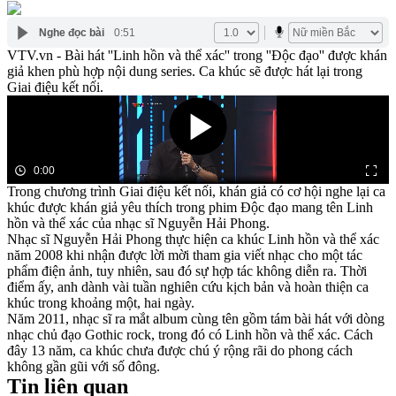
Nghe đọc bài
0:51
VTV.vn - Bài hát ''Linh hồn và thể xác'' trong ''Độc đạo'' được khán
giả khen phù hợp nội dung series. Ca khúc sẽ được hát lại trong
Giai điệu kết nối.
0:00
Trong chương trình Giai điệu kết nối, khán giả có cơ hội nghe lại ca
khúc được khán giả yêu thích trong phim Độc đạo mang tên Linh
hồn và thể xác của nhạc sĩ Nguyễn Hải Phong.
Nhạc sĩ Nguyễn Hải Phong thực hiện ca khúc Linh hồn và thể xác
năm 2008 khi nhận được lời mời tham gia viết nhạc cho một tác
phẩm điện ảnh, tuy nhiên, sau đó sự hợp tác không diễn ra. Thời
điểm ấy, anh dành vài tuần nghiên cứu kịch bản và hoàn thiện ca
khúc trong khoảng một, hai ngày.
Năm 2011, nhạc sĩ ra mắt album cùng tên gồm tám bài hát với dòng
nhạc chủ đạo Gothic rock, trong đó có Linh hồn và thể xác. Cách
đây 13 năm, ca khúc chưa được chú ý rộng rãi do phong cách
không gần gũi với số đông.
Tin liên quan