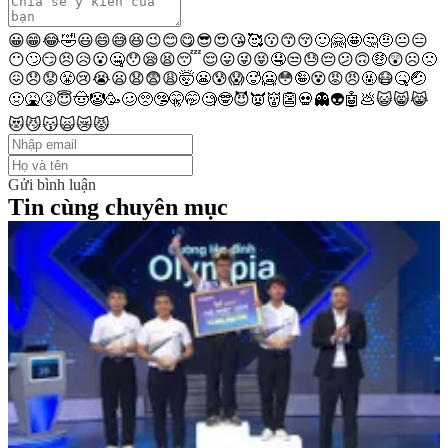
😀
😁
😂
🤣
😃
😄
😅
😆
😉
😊
😋
😎
😍
😘
🥰
😗
😙
😚
🙂
🤗
🤩
🤔
🤨
😐
😑
😶
🙄
😏
😣
😥
😮
🤐
😯
😪
😫
😴
😌
😛
😜
😝
🤤
😒
😓
😔
😕
🙃
🤑
😲
☹️
🙁
😖
😞
😟
😤
😢
😭
😦
😧
😨
😩
🤯
😬
😰
😱
🥵
🥶
😳
🤪
😵
😡
😠
🤬
😷
🤒
🤕
🤢
🤮
🤧
😇
🤠
🤡
🥳
🥴
🥺
🤥
🤫
🤭
🧐
🤓
😈
👿
👹
👺
💀
👻
👽
🤖
💩
😺
😸
😹
😻
😼
😽
🙀
😿
😾
Gửi bình luận
Tin cùng chuyên mục