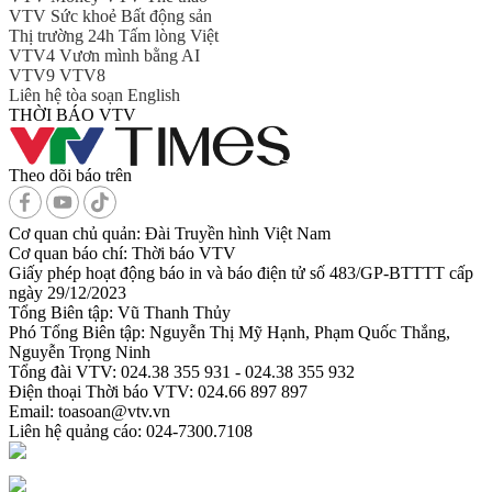
VTV Sức khoẻ
Bất động sản
Thị trường 24h
Tấm lòng Việt
VTV4
Vươn mình bằng AI
VTV9
VTV8
Liên hệ tòa soạn
English
THỜI BÁO VTV
Theo dõi báo trên
Cơ quan chủ quản:
Đài Truyền hình Việt Nam
Cơ quan báo chí:
Thời báo VTV
Giấy phép hoạt động báo in và báo điện tử số 483/GP-BTTTT cấp
ngày 29/12/2023
Tổng Biên tập:
Vũ Thanh Thủy
Phó Tổng Biên tập:
Nguyễn Thị Mỹ Hạnh, Phạm Quốc Thắng,
Nguyễn Trọng Ninh
Tổng đài VTV:
024.38 355 931 - 024.38 355 932
Ðiện thoại Thời báo VTV:
024.66 897 897
Email:
toasoan@vtv.vn
Liên hệ quảng cáo:
024-7300.7108