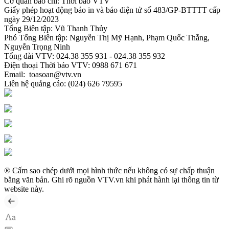
Cơ quan báo chí:
Thời báo VTV
Giấy phép hoạt động báo in và báo điện tử số 483/GP-BTTTT cấp
ngày 29/12/2023
Tổng Biên tập:
Vũ Thanh Thủy
Phó Tổng Biên tập:
Nguyễn Thị Mỹ Hạnh, Phạm Quốc Thắng,
Nguyễn Trọng Ninh
Tổng đài VTV:
024.38 355 931 - 024.38 355 932
Ðiện thoại Thời báo VTV:
0988 671 671
Email:
toasoan@vtv.vn
Liên hệ quảng cáo:
(024) 626 79595
® Cấm sao chép dưới mọi hình thức nếu không có sự chấp thuận
bằng văn bản. Ghi rõ nguồn VTV.vn khi phát hành lại thông tin từ
website này.