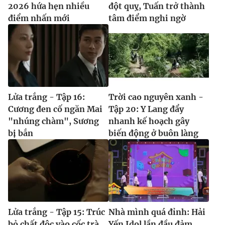
2026 hứa hẹn nhiều
đột quỵ, Tuấn trở thành
điểm nhấn mới
tâm điểm nghi ngờ
Lửa trắng - Tập 16:
Trời cao nguyên xanh -
Cương đen cố ngăn Mai
Tập 20: Y Lang đẩy
"nhúng chàm", Sương
nhanh kế hoạch gây
bị bắn
biến động ở buôn làng
Lửa trắng - Tập 15: Trúc
Nhà mình quá đỉnh: Hải
bỏ chất độc vào cốc trà
Yến Idol lần đầu đảm