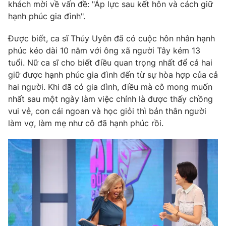
Phim VTV
khách mời về vấn đề: "Áp lực sau kết hôn và cách giữ
Giải trí
hạnh phúc gia đình".
Hậu trường
Điện ảnh
Được biết, ca sĩ Thúy Uyên đã có cuộc hôn nhân hạnh
Đời sống
Nhân vật
phúc kéo dài 10 năm với ông xã người Tây kém 13
Âm nhạc
Du lịch
tuổi. Nữ ca sĩ cho biết điều quan trọng nhất để cả hai
Khán giả
Giáo dục
Sao
giữ được hạnh phúc gia đình đến từ sự hòa hợp của cả
Làm đẹp
Giải sao mai
hai người. Khi đã có gia đình, điều mà cô mong muốn
Tuyển sinh
Công nghệ
nhất sau một ngày làm việc chính là được thấy chồng
Chất lượng cuộc sống
Học trực tuyến
vui vẻ, con cái ngoan và học giỏi thì bản thân người
Hitech Công nghệ tương lai
làm vợ, làm mẹ như cô đã hạnh phúc rồi.
Giao lưu trực tuyến
Sản phẩm
Lịch phát sóng
Thị trường
Tư vấn
Chuyên mục khác
Emagazine
Podcast