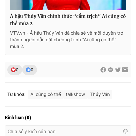
Á hậu Thúy Vân chính thức “cầm trịch” Ai cũng có
thể mùa 2
VTV.vn - Á hậu Thúy Vân đã chia sẻ về mối duyên trở
thành người dẫn dắt chương trình "Ai cũng có thể"
mùa 2.
0
0
Từ khóa:
Ai cũng có thể
talkshow
Thúy Vân
Bình luận
(
0
)