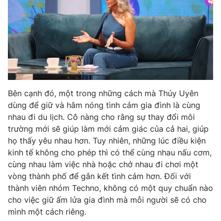
Ðiện thoại Thời báo VTV:
024.66 897 897
Email:
toasoan@vtv.vn
Liên hệ quảng cáo:
024-7300.7108
Bên cạnh đó, một trong những cách mà Thúy Uyên
dùng để giữ và hâm nóng tình cảm gia đình là cùng
nhau đi du lịch. Cô nàng cho rằng sự thay đổi môi
trường mới sẽ giúp làm mới cảm giác của cả hai, giúp
họ thấy yêu nhau hơn. Tuy nhiên, những lúc điều kiện
kinh tế không cho phép thì có thể cùng nhau nấu cơm,
cùng nhau làm việc nhà hoặc chở nhau đi chơi một
® Cấm sao chép dưới mọi hình thức nếu không có sự chấp
vòng thành phố để gắn kết tình cảm hơn. Đối với
thuận bằng văn bản. Ghi rõ nguồn VTV.vn khi phát hành lại
thành viên nhóm Techno, không có một quy chuẩn nào
thông tin từ website này.
cho việc giữ ấm lửa gia đình mà mỗi người sẽ có cho
mình một cách riêng.