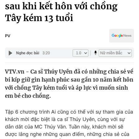
Chính trị
sau khi kết hôn với chồng
Truyền hình
Tây kém 13 tuổi
Văn hóa - Giải trí
Xã hội
Y tế
Đời sống
PV
Pháp luật
Công nghệ
Giáo dục
Nghe đọc bài
3:20
Y tế
VTV.vn - Ca sĩ Thúy Uyên đã có những chia sẻ về
Thế giới
bí kíp giữ gìn hạnh phúc sau gần 10 năm kết hôn
Tin tức
với chồng Tây kém tuổi và áp lực vì muốn sinh
Kinh tế
em bé cho chồng.
Thế giới đó đây
Tài chính
Dữ liệu và đời sống
Câu chuyện quốc tế
Tập 6 chương trình Ai cũng có thể với sự tham gia của
Thị trường
khách mời đặc biệt là ca sĩ Thúy Uyên, cùng với sự
dẫn dắt của MC Thúy Vân. Tuần này, khách mời sẽ
Truyền hình
Góc doanh nghiệp
được lắng nghe những quan điểm, những chia sẻ của