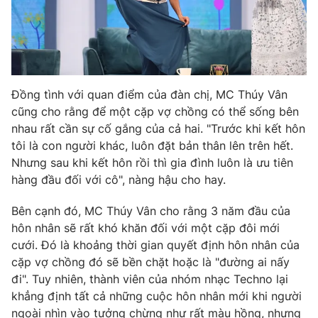
Photo
Infographic
Video
Shorts video
Đồng tình với quan điểm của đàn chị, MC Thúy Vân
VTV Money
VTV Thể thao
cũng cho rằng để một cặp vợ chồng có thể sống bên
nhau rất cần sự cố gắng của cả hai. "Trước khi kết hôn
tôi là con người khác, luôn đặt bản thân lên trên hết.
VTV Sức khoẻ
Bất động sản
Nhưng sau khi kết hôn rồi thì gia đình luôn là ưu tiên
hàng đầu đối với cô", nàng hậu cho hay.
Thị trường 24h
Tấm lòng Việt
Bên cạnh đó, MC Thúy Vân cho rằng 3 năm đầu của
hôn nhân sẽ rất khó khăn đối với một cặp đôi mới
VTV4
Vươn mình bằng AI
cưới. Đó là khoảng thời gian quyết định hôn nhân của
cặp vợ chồng đó sẽ bền chặt hoặc là "đường ai nấy
VTV9
VTV8
đi". Tuy nhiên, thành viên của nhóm nhạc Techno lại
khẳng định tất cả những cuộc hôn nhân mới khi người
Liên hệ tòa soạn
English
ngoài nhìn vào tưởng chừng như rất màu hồng, nhưng