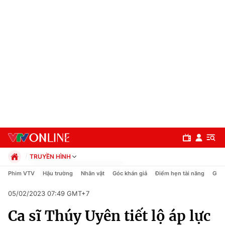
TRUYỀN HÌNH
Chính trị
Phim VTV
Hậu trường
Nhân vật
Góc khán giả
Điểm hẹn tài năng
Giải
Xã hội
05/02/2023 07:49 GMT+7
Pháp luật
Chuyên mục
Kinh tế
Ca sĩ Thúy Uyên tiết lộ áp lực
Thể thao