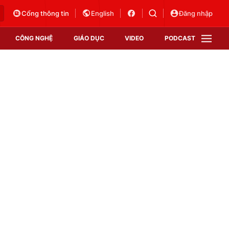
Cổng thông tin
English
Đăng nhập
CÔNG NGHỆ
GIÁO DỤC
VIDEO
PODCAST
VTV Money
VTV Thể thao
VTV Sức khoẻ
Bất động sản
Thị trường 24h
Tấm lòng Việt
Vươn mình bằng AI
VTV4
VTV8
VTV9
Lịch phát sóng
Giao lưu trực tuyến
Sự kiện