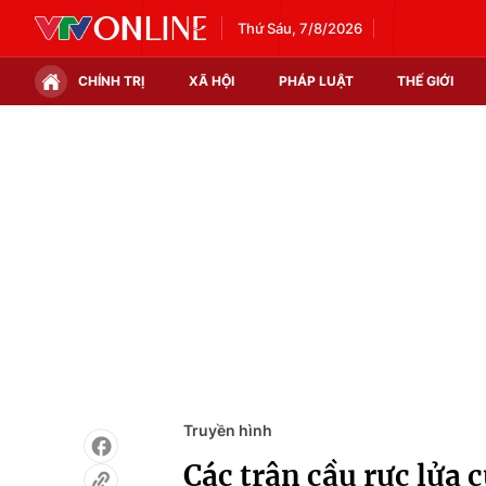
Thứ Sáu, 7/8/2026
CHÍNH TRỊ
XÃ HỘI
PHÁP LUẬT
THẾ GIỚI
Chính trị
Xã hội
Thế giới
Kinh tế
Tin tức
Tài chính
Thế giới đó đây
Thị trường
Câu chuyện quốc tế
Góc doanh nghiệp
Dữ liệu và đời sống
Truyền hình
Các trận cầu rực lửa 