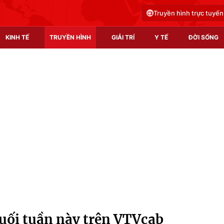
Truyền hình trực tuyến
KINH TẾ
TRUYỀN HÌNH
GIẢI TRÍ
Y TẾ
ĐỜI SỐNG
Pháp luật
Y tế
Truyền hình
Multimedia
Phim VTV
Video
Hậu trường
Shorts video
Nhân vật
Podcast
Khán giả
EMagazine
Giải sao mai
Photo
cuối tuần này trên VTVcab
Infographic