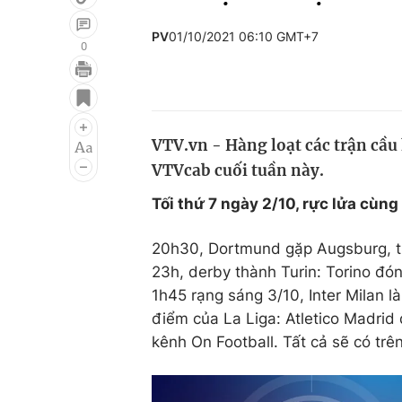
PV
01/10/2021 06:10 GMT+7
0
Giải trí
Đời sống
Điện ảnh
Du lịch
VTV.vn - Hàng loạt các trận cầu
Âm nhạc
Làm đẹp
VTVcab cuối tuần này.
Sao
Chất lượng cuộc sốn
Tối thứ 7 ngày 2/10, rực lửa cùn
20h30, Dortmund gặp Augsburg, t
23h, derby thành Turin: Torino đón
1h45 rạng sáng 3/10, Inter Milan 
điểm của La Liga: Atletico Madrid 
kênh On Football. Tất cả sẽ có t