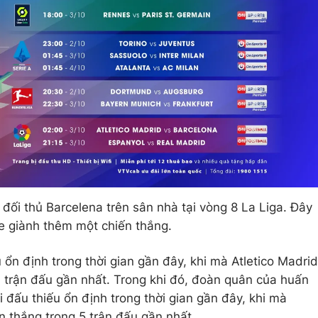
 đối thủ Barcelena trên sân nhà tại vòng 8 La Liga. Đây
ne giành thêm một chiến thắng.
ổn định trong thời gian gần đây, khi mà Atletico Madrid
 trận đấu gần nhất. Trong khi đó, đoàn quân của huấn
 đấu thiếu ổn định trong thời gian gần đây, khi mà
n thắng trong 5 trận đấu gần nhất.