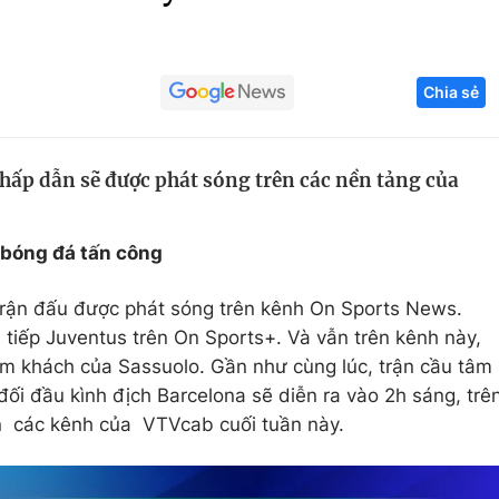
Góc ảnh
Chia sẻ
Giáo dục
Công nghệ
Tuyển sinh
Hitech Công ng
 hấp dẫn sẽ được phát sóng trên các nền tảng của
Học trực tuyến
Sản phẩm
g
Thị trường
g bóng đá tấn công
Tư vấn
rận đấu được phát sóng trên kênh On Sports News.
 tiếp Juventus trên On Sports+. Và vẫn trên kênh này,
làm khách của Sassuolo. Gần như cùng lúc, trận cầu tâm
đối đầu kình địch Barcelona sẽ diễn ra vào 2h sáng, trê
rên các kênh của VTVcab cuối tuần này.