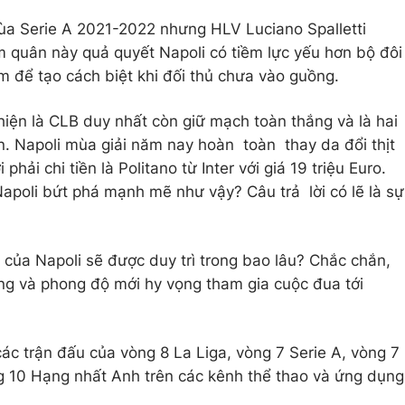
ùa Serie A 2021-2022 nhưng HLV Luciano Spalletti
 quân này quả quyết Napoli có tiềm lực yếu hơn bộ đôi
m để tạo cách biệt khi đối thủ chưa vào guồng.
hiện là CLB duy nhất còn giữ mạch toàn thắng và là hai
ớn. Napoli mùa giải năm nay hoàn toàn thay da đổi thịt
hải chi tiền là Politano từ Inter với giá 19 triệu Euro.
Napoli bứt phá mạnh mẽ như vậy? Câu trả lời có lẽ là sự
ơi của Napoli sẽ được duy trì trong bao lâu? Chắc chắn,
ung và phong độ mới hy vọng tham gia cuộc đua tới
các trận đấu của vòng 8 La Liga, vòng 7 Serie A, vòng 7
g 10 Hạng nhất Anh trên các kênh thể thao và ứng dụng