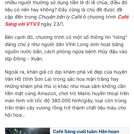
Phim VTV
nhiều người thường sử dụng tiền lẻ đi lễ chùa, điều đó
Giải trí
liệu có nên hay không? Đây cũng là chủ đề được đề
Hậu trường
cập đến trong
Chuyện bên ly Café
ở chương trình
Café
Điện ảnh
Đời sống
Sáng với VTV3
ngày 23/1.
Nhân vật
Âm nhạc
Du lịch
Bên cạnh đó, chương trình có một số thông tin "nóng"
Khán giả
Giáo dục
Sao
đáng chú ý như người dân Vĩnh Long sinh hoạt bằng
Làm đẹp
Giải sao mai
nguồn nước bẩn, cách phòng ngừa bệnh thủy đậu vào
Tuyển sinh
Công nghệ
dịp Đông - Xuân.
Chất lượng cuộc sống
Học trực tuyến
Hitech Công nghệ tương lai
Ngoài ra, khán giả có dịp khám phá vẻ đẹp của huyện
Giao lưu trực tuyến
Vân Hồ (tỉnh Sơn La) trong sắc hoa mận trắng hay
Sản phẩm
những khám phá thú vị khác như mua sắm không cần
Lịch phát sóng
tiền mặt cùng Amazon, chơi trò Mario huyền thoại trên
Thị trường
màn hình với tốc độ 380.000 hình/giây, loại côn trùng
Tư vấn
trên thân cây xương rồng trở thành chất liệu màu cho
hội họa...
Chuyên mục khác
Emagazine
Podcast
Café Sáng cuối tuần: Hân hoan