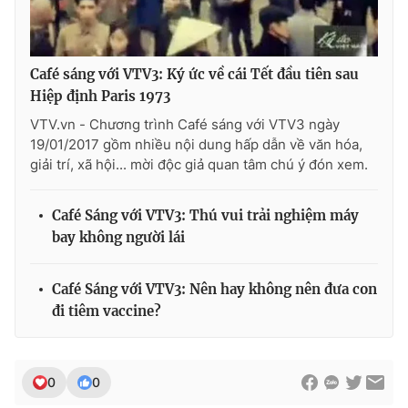
Café sáng với VTV3: Ký ức về cái Tết đầu tiên sau
THỜI BÁO VTV
Hiệp định Paris 1973
VTV.vn - Chương trình Café sáng với VTV3 ngày
19/01/2017 gồm nhiều nội dung hấp dẫn về văn hóa,
giải trí, xã hội... mời độc giả quan tâm chú ý đón xem.
Theo dõi báo trên
Café Sáng với VTV3: Thú vui trải nghiệm máy
Cơ quan chủ quản:
Đài Truyền hình Việt Nam
bay không người lái
Cơ quan báo chí:
Thời báo VTV
Giấy phép hoạt động báo in và báo điện tử số 483/GP-BTTTT
Café Sáng với VTV3: Nên hay không nên đưa con
cấp ngày 29/12/2023
đi tiêm vaccine?
Tổng Biên tập:
Vũ Thanh Thủy
Phó Tổng Biên tập:
Nguyễn Thị Mỹ Hạnh, Phạm Quốc Thắng,
Nguyễn Trọng Ninh
0
0
Tổng đài VTV:
024.38 355 931 - 024.38 355 932