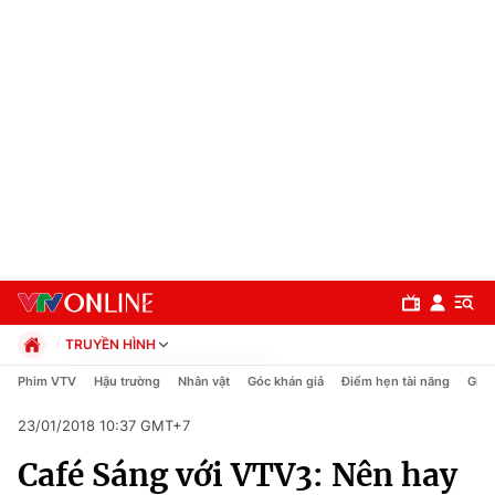
TRUYỀN HÌNH
Chính trị
Phim VTV
Hậu trường
Nhân vật
Góc khán giả
Điểm hẹn tài năng
Giải
Xã hội
23/01/2018 10:37 GMT+7
Pháp luật
Chuyên mục
Kinh tế
Café Sáng với VTV3: Nên hay
Thể thao