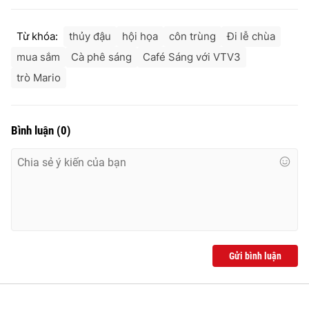
Ðiện thoại Thời báo VTV:
024.66 897 897
Email:
toasoan@vtv.vn
Từ khóa:
thủy đậu
hội họa
côn trùng
Đi lễ chùa
Liên hệ quảng cáo:
024-7300.7108
mua sắm
Cà phê sáng
Café Sáng với VTV3
trò Mario
Bình luận
(
0
)
® Cấm sao chép dưới mọi hình thức nếu không có sự chấp
thuận bằng văn bản. Ghi rõ nguồn VTV.vn khi phát hành lại
Gửi bình luận
thông tin từ website này.