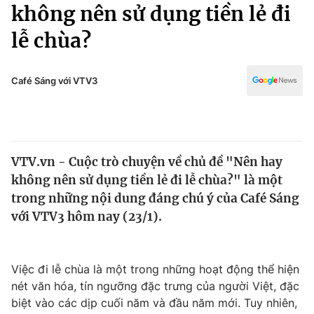
Chính trị
không nên sử dụng tiền lẻ đi
Truyền hình
lễ chùa?
Văn hóa - Giải trí
Xã hội
Y tế
Đời sống
Café Sáng với VTV3
Pháp luật
Công nghệ
Giáo dục
Y tế
VTV.vn - Cuộc trò chuyện về chủ đề "Nên hay
Thế giới
không nên sử dụng tiền lẻ đi lễ chùa?" là một
Tin tức
trong những nội dung đáng chú ý của Café Sáng
Kinh tế
với VTV3 hôm nay (23/1).
Thế giới đó đây
Tài chính
Dữ liệu và đời sống
Câu chuyện quốc tế
Thị trường
Việc đi lễ chùa là một trong những hoạt động thể hiện
nét văn hóa, tín ngưỡng đặc trưng của người Việt, đặc
Truyền hình
Góc doanh nghiệp
biệt vào các dịp cuối năm và đầu năm mới. Tuy nhiên,