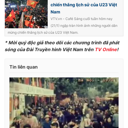
chiến thắng lịch sử của U23 Việt
Photo
Infographic
Nam
VTV.vn - Café Sáng cuối tuần hôm nay
Video
Shorts video
(21/1) ngập tràn hình ảnh những người dân
mừng chiến thắng lịch sử của U23 Việt Nam.
VTV Money
VTV Thể thao
* Mời quý độc giả theo dõi các chương trình đã phát
sóng của Đài Truyền hình Việt Nam trên
TV Online
!
VTV Sức khoẻ
Bất động sản
Tin liên quan
Thị trường 24h
Tấm lòng Việt
VTV4
Vươn mình bằng AI
VTV9
VTV8
Liên hệ tòa soạn
English