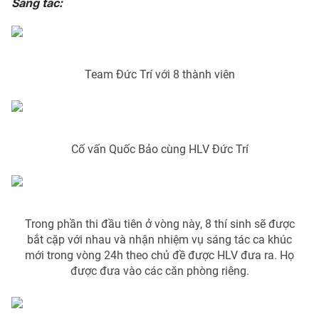
Sáng tác:
Photo
Infographic
Video
Shorts video
Team Đức Trí với 8 thành viên
VTV Money
VTV Thể thao
VTV Sức khoẻ
Bất động sản
Cố vấn Quốc Bảo cùng HLV Đức Trí
Thị trường 24h
Tấm lòng Việt
Trong phần thi đầu tiên ở vòng này, 8 thí sinh sẽ được
VTV4
Vươn mình bằng AI
bắt cặp với nhau và nhận nhiệm vụ sáng tác ca khúc
mới trong vòng 24h theo chủ đề được HLV đưa ra. Họ
VTV9
VTV8
được đưa vào các căn phòng riêng.
Liên hệ tòa soạn
English