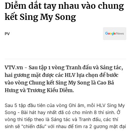
Chính trị
Diễm dắt tay nhau vào chung
Truyền hình
kết Sing My Song
Văn hóa - Giải trí
Xã hội
Y tế
Đời sống
PV
Pháp luật
Công nghệ
Giáo dục
Y tế
VTV.vn - Sau tập 1 vòng Tranh đấu và Sáng tác,
Thế giới
hai gương mặt được các HLV lựa chọn để bước
Tin tức
vào vòng Chung kết Sing My Song là Cao Bá
Kinh tế
Hưng và Trương Kiều Diễm.
Thế giới đó đây
Tài chính
Dữ liệu và đời sống
Câu chuyện quốc tế
Sau 5 tập đầu tiên của vòng Ghi âm, mỗi HLV Sing My
Thị trường
Song - Bài hát hay nhất đã có cho mình 8 thí sinh. Ở
vòng thi tiếp theo là Sáng tác và Tranh đấu, các thí
Truyền hình
Góc doanh nghiệp
sinh sẽ "chiến đấu" với nhau để tìm ra 2 gương mặt đại