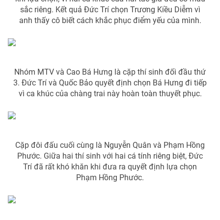
Email:
toasoan@vtv.vn
sắc riêng. Kết quả Đức Trí chọn Trương Kiều Diễm vì
Liên hệ quảng cáo:
024-7300.7108
anh thấy cô biết cách khắc phục điểm yếu của mình.
Nhóm MTV và Cao Bá Hưng là cặp thí sinh đối đầu thứ
3. Đức Trí và Quốc Bảo quyết định chọn Bá Hưng đi tiếp
vì ca khúc của chàng trai này hoàn toàn thuyết phục.
Cặp đôi đấu cuối cùng là Nguyễn Quân và Phạm Hồng
® Cấm sao chép dưới mọi hình thức nếu không có sự chấp
Phước. Giữa hai thí sinh với hai cá tính riêng biệt, Đức
thuận bằng văn bản. Ghi rõ nguồn VTV.vn khi phát hành lại
Trí đã rất khó khăn khi đưa ra quyết định lựa chọn
thông tin từ website này.
Phạm Hồng Phước.