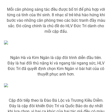
Mỗi căn phòng sáng tác đều được bố trí để phù hợp với
từng cá tính của thí sinh. 8 nhạc sĩ trẻ khá hào hứng khi
bước vào những căn phòng treo các bức tranh đầy màu
THỜI BÁO VTV
sắc. Đó cũng chính là chủ đề do HLV Đức Trí dành cho
mỗi cặp đấu.
Theo dõi báo trên
Cơ quan chủ quản:
Đài Truyền hình Việt Nam
Ngân Hà và Kim Ngân là cặp đôi trình diễn đầu tiên.
Cơ quan báo chí:
Thời báo VTV
Đây là hai đối thủ nặng kí và ngang tài ngang sức, HLV
Giấy phép hoạt động báo in và báo điện tử số 483/GP-BTTTT
Đức Trí đã quyết định chọn Kim Ngân vì bài hát của cô
cấp ngày 29/12/2023
thuyết phục anh hơn.
Tổng Biên tập:
Vũ Thanh Thủy
Phó Tổng Biên tập:
Nguyễn Thị Mỹ Hạnh, Phạm Quốc Thắng,
Nguyễn Trọng Ninh
Tổng đài VTV:
024.38 355 931 - 024.38 355 932
Cặp đôi tiếp theo là Đào Bá Lộc và Trương Kiều Diễm.
Ðiện thoại Thời báo VTV:
024.66 897 897
Đây là cặp đôi khiến Đức Trí và Quốc Bảo do dự nhất
khi lựa chọn, vì hai ca khúc của hai tác giả đều có màu