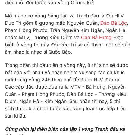
Phim VTV
diện mỗi đội bước vào vòng Chung kết.
Giải trí
Hậu trường
Mở màn cho vòng Sáng tác và Tranh đấu là đội HLV
Điện ảnh
Đức Trí gồm 8 gương mặt: Nguyễn Quân,
Đào Bá Lộc
,
Đời sống
Nhân vật
Phạm Hồng Phước, Trần Nguyễn Kim Ngân, Ngân Hà,
Âm nhạc
Du lịch
nhóm MTV, Trương Kiều Diễm và
Cao Bá Hưng
. Đặc
Khán giả
Giáo dục
Sao
biệt, ở vòng thi này đội Đức Trí sẽ có thêm một cố vấn
Làm đẹp
Giải sao mai
âm nhạc là nhạc sĩ Quốc Bảo.
Tuyển sinh
Công nghệ
Chất lượng cuộc sống
Trong phần thi đầu tiên ở vòng này, 8 thí sinh sẽ được
Học trực tuyến
Hitech Công nghệ tương lai
bắt cặp với nhau và nhận nhiệm vụ sáng tác ca khúc
Giao lưu trực tuyến
mới trong vòng 24h theo chủ đề được HLV đưa ra.
Sản phẩm
Các cặp đấu được đưa ra là MTV - Bá Hưng, Nguyễn
Lịch phát sóng
Quân - Phạm Hồng Phước, Đào Bá Lộc - Trương Kiều
Thị trường
Diễm, Ngân Hà - Kim Ngân. Sau phần thi này, 5 thí
Tư vấn
sinh được lựa chọn bước vào vòng loại trực tiếp trên
sân khấu.
Chuyên mục khác
Emagazine
Podcast
Cùng nhìn lại diễn biến của tập 1 vòng Tranh đấu và