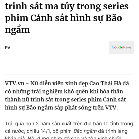
Chính trị
trinh sát ma túy trong series
Truyền hình
phim Cảnh sát hình sự Bão
Văn hóa - Giải trí
Xã hội
Y tế
ngầm
Đời sống
Pháp luật
Công nghệ
Giáo dục
PV
Y tế
Thế giới
VTV.vn - Nữ diễn viên xinh đẹp Cao Thái Hà đã
Tin tức
có những trải nghiệm khó quên khi hóa thân
Kinh tế
Thế giới đó đây
thành nữ trinh sát trong series phim Cảnh sát
Tài chính
hình sự Bão ngầm sắp phát sóng trên VTV.
Dữ liệu và đời sống
Câu chuyện quốc tế
Thị trường
Trải qua hơn 2 năm sản xuất trên địa bàn 10 tỉnh trong
Truyền hình
Góc doanh nghiệp
cả nước, chiều 14/1, bộ phim
Bão ngầm
đã trình làng
khán giả. Nội dung phim đề cao và tôn vinh chiến