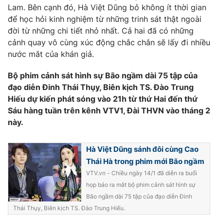
Ðiện thoại Thời báo VTV:
024.66 897 897
Lam. Bên cạnh đó, Hà Việt Dũng bỏ không ít thời gian
để học hỏi kinh nghiệm từ những trinh sát thật ngoài
Email:
toasoan@vtv.vn
đời từ những chi tiết nhỏ nhất. Cả hai đã có những
Liên hệ quảng cáo:
024-7300.7108
cảnh quay vô cùng xúc động chắc chắn sẽ lấy đi nhiều
nước mắt của khán giả.
Bộ phim cảnh sát hình sự Bão ngầm dài 75 tập của
đạo diễn Đinh Thái Thụy, Biên kịch TS. Đào Trung
Hiếu dự kiến phát sóng vào 21h từ thứ Hai đến thứ
Sáu hàng tuần trên kênh VTV1, Đài THVN vào tháng 2
này.
Hà Việt Dũng sánh đôi cùng Cao
Thái Hà trong phim mới Bão ngầm
® Cấm sao chép dưới mọi hình thức nếu không có sự chấp
VTV.vn - Chiều ngày 14/1 đã diễn ra buổi
thuận bằng văn bản. Ghi rõ nguồn VTV.vn khi phát hành lại
họp báo ra mắt bộ phim cảnh sát hình sự
thông tin từ website này.
Bão ngầm dài 75 tập của đạo diễn Đinh
Thái Thụy, Biên kịch TS. Đào Trung Hiếu.