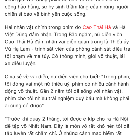
Phim VTV
Giải trí
công hào hùng, sự hy sinh thầm lặng của những người
Hậu trường
chiến sĩ bảo vệ bình yên cuộc sống.
Điện ảnh
Đời sống
Nhân vật
Hai nhân vật chính trong phim do
Cao Thái Hà
và Hà
Âm nhạc
Việt Dũng đảm nhận. Trong Bão ngầm, nữ diễn viên
Du lịch
Khán giả
Giáo dục
Cao Thái Hà đảm nhận vai diễn quan trọng là Thiếu úy
Sao
Làm đẹp
Vũ Hạ Lam - trinh sát viên của phòng cảnh sát điều tra
Giải sao mai
Tuyển sinh
tội phạm về ma túy. Cô thông minh, giỏi võ thuật, lái
Công nghệ
Chất lượng cuộc sống
xe điêu luyện.
Học trực tuyến
Hitech Công nghệ tương lai
Giao lưu trực tuyến
Chia sẻ về vai diễn, nữ diễn viên cho biết: "Trong phim,
Sản phẩm
tôi đóng vai một nữ thiếu uý, phim có nhiều cảnh hành
động võ thuật. Gần 2 năm tôi đã sống với nhân vật,
Lịch phát sóng
Thị trường
phim cho tôi nhiều trải nghiệm quý báu mà không phải
ai cũng có được".
Tư vấn
Chuyên mục khác
"Trước khi quay 2 tháng, tôi được ê-kíp cho ra Hà Nội
để tập võ Nhất Nam. Đây là môn võ rất khó nên tôi đã
Emagazine
Podcast
tập luyện rất chăm chỉ. Ở những cảnh mạo hiểm rất