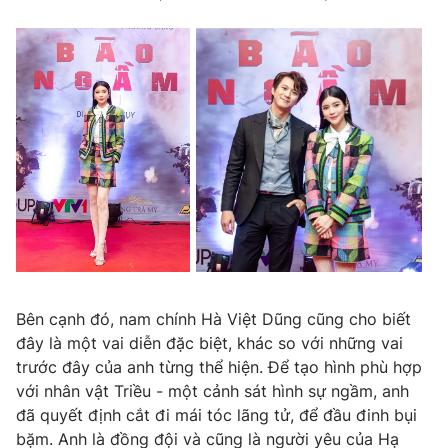
THỜI BÁO VTV
Theo dõi báo trên
Cơ quan chủ quản:
Đài Truyền hình Việt Nam
Cơ quan báo chí:
Thời báo VTV
Giấy phép hoạt động báo in và báo điện tử số 483/GP-BTTTT
Bên cạnh đó, nam chính Hà Việt Dũng cũng cho biết
cấp ngày 29/12/2023
đây là một vai diễn đặc biệt, khác so với những vai
Tổng Biên tập:
Vũ Thanh Thủy
trước đây của anh từng thể hiện. Để tạo hình phù hợp
Phó Tổng Biên tập:
Nguyễn Thị Mỹ Hạnh, Phạm Quốc Thắng,
với nhân vật Triều - một cảnh sát hình sự ngầm, anh
Nguyễn Trọng Ninh
đã quyết định cắt đi mái tóc lãng tử, để đầu đinh bụi
Tổng đài VTV:
024.38 355 931 - 024.38 355 932
bặm. Anh là đồng đội và cũng là người yêu của Hạ