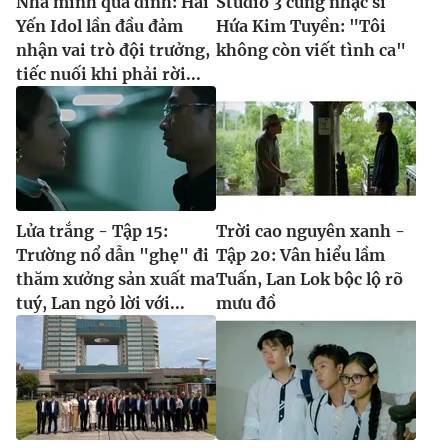
Nhà mình quá đỉnh: Hải
Studio 3 cùng nhạc sĩ
Yến Idol lần đầu đảm
Hứa Kim Tuyền: "Tôi
nhận vai trò đội trưởng,
không còn viết tình ca"
tiếc nuối khi phải rời...
Lửa trắng - Tập 15:
Trời cao nguyên xanh -
Trường nổ dẫn "ghẹ" đi
Tập 20: Vân hiểu lầm
thăm xưởng sản xuất ma
Tuấn, Lan Lok bộc lộ rõ
tuý, Lan ngỏ lời với...
mưu đồ