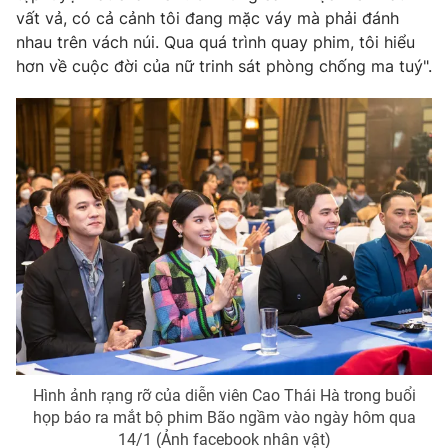
vất vả, có cả cảnh tôi đang mặc váy mà phải đánh
Photo
Infographic
nhau trên vách núi. Qua quá trình quay phim, tôi hiểu
hơn về cuộc đời của nữ trinh sát phòng chống ma tuý".
Video
Shorts video
VTV Money
VTV Thể thao
VTV Sức khoẻ
Bất động sản
Thị trường 24h
Tấm lòng Việt
VTV4
Vươn mình bằng AI
VTV9
VTV8
Hình ảnh rạng rỡ của diễn viên Cao Thái Hà trong buổi
họp báo ra mắt bộ phim Bão ngầm vào ngày hôm qua
Liên hệ tòa soạn
English
14/1 (Ảnh facebook nhân vật)