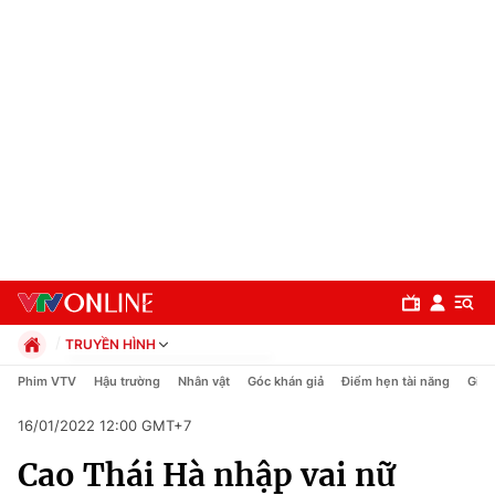
TRUYỀN HÌNH
Chính trị
Phim VTV
Hậu trường
Nhân vật
Góc khán giả
Điểm hẹn tài năng
Giải
Xã hội
16/01/2022 12:00 GMT+7
Pháp luật
Chuyên mục
Kinh tế
Cao Thái Hà nhập vai nữ
Thể thao