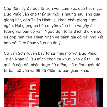
Photo
Infographic
Cặp đôi này đã bộc lộ trọn vẹn cảm xúc qua tiết mục.
Đức Phúc vẫn cho thấy sự mới lạ nhưng sâu lắng qua
giọng hát, còn Thiện Nhân lại khoe chất giọng ngọt
Video
Shorts video
ngào. Hai giọng ca hòa quyện vào nhau và gây ấn
tượng với ban cố vấn. Ngọc Sơn tỏ ra thích thú khi có
VTV Money
VTV Thể thao
sự góp mặt của Thiện Nhân và đánh giá cô gái nhỏ kết
hợp với Đức Phúc vô cùng ăn ý.
VTV Sức khoẻ
Bất động sản
Cố vấn Sơn Tuyền bày tỏ sự mến mộ với Đức Phúc,
Thiện Nhân vì liều mình chọn ca khúc khó để thi. Kết
Thị trường 24h
Tấm lòng Việt
quả là cặp đôi nhận được 20 điểm, số điểm tuyệt đối
từ ban cố vấn và 99.25 điểm từ ban giám khảo.
VTV4
Vươn mình bằng AI
VTV9
VTV8
Liên hệ tòa soạn
English