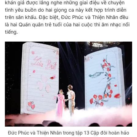
Phim VTV
khán giả được lắng nghe những giai điệu về chuyện
Giải trí
tình yêu buồn do hai giọng ca này kết hợp trình diễn
Hậu trường
trên sân khấu. Đặc biệt, Đức Phúc và Thiện Nhân đều
Điện ảnh
Đời sống
là hai Quán quân trẻ tuổi của hai cuộc thi âm nhạc nổi
Nhân vật
Âm nhạc
tiếng.
Du lịch
Khán giả
Giáo dục
Sao
Làm đẹp
Giải sao mai
Tuyển sinh
Công nghệ
Chất lượng cuộc sống
Học trực tuyến
Hitech Công nghệ tương lai
Giao lưu trực tuyến
Sản phẩm
Lịch phát sóng
Thị trường
Tư vấn
Chuyên mục khác
Emagazine
Podcast
Đức Phúc và Thiện Nhân trong tập 13 Cặp đôi hoàn hảo