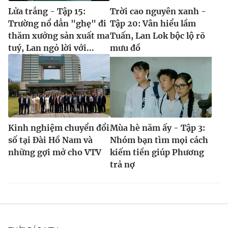
Lửa trắng - Tập 15:
Trời cao nguyên xanh -
Trường nổ dẫn "ghẹ" đi
Tập 20: Vân hiểu lầm
thăm xưởng sản xuất ma
Tuấn, Lan Lok bộc lộ rõ
tuý, Lan ngỏ lời với...
mưu đồ
Kinh nghiệm chuyển đổi
Mùa hè năm ấy - Tập 3:
số tại Đài Hồ Nam và
Nhóm bạn tìm mọi cách
những gợi mở cho VTV
kiếm tiền giúp Phương
trả nợ