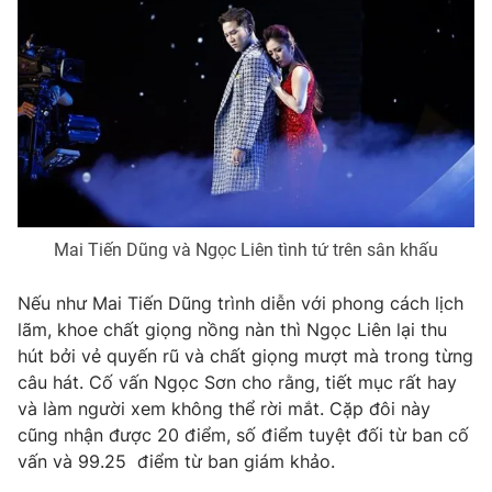
Ðiện thoại Thời báo VTV:
024.66 897 897
Email:
toasoan@vtv.vn
Liên hệ quảng cáo:
024-7300.7108
Mai Tiến Dũng và Ngọc Liên tình tứ trên sân khấu
Nếu như Mai Tiến Dũng trình diễn với phong cách lịch
lãm, khoe chất giọng nồng nàn thì Ngọc Liên lại thu
hút bởi vẻ quyến rũ và chất giọng mượt mà trong từng
câu hát. Cố vấn Ngọc Sơn cho rằng, tiết mục rất hay
® Cấm sao chép dưới mọi hình thức nếu không có sự chấp
thuận bằng văn bản. Ghi rõ nguồn VTV.vn khi phát hành lại
và làm người xem không thể rời mắt. Cặp đôi này
thông tin từ website này.
cũng nhận được 20 điểm, số điểm tuyệt đối từ ban cố
vấn và 99.25 điểm từ ban giám khảo.