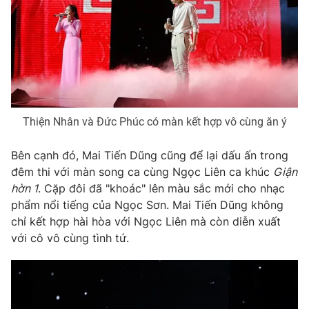
THỜI BÁO VTV
Thiện Nhân và Đức Phúc có màn kết hợp vô cùng ăn ý
Theo dõi báo trên
Bên cạnh đó, Mai Tiến Dũng cũng để lại dấu ấn trong
đêm thi với màn song ca cùng Ngọc Liên ca khúc
Giận
Cơ quan chủ quản:
Đài Truyền hình Việt Nam
hờn 1
. Cặp đôi đã "khoác" lên màu sắc mới cho nhạc
Cơ quan báo chí:
Thời báo VTV
phẩm nổi tiếng của Ngọc Sơn. Mai Tiến Dũng không
Giấy phép hoạt động báo in và báo điện tử số 483/GP-BTTTT
chỉ kết hợp hài hòa với Ngọc Liên mà còn diễn xuất
cấp ngày 29/12/2023
với cô vô cùng tình tứ.
Tổng Biên tập:
Vũ Thanh Thủy
Phó Tổng Biên tập:
Nguyễn Thị Mỹ Hạnh, Phạm Quốc Thắng,
Nguyễn Trọng Ninh
Tổng đài VTV:
024.38 355 931 - 024.38 355 932