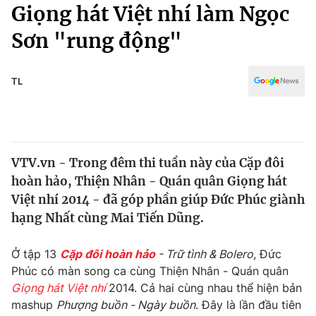
Chính trị
Giọng hát Việt nhí làm Ngọc
Truyền hình
Sơn "rung động"
Văn hóa - Giải trí
Xã hội
Y tế
Đời sống
TL
Pháp luật
Công nghệ
Giáo dục
Y tế
VTV.vn - Trong đêm thi tuần này của Cặp đôi
Thế giới
hoàn hảo, Thiện Nhân - Quán quân Giọng hát
Tin tức
Việt nhí 2014 - đã góp phần giúp Đức Phúc giành
Kinh tế
hạng Nhất cùng Mai Tiến Dũng.
Thế giới đó đây
Tài chính
Dữ liệu và đời sống
Câu chuyện quốc tế
Ở tập 13
Cặp đôi hoàn hảo
- Trữ tình & Bolero
, Đức
Thị trường
Phúc có màn song ca cùng Thiện Nhân - Quán quân
Giọng hát Việt nhí
2014. Cả hai cùng nhau thể hiện bản
Truyền hình
Góc doanh nghiệp
mashup
Phượng buồn - Ngày buồn
. Đây là lần đầu tiên