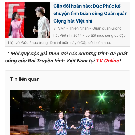
Cặp đôi hoàn hảo: Đức Phúc kể
chuyện tình buồn cùng Quán quân
Giọng hát Việt nhí
VTV.vn - Thiện Nhân - Quán quân Giọng
hát Việt nhí 2014 - có tiết mục song ca đặc
biệt với Đức Phúc trong đêm thi tuần này ở Cặp đôi hoàn hảo.
* Mời quý độc giả theo dõi các chương trình đã phát
sóng của Đài Truyền hình Việt Nam tại
TV Online
!
Tin liên quan