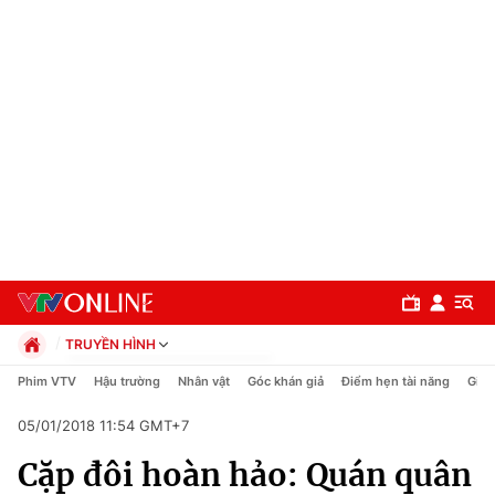
TRUYỀN HÌNH
Chính trị
Phim VTV
Hậu trường
Nhân vật
Góc khán giả
Điểm hẹn tài năng
Giải
Xã hội
05/01/2018 11:54 GMT+7
Pháp luật
Chuyên mục
Kinh tế
Cặp đôi hoàn hảo: Quán quân
Thể thao