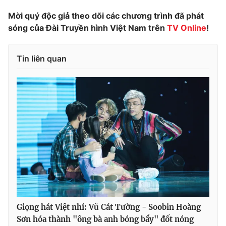
Mời quý độc giả theo dõi các chương trình đã phát
sóng của Đài Truyền hình Việt Nam trên
TV Online
!
THỜI BÁO VTV
Tin liên quan
Theo dõi báo trên
Cơ quan chủ quản:
Đài Truyền hình Việt Nam
Cơ quan báo chí:
Thời báo VTV
Giấy phép hoạt động báo in và báo điện tử số 483/GP-BTTTT
cấp ngày 29/12/2023
Tổng Biên tập:
Vũ Thanh Thủy
Phó Tổng Biên tập:
Nguyễn Thị Mỹ Hạnh, Phạm Quốc Thắng,
Nguyễn Trọng Ninh
Giọng hát Việt nhí: Vũ Cát Tường - Soobin Hoàng
Tổng đài VTV:
024.38 355 931 - 024.38 355 932
Sơn hóa thành "ông bà anh bóng bẩy" đốt nóng