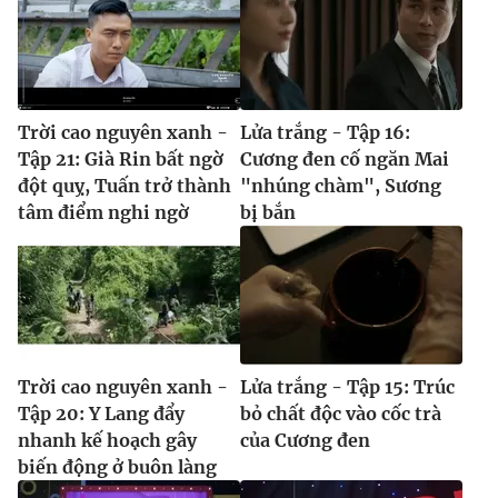
Trời cao nguyên xanh -
Lửa trắng - Tập 16:
Tập 21: Già Rin bất ngờ
Cương đen cố ngăn Mai
đột quỵ, Tuấn trở thành
"nhúng chàm", Sương
tâm điểm nghi ngờ
bị bắn
Trời cao nguyên xanh -
Lửa trắng - Tập 15: Trúc
Tập 20: Y Lang đẩy
bỏ chất độc vào cốc trà
nhanh kế hoạch gây
của Cương đen
biến động ở buôn làng