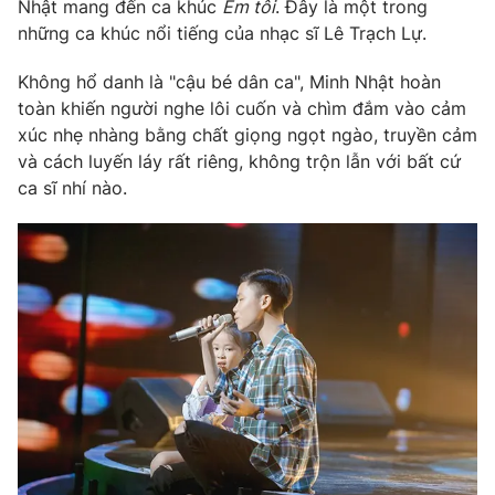
Phim VTV
Nhật mang đến ca khúc
Em tôi
. Đây là một trong
Giải trí
những ca khúc nổi tiếng của nhạc sĩ Lê Trạch Lự.
Hậu trường
Điện ảnh
Không hổ danh là "cậu bé dân ca", Minh Nhật hoàn
Đời sống
Nhân vật
toàn khiến người nghe lôi cuốn và chìm đắm vào cảm
Âm nhạc
Du lịch
xúc nhẹ nhàng bằng chất giọng ngọt ngào, truyền cảm
Khán giả
Giáo dục
Sao
và cách luyến láy rất riêng, không trộn lẫn với bất cứ
Làm đẹp
Giải sao mai
ca sĩ nhí nào.
Tuyển sinh
Công nghệ
Chất lượng cuộc sống
Học trực tuyến
Hitech Công nghệ tương lai
Giao lưu trực tuyến
Sản phẩm
Lịch phát sóng
Thị trường
Tư vấn
Chuyên mục khác
Emagazine
Podcast