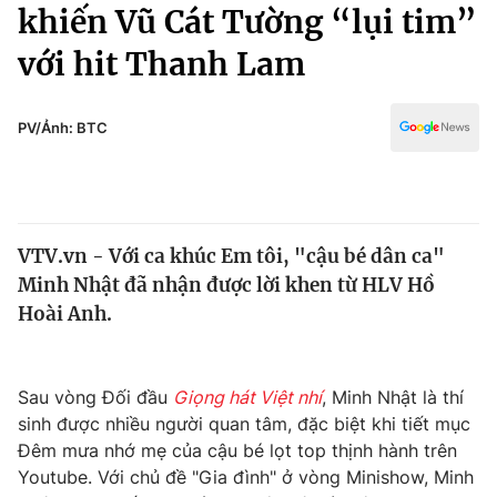
Chính trị
khiến Vũ Cát Tường “lụi tim”
Truyền hình
với hit Thanh Lam
Văn hóa - Giải trí
Xã hội
Y tế
Đời sống
PV/Ảnh: BTC
Pháp luật
Công nghệ
Giáo dục
Y tế
VTV.vn - Với ca khúc Em tôi, "cậu bé dân ca"
Thế giới
Minh Nhật đã nhận được lời khen từ HLV Hồ
Tin tức
Hoài Anh.
Kinh tế
Thế giới đó đây
Tài chính
Dữ liệu và đời sống
Sau vòng Đối đầu
Giọng hát Việt nhí
, Minh Nhật là thí
Câu chuyện quốc tế
Thị trường
sinh được nhiều người quan tâm, đặc biệt khi tiết mục
Đêm mưa nhớ mẹ của cậu bé lọt top thịnh hành trên
Truyền hình
Góc doanh nghiệp
Youtube. Với chủ đề "Gia đình" ở vòng Minishow, Minh