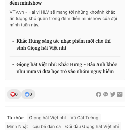
đêm minishow
Ðiện thoại Thời báo VTV:
024.66 897 897
Email:
toasoan@vtv.vn
VTV.vn - Hai vị HLV sẽ mang tới những khoảnh khắc
ấn tượng khó quên trong đêm diễn minishow của đội
Liên hệ quảng cáo:
024-7300.7108
mình tuần này.
Khắc Hưng sáng tác nhạc phẩm mới cho thí
sinh Giọng hát Việt nhí
Giọng hát Việt nhí: Khắc Hưng - Bảo Anh khóc
như mưa vì đưa học trò vào nhóm nguy hiểm
0
0
® Cấm sao chép dưới mọi hình thức nếu không có sự chấp
thuận bằng văn bản. Ghi rõ nguồn VTV.vn khi phát hành lại
thông tin từ website này.
Từ khóa:
Giọng hát Việt nhí
Vũ Cát Tường
Minh Nhật
cậu bé dân ca
Đối đầu Giọng hát Việt nhí