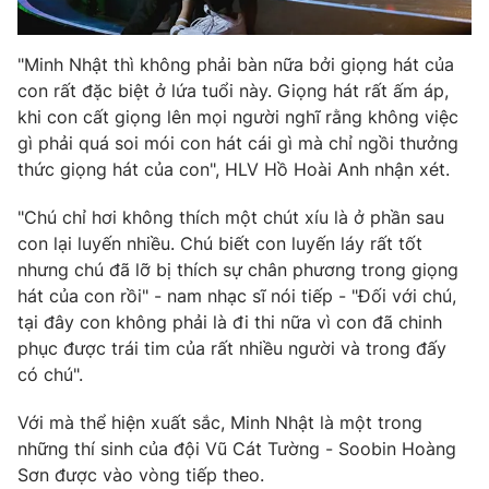
Photo
Infographic
"Minh Nhật thì không phải bàn nữa bởi giọng hát của
con rất đặc biệt ở lứa tuổi này. Giọng hát rất ấm áp,
Video
Shorts video
khi con cất giọng lên mọi người nghĩ rằng không việc
gì phải quá soi mói con hát cái gì mà chỉ ngồi thưởng
VTV Money
VTV Thể thao
thức giọng hát của con", HLV Hồ Hoài Anh nhận xét.
"Chú chỉ hơi không thích một chút xíu là ở phần sau
VTV Sức khoẻ
Bất động sản
con lại luyến nhiều. Chú biết con luyến láy rất tốt
nhưng chú đã lỡ bị thích sự chân phương trong giọng
Thị trường 24h
Tấm lòng Việt
hát của con rồi" - nam nhạc sĩ nói tiếp - "Đối với chú,
tại đây con không phải là đi thi nữa vì con đã chinh
phục được trái tim của rất nhiều người và trong đấy
VTV4
Vươn mình bằng AI
có chú".
VTV9
VTV8
Với mà thể hiện xuất sắc, Minh Nhật là một trong
những thí sinh của đội Vũ Cát Tường - Soobin Hoàng
Sơn được vào vòng tiếp theo.
Liên hệ tòa soạn
English