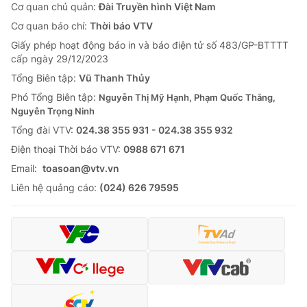
Cơ quan chủ quản:
Đài Truyền hình Việt Nam
Cơ quan báo chí:
Thời báo VTV
Giấy phép hoạt động báo in và báo điện tử số 483/GP-BTTTT
cấp ngày 29/12/2023
Tổng Biên tập:
Vũ Thanh Thủy
Phó Tổng Biên tập:
Nguyễn Thị Mỹ Hạnh, Phạm Quốc Thắng,
Nguyễn Trọng Ninh
Tổng đài VTV:
024.38 355 931 - 024.38 355 932
Ðiện thoại Thời báo VTV:
0988 671 671
Email:
toasoan@vtv.vn
Liên hệ quảng cáo:
(024) 626 79595