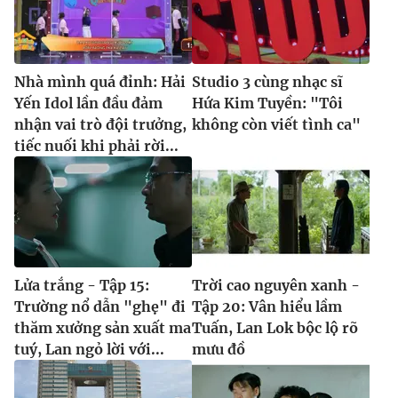
Nhà mình quá đỉnh: Hải
Studio 3 cùng nhạc sĩ
Yến Idol lần đầu đảm
Hứa Kim Tuyền: "Tôi
nhận vai trò đội trưởng,
không còn viết tình ca"
tiếc nuối khi phải rời...
Lửa trắng - Tập 15:
Trời cao nguyên xanh -
Trường nổ dẫn "ghẹ" đi
Tập 20: Vân hiểu lầm
thăm xưởng sản xuất ma
Tuấn, Lan Lok bộc lộ rõ
tuý, Lan ngỏ lời với...
mưu đồ