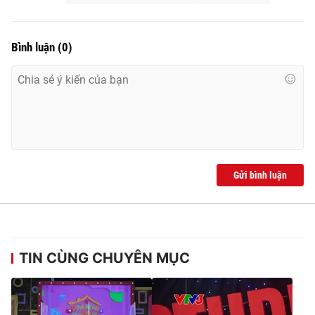
Bình luận
(
0
)
Gửi bình luận
TIN CÙNG CHUYÊN MỤC