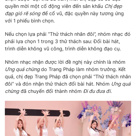
Phim VTV
quyền mời một cổ động viên đến sân khấu
Chị đẹp
Giải trí
đạp gió rẽ sóng
để cổ vũ, đặc quyền này tương ứng
Hậu trường
Điện ảnh
với 1 phiếu bình chọn.
Đời sống
Nhân vật
Âm nhạc
Nếu chọn lựa phải “Thử thách nhân đôi”, nhóm nhạc đó
Du lịch
Khán giả
phải lựa chọn 1 trong 3 thử thách sau: Đổi bài hát,
Giáo dục
Sao
trình diễn không vũ công, trình diễn không đạo cụ.
Làm đẹp
Giải sao mai
Tuyển sinh
Công nghệ
Chất lượng cuộc sống
Nhóm nhạc nhận được lời đề nghị này chính là nhóm
Học trực tuyến
Ưng quá chừng
do Trang Pháp làm nhóm trưởng. Kết
Hitech Công nghệ tương lai
quả, chị đẹp Trang Pháp đã chọn phải “Thử thách nhân
Giao lưu trực tuyến
đôi” và đón nhận thử thách đổi bài hát. Nhóm
Ưng quá
Sản phẩm
chừng
đã chuyển đổi thành nhóm
Đi đu đưa đi
.
Lịch phát sóng
Thị trường
Tư vấn
Chuyên mục khác
Emagazine
Podcast