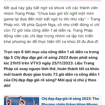
Kết quả này gây bất ngờ và shock với các thành viên
nhóm Trang Pháp. “Chưa bao giờ tôi nghĩ một mini
game lại đưa đến một bất ngờ to lớn như vậy” – Trang
THỜI BÁO VTV
Pháp nói. Về phía Quỳnh Nga, cô như chết đứng vì chỉ
còn 72 giờ nữa công diễn 1 sẽ diễn ra. Trang Pháp
động viên các chị đẹp trong nhóm và lập tức triển
khai phương án để thực hiện tốt ca khúc
Đi đu đưa đi.
Theo dõi báo trên
Trọn vẹn 6 tiết mục của công diễn 1 sẽ diễn ra trong
tập 5
Chị đẹp đạp gió rẽ sóng 2023
được phát sóng
Cơ quan chủ quản:
Đài Truyền hình Việt Nam
lúc 21h15 trên VTV3 ngày 25/11/2023. Liệu Trang
Cơ quan báo chí:
Thời báo VTV
Pháp có xoay ngược tinh thế, hoàn thành tốt ca khúc
Giấy phép hoạt động báo in và báo điện tử số 483/GP-BTTTT
mới toanh được giao trước 72 giờ diễn ra công diễn 1
cấp ngày 29/12/2023
của Chị đẹp đạp gió rẽ sóng? Mời quý vị chú ý theo
Tổng Biên tập:
Vũ Thanh Thủy
dõi!
Phó Tổng Biên tập:
Nguyễn Thị Mỹ Hạnh, Phạm Quốc Thắng,
Nguyễn Trọng Ninh
Chị đẹp đạp gió rẽ sóng 2023: Thu
Tổng đài VTV:
024.38 355 931 - 024.38 355 932
Phương chiến thắng Hồng Nhung,