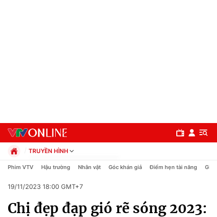
TRUYỀN HÌNH
Chính trị
Phim VTV
Hậu trường
Nhân vật
Góc khán giả
Điểm hẹn tài năng
Giải
Xã hội
19/11/2023 18:00 GMT+7
Pháp luật
Chuyên mục
Kinh tế
Chị đẹp đạp gió rẽ sóng 2023:
Thể thao