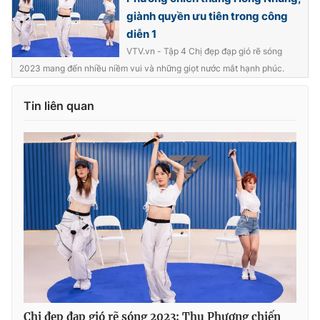
Ðiện thoại Thời báo VTV:
024.66 897 897
giành quyền ưu tiên trong công
Email:
toasoan@vtv.vn
diễn 1
Liên hệ quảng cáo:
024-7300.7108
VTV.vn - Tập 4 Chị đẹp đạp gió rẽ sóng
2023 mang đến nhiều niềm vui và những giọt nước mắt hạnh phúc.
Tin liên quan
® Cấm sao chép dưới mọi hình thức nếu không có sự chấp
thuận bằng văn bản. Ghi rõ nguồn VTV.vn khi phát hành lại
thông tin từ website này.
Chị đẹp đạp gió rẽ sóng 2023: Thu Phương chiến