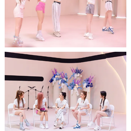
Photo
Infographic
Video
Shorts video
VTV Money
VTV Thể thao
VTV Sức khoẻ
Bất động sản
Thị trường 24h
Tấm lòng Việt
VTV4
Vươn mình bằng AI
VTV9
VTV8
Liên hệ tòa soạn
English