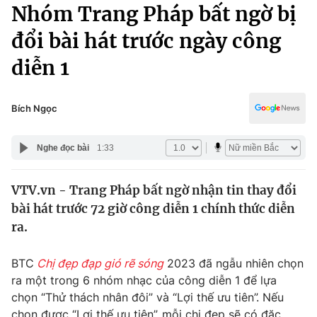
Chính trị
Nhóm Trang Pháp bất ngờ bị
Truyền hình
đổi bài hát trước ngày công
Văn hóa - Giải trí
Xã hội
Y tế
diễn 1
Đời sống
Pháp luật
Công nghệ
Giáo dục
Bích Ngọc
Y tế
Nghe đọc bài
1:33
Thế giới
VTV.vn - Trang Pháp bất ngờ nhận tin thay đổi
Tin tức
bài hát trước 72 giờ công diễn 1 chính thức diễn
Kinh tế
Thế giới đó đây
ra.
Tài chính
Dữ liệu và đời sống
Câu chuyện quốc tế
BTC
Chị đẹp đạp gió rẽ sóng
2023 đã ngẫu nhiên chọn
Thị trường
ra một trong 6 nhóm nhạc của công diễn 1 để lựa
Truyền hình
Góc doanh nghiệp
chọn “Thử thách nhân đôi” và “Lợi thế ưu tiên”. Nếu
chọn được “Lợi thế ưu tiên”, mỗi chị đẹp sẽ có đặc