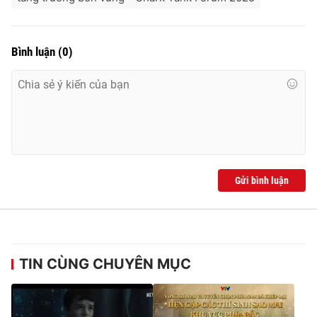
Bình luận
(
0
)
Gửi bình luận
TIN CÙNG CHUYÊN MỤC