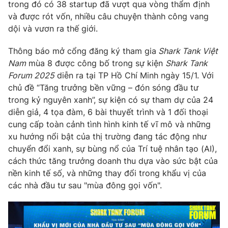
Phim VTV
trong đó có 38 startup đã vượt qua vòng thẩm định
Giải trí
và được rót vốn, nhiều câu chuyện thành công vang
Hậu trường
dội và vươn ra thế giới.
Điện ảnh
Đời sống
Nhân vật
Thông báo mở cổng đăng ký tham gia
Shark Tank Việt
Âm nhạc
Du lịch
Nam
mùa 8 được công bố trong sự kiện
Shark Tank
Khán giả
Giáo dục
Sao
Forum 2025
diễn ra tại TP Hồ Chí Minh ngày 15/1. Với
Làm đẹp
Giải sao mai
chủ đề “Tăng trưởng bền vững – đón sóng đầu tư
Tuyển sinh
Công nghệ
trong kỷ nguyên xanh”, sự kiện có sự tham dự của 24
Chất lượng cuộc sống
Học trực tuyến
diễn giả, 4 tọa đàm, 6 bài thuyết trình và 1 đối thoại
Hitech Công nghệ tương lai
cung cấp toàn cảnh tình hình kinh tế vĩ mô và những
Giao lưu trực tuyến
xu hướng nổi bật của thị trường đang tác động như
Sản phẩm
chuyển đổi xanh, sự bùng nổ của Trí tuệ nhân tạo (AI),
Lịch phát sóng
cách thức tăng trưởng doanh thu dựa vào sức bật của
Thị trường
nền kinh tế số, và những thay đổi trong khẩu vị của
Tư vấn
các nhà đầu tư sau "mùa đông gọi vốn".
Chuyên mục khác
Emagazine
Podcast