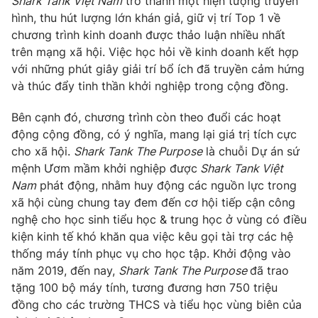
Shark Tank Việt Nam
trở thành một hiện tượng truyền
hình, thu hút lượng lớn khán giả, giữ vị trí Top 1 về
chương trình kinh doanh được thảo luận nhiều nhất
trên mạng xã hội. Việc học hỏi về kinh doanh kết hợp
với những phút giây giải trí bổ ích đã truyền cảm hứng
và thúc đẩy tinh thần khởi nghiệp trong cộng đồng.
Bên cạnh đó, chương trình còn theo đuổi các hoạt
động cộng đồng, có ý nghĩa, mang lại giá trị tích cực
cho xã hội.
Shark Tank The Purpose
là chuỗi Dự án sứ
mệnh Ươm mầm khởi nghiệp được
Shark Tank Việt
Nam
phát động, nhằm huy động các nguồn lực trong
xã hội cùng chung tay đem đến cơ hội tiếp cận công
nghệ cho học sinh tiểu học & trung học ở vùng có điều
kiện kinh tế khó khăn qua việc kêu gọi tài trợ các hệ
thống máy tính phục vụ cho học tập. Khởi động vào
năm 2019, đến nay,
Shark Tank The Purpose
đã trao
tặng 100 bộ máy tính, tương đương hơn 750 triệu
đồng cho các trường THCS và tiểu học vùng biên của