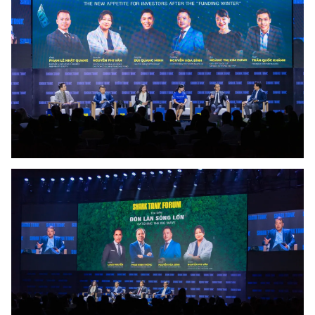
Photo
Infographic
Video
Shorts video
VTV Money
VTV Thể thao
VTV Sức khoẻ
Bất động sản
Thị trường 24h
Tấm lòng Việt
VTV4
Vươn mình bằng AI
VTV9
VTV8
Liên hệ tòa soạn
English