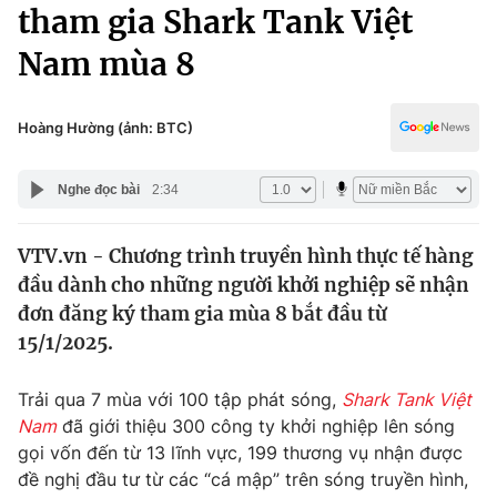
Chính trị
tham gia Shark Tank Việt
Truyền hình
Nam mùa 8
Văn hóa - Giải trí
Xã hội
Y tế
Đời sống
Hoàng Hường (ảnh: BTC)
Pháp luật
Công nghệ
Giáo dục
Nghe đọc bài
2:34
Y tế
VTV.vn - Chương trình truyền hình thực tế hàng
Thế giới
đầu dành cho những người khởi nghiệp sẽ nhận
Tin tức
đơn đăng ký tham gia mùa 8 bắt đầu từ
Kinh tế
15/1/2025.
Thế giới đó đây
Tài chính
Dữ liệu và đời sống
Câu chuyện quốc tế
Trải qua 7 mùa với 100 tập phát sóng,
Shark Tank Việt
Thị trường
Nam
đã giới thiệu 300 công ty khởi nghiệp lên sóng
gọi vốn đến từ 13 lĩnh vực, 199 thương vụ nhận được
Truyền hình
Góc doanh nghiệp
đề nghị đầu tư từ các “cá mập” trên sóng truyền hình,