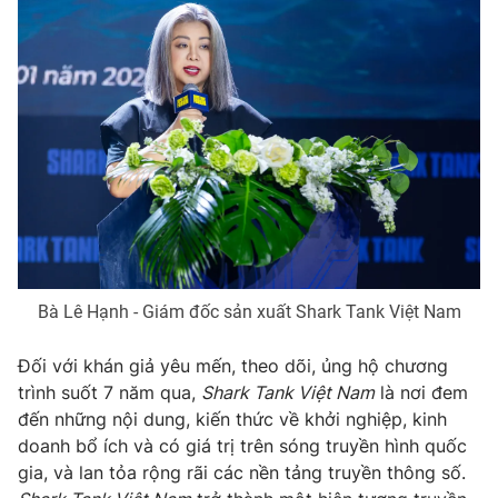
Ðiện thoại Thời báo VTV:
024.66 897 897
Email:
toasoan@vtv.vn
Liên hệ quảng cáo:
024-7300.7108
Bà Lê Hạnh - Giám đốc sản xuất Shark Tank Việt Nam
Đối với khán giả yêu mến, theo dõi, ủng hộ chương
® Cấm sao chép dưới mọi hình thức nếu không có sự chấp
trình suốt 7 năm qua,
Shark Tank Việt Nam
là nơi đem
thuận bằng văn bản. Ghi rõ nguồn VTV.vn khi phát hành lại
đến những nội dung, kiến thức về khởi nghiệp, kinh
thông tin từ website này.
doanh bổ ích và có giá trị trên sóng truyền hình quốc
gia, và lan tỏa rộng rãi các nền tảng truyền thông số.