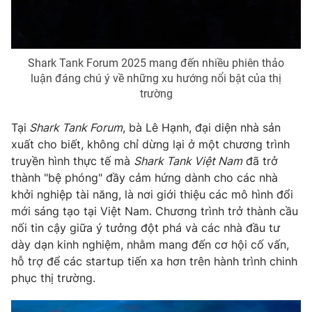
Shark Tank Forum 2025 mang đến nhiều phiên thảo
THỜI BÁO VTV
luận đáng chú ý về những xu hướng nổi bật của thị
trường
Tại
Shark Tank Forum
, bà Lê Hạnh, đại diện nhà sản
Theo dõi báo trên
xuất cho biết, không chỉ dừng lại ở một chương trình
truyền hình thực tế mà
Shark Tank Việt Nam
đã trở
Cơ quan chủ quản:
Đài Truyền hình Việt Nam
thành "bệ phóng" đầy cảm hứng dành cho các nhà
khởi nghiệp tài năng, là nơi giới thiệu các mô hình đổi
Cơ quan báo chí:
Thời báo VTV
mới sáng tạo tại Việt Nam. Chương trình trở thành cầu
Giấy phép hoạt động báo in và báo điện tử số 483/GP-BTTTT
nối tin cậy giữa ý tưởng đột phá và các nhà đầu tư
cấp ngày 29/12/2023
dày dạn kinh nghiệm, nhằm mang đến cơ hội cố vấn,
Tổng Biên tập:
Vũ Thanh Thủy
hỗ trợ để các startup tiến xa hơn trên hành trình chinh
Phó Tổng Biên tập:
Nguyễn Thị Mỹ Hạnh, Phạm Quốc Thắng,
phục thị trường.
Nguyễn Trọng Ninh
Tổng đài VTV:
024.38 355 931 - 024.38 355 932