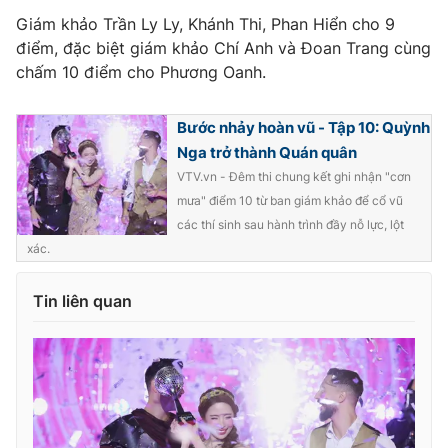
Giám khảo Trần Ly Ly, Khánh Thi, Phan Hiển cho 9
điểm, đặc biệt giám khảo Chí Anh và Đoan Trang cùng
chấm 10 điểm cho Phương Oanh.
THỜI BÁO VTV
Bước nhảy hoàn vũ - Tập 10: Quỳnh
Nga trở thành Quán quân
VTV.vn - Đêm thi chung kết ghi nhận "cơn
Theo dõi báo trên
mưa" điểm 10 từ ban giám khảo để cổ vũ
các thí sinh sau hành trình đầy nỗ lực, lột
xác.
Cơ quan chủ quản:
Đài Truyền hình Việt Nam
Cơ quan báo chí:
Thời báo VTV
Tin liên quan
Giấy phép hoạt động báo in và báo điện tử số 483/GP-BTTTT
cấp ngày 29/12/2023
Tổng Biên tập:
Vũ Thanh Thủy
Phó Tổng Biên tập:
Nguyễn Thị Mỹ Hạnh, Phạm Quốc Thắng,
Nguyễn Trọng Ninh
Tổng đài VTV:
024.38 355 931 - 024.38 355 932