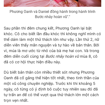
Photo
Infographic
Phương Oanh và Daniel đồng hành trong hành trình
Bước nhảy hoàn vũ"."
Video
Shorts video
Sau phần thi đêm chung kết, Phương Oanh lại bật
khóc. Cô cho biết lần đầu khóc thì không nghĩ mình có
VTV Money
VTV Thể thao
thể dám làm một thử thách lớn như vậy. Lần thứ 2, nữ
diễn viên thấy mãn nguyện và tự hào về bản thân. Bởi
VTV Sức khoẻ
Bất động sản
vì, múa là mơ ước từ nhỏ của bà mẹ hai con. Và trong
đêm diễn cuối cùng tại
Bước nhảy hoàn vũ
mùa 8, cô
Thị trường 24h
Tấm lòng Việt
đã có cơ hội thực hiện điều này.
Dù biết bản thân còn nhiều thiết sót nhưng Phương
VTV4
Vươn mình bằng AI
Oanh đã cố gắng thể hiện tốt nhất, theo tinh thần của
một vũ công chuyên nghiệp. Trước khi thi khoảng 5
VTV9
VTV8
ngày, cô từng có ý định bỏ cuộc tuy nhiên sau đó đã
tự trấn an để có thể vượt qua thử thách lớn một cách
trọn vẹn nhất.
Liên hệ tòa soạn
English