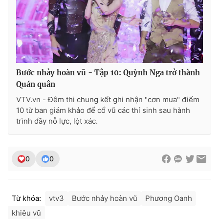
Ðiện thoại Thời báo VTV:
024.66 897 897
Email:
toasoan@vtv.vn
Liên hệ quảng cáo:
024-7300.7108
Bước nhảy hoàn vũ - Tập 10: Quỳnh Nga trở thành
Quán quân
VTV.vn - Đêm thi chung kết ghi nhận "cơn mưa" điểm
10 từ ban giám khảo để cổ vũ các thí sinh sau hành
trình đầy nỗ lực, lột xác.
0
0
® Cấm sao chép dưới mọi hình thức nếu không có sự chấp
thuận bằng văn bản. Ghi rõ nguồn VTV.vn khi phát hành lại
thông tin từ website này.
Từ khóa:
vtv3
Bước nhảy hoàn vũ
Phương Oanh
khiêu vũ