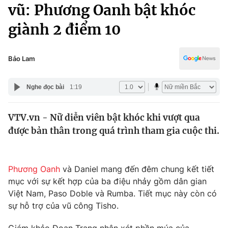
Chính trị
vũ: Phương Oanh bật khóc
Truyền hình
giành 2 điểm 10
Văn hóa - Giải trí
Xã hội
Y tế
Đời sống
Bảo Lam
Pháp luật
Công nghệ
Giáo dục
Nghe đọc bài
1:19
Y tế
VTV.vn - Nữ diễn viên bật khóc khi vượt qua
Thế giới
được bản thân trong quá trình tham gia cuộc thi.
Tin tức
Kinh tế
Thế giới đó đây
Phương Oanh
và Daniel mang đến đêm chung kết tiết
Tài chính
Dữ liệu và đời sống
mục với sự kết hợp của ba điệu nhảy gồm dân gian
Câu chuyện quốc tế
Thị trường
Việt Nam, Paso Doble và Rumba. Tiết mục này còn có
sự hỗ trợ của vũ công Tisho.
Truyền hình
Góc doanh nghiệp