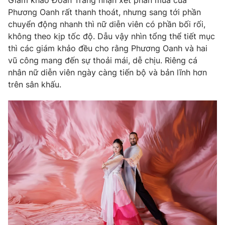
Giám khảo Đoan Trang nhận xét phần múa của
Phim VTV
Giải trí
Phương Oanh rất thanh thoát, nhưng sang tới phần
Hậu trường
chuyển động nhanh thì nữ diễn viên có phần bối rối,
Điện ảnh
không theo kịp tốc độ. Dẫu vậy nhìn tổng thể tiết mục
Đời sống
Nhân vật
thì các giám khảo đều cho rằng Phương Oanh và hai
Âm nhạc
vũ công mang đến sự thoải mái, dễ chịu. Riêng cá
Du lịch
Khán giả
Giáo dục
Sao
nhân nữ diễn viên ngày càng tiến bộ và bản lĩnh hơn
Làm đẹp
Giải sao mai
trên sân khấu.
Tuyển sinh
Công nghệ
Chất lượng cuộc sống
Học trực tuyến
Hitech Công nghệ tương lai
Giao lưu trực tuyến
Sản phẩm
Lịch phát sóng
Thị trường
Tư vấn
Chuyên mục khác
Emagazine
Podcast