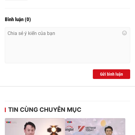
Bình luận
(
0
)
Gửi bình luận
TIN CÙNG CHUYÊN MỤC