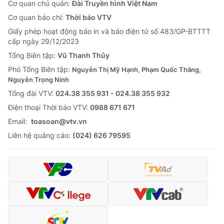
Cơ quan chủ quản:
Đài Truyền hình Việt Nam
Cơ quan báo chí:
Thời báo VTV
Giấy phép hoạt động báo in và báo điện tử số 483/GP-BTTTT
cấp ngày 29/12/2023
Tổng Biên tập:
Vũ Thanh Thủy
Phó Tổng Biên tập:
Nguyễn Thị Mỹ Hạnh, Phạm Quốc Thắng,
Nguyễn Trọng Ninh
Tổng đài VTV:
024.38 355 931 - 024.38 355 932
Ðiện thoại Thời báo VTV:
0988 671 671
Email:
toasoan@vtv.vn
Liên hệ quảng cáo:
(024) 626 79595