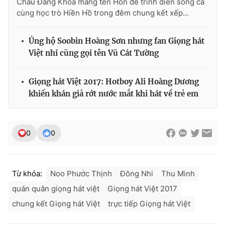
Châu Đăng Khoa mang tên Hôn để trình diễn song ca
Ðiện thoại Thời báo VTV:
024.66 897 897
cùng học trò Hiền Hồ trong đêm chung kết xếp...
Email:
toasoan@vtv.vn
Liên hệ quảng cáo:
024-7300.7108
Ủng hộ Soobin Hoàng Sơn nhưng fan Giọng hát
Việt nhí cũng gọi tên Vũ Cát Tường
Giọng hát Việt 2017: Hotboy Ali Hoàng Dương
khiến khán giả rớt nước mắt khi hát về trẻ em
0
0
Từ khóa:
Noo Phước Thịnh
Đông Nhi
Thu Minh
® Cấm sao chép dưới mọi hình thức nếu không có sự chấp
thuận bằng văn bản. Ghi rõ nguồn VTV.vn khi phát hành lại
quán quân giọng hát việt
Giọng hát Việt 2017
thông tin từ website này.
chung kết Giọng hát Việt
trực tiếp Giọng hát Việt