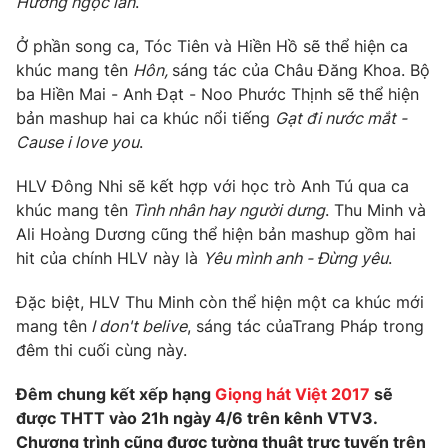
Hương ngọc lan
.
Photo
Infographic
Ở phần song ca, Tóc Tiên và Hiền Hồ sẽ thể hiện ca
khúc mang tên
Hôn,
sáng tác của Châu Đăng Khoa. Bộ
Video
Shorts video
ba Hiền Mai - Anh Đạt - Noo Phước Thịnh sẽ thể hiện
bản mashup hai ca khúc nổi tiếng
Gạt đi nước mắt -
Cause i love you
.
VTV Money
VTV Thể thao
HLV Đông Nhi sẽ kết hợp với học trò Anh Tú qua ca
VTV Sức khoẻ
Bất động sản
khúc mang tên
Tình nhân hay người dưng
. Thu Minh và
Ali Hoàng Dương cũng thể hiện bản mashup gồm hai
hit của chính HLV này là
Yêu mình anh - Đừng yêu
.
Thị trường 24h
Tấm lòng Việt
Đặc biệt, HLV Thu Minh còn thể hiện một ca khúc mới
VTV4
Vươn mình bằng AI
mang tên
I don't belive
, sáng tác củaTrang Pháp trong
đêm thi cuối cùng này.
VTV9
VTV8
Đêm chung kết xếp hạng
Giọng hát Việt 2017
sẽ
được THTT vào 21h ngày 4/6 trên kênh VTV3.
Liên hệ tòa soạn
English
Chương trình cũng được tường thuật trực tuyến trên