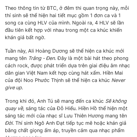
Phim VTV
Giải trí
Theo thông tin từ BTC, ở đêm thi quan trọng này, mỗi
Hậu trường
thí sinh sẽ thể hiện hai tiết mục gồm 1 đơn ca và 1
Điện ảnh
song ca cùng HLV của mình. Ngoài ra, 4 HLV sẽ lần
Đời sống
Nhân vật
đầu tiên kết hợp với nhau trong một ca khúc khiến
Âm nhạc
Du lịch
khán giả bất ngờ.
Khán giả
Giáo dục
Sao
Làm đẹp
Giải sao mai
Tuần này, Ali Hoàng Dương sẽ thể hiện ca khúc mới
Tuyển sinh
mang tên
Trắng - Đen
. Đây là một bài hát theo phong
Công nghệ
Chất lượng cuộc sống
cách rock, được phát triển dựa trên giai điệu âm nhạc
Học trực tuyến
Hitech Công nghệ tương lai
dân gian Việt Nam kết hợp cùng hát xẩm. Hiền Mai
Giao lưu trực tuyến
của đội Noo Phước Thịnh sẽ thể hiện ca khúc
Never
Sản phẩm
give up
.
Lịch phát sóng
Thị trường
Trong khi đó, Anh Tú sẽ mang đến ca khúc
Sẽ không
quay về
, sáng tác của Đỗ Hiếu. Hiền Hồ thể hiện một
Tư vấn
sáng tác mới của nhạc sĩ Lưu Thiên Hương mang tên
Chuyên mục khác
Đời
. Thí sinh Ngô Anh Đạt tiếp tục mê hoặc khán giả
Emagazine
Podcast
bằng chất giọng ấm áp, truyền cảm qua nhạc phẩm