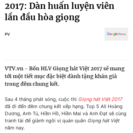
Chính trị
2017: Dàn huấn luyện viên
Truyền hình
lần đầu hòa giọng
Văn hóa - Giải trí
Xã hội
Y tế
Đời sống
PV
Pháp luật
Công nghệ
Giáo dục
Y tế
VTV.vn - Bốn HLV Giọng hát Việt 2017 sẽ mang
Thế giới
tới một tiết mục đặc biệt dành tặng khán giả
Tin tức
trong đêm chung kết.
Kinh tế
Thế giới đó đây
Sau 4 tháng phát sóng, cuộc thi
Giọng hát Việt 2017
Tài chính
Dữ liệu và đời sống
đã đi đến đêm chung kết xếp hạng. Top 5 Ali Hoàng
Câu chuyện quốc tế
Thị trường
Dương, Anh Tú, Hiền Hồ, Hiền Mai và Anh Đạt sẽ cùng
tranh tài để giành ngôi vị quán quân
Giọng hát Việt
Truyền hình
Góc doanh nghiệp
năm nay.