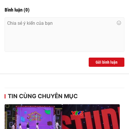
Bình luận
(
0
)
Gửi bình luận
TIN CÙNG CHUYÊN MỤC