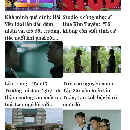
Nhà mình quá đỉnh: Hải
Studio 3 cùng nhạc sĩ
Yến Idol lần đầu đảm
Hứa Kim Tuyền: "Tôi
nhận vai trò đội trưởng,
không còn viết tình ca"
tiếc nuối khi phải rời...
Lửa trắng - Tập 15:
Trời cao nguyên xanh -
Trường nổ dẫn "ghẹ" đi
Tập 20: Vân hiểu lầm
thăm xưởng sản xuất ma
Tuấn, Lan Lok bộc lộ rõ
tuý, Lan ngỏ lời với...
mưu đồ