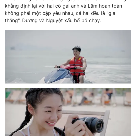
khẳng định lại với hai cô gái anh và Lâm hoàn toàn
Photo
Infographic
không phải một cặp yêu nhau, cả hai đều là "giai
thẳng". Dương và Nguyệt xấu hổ bỏ chạy.
Video
Shorts video
VTV Money
VTV Thể thao
VTV Sức khoẻ
Bất động sản
Thị trường 24h
Tấm lòng Việt
VTV4
Vươn mình bằng AI
VTV9
VTV8
Liên hệ tòa soạn
English