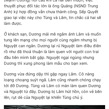
(Mạnh Cường) nổi cáu khi cả hai đến muộn, việc
thuyết phục đối tác lớn là ông Quảng (NSND Trung
Anh) ký hợp đồng vẫn chưa thành công. Sếp Quyết
giao lại việc này cho Tùng và Lâm, tin chắc cả hai sẽ
làm được.
Ở khách sạn, Dương mải mê ngắm ảnh Lâm và muốn
tung lên mạng cho mọi người cùng ngắm nhưng bị
Nguyệt can ngăn. Dương lại rủ Nguyệt làm điều điên
rồ như đã thoả thuận là làm quen với người con trai
đầu tiên mình bắt gặp. Nguyệt ngại ngùng nhưng
Dương thì xung phong làm mẫu cho bạn xem.
Dương vừa đứng dậy thì gặp ngay Lâm. Cô nàng
loạng choạng suýt ngã. Lâm cũng nhanh chóng chạy
tới đỡ Dương. Tùng và Lâm có màn làm quen Dương
và Nguyệt từ đây. Dương bị Lâm hút hồn, còn vẻ bẽn
lẽn, rụt dè của Nguyệt lại khiến Tùng chú ý.