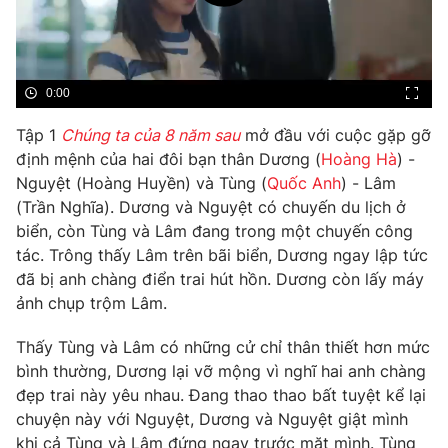
Phim VTV
Giải trí
Hậu trường
Điện ảnh
Đời sống
Nhân vật
0:00
Âm nhạc
Du lịch
Khán giả
Tập 1
Chúng ta của 8 năm sau
mở đầu với cuộc gặp gỡ
Giáo dục
Sao
định mệnh của hai đôi bạn thân Dương (
Hoàng Hà
) -
Làm đẹp
Giải sao mai
Tuyển sinh
Nguyệt (Hoàng Huyền) và Tùng (
Quốc Anh
) - Lâm
Công nghệ
Chất lượng cuộc sống
(Trần Nghĩa). Dương và Nguyệt có chuyến du lịch ở
Học trực tuyến
biển, còn Tùng và Lâm đang trong một chuyến công
Hitech Công nghệ tương lai
Giao lưu trực tuyến
tác. Trông thấy Lâm trên bãi biển, Dương ngay lập tức
Sản phẩm
đã bị anh chàng điển trai hút hồn. Dương còn lấy máy
ảnh chụp trộm Lâm.
Lịch phát sóng
Thị trường
Thấy Tùng và Lâm có những cử chỉ thân thiết hơn mức
Tư vấn
bình thường, Dương lại vỡ mộng vì nghĩ hai anh chàng
Chuyên mục khác
đẹp trai này yêu nhau. Đang thao thao bất tuyệt kể lại
chuyện này với Nguyệt, Dương và Nguyệt giật mình
Emagazine
Podcast
khi cả Tùng và Lâm đứng ngay trước mặt mình. Tùng