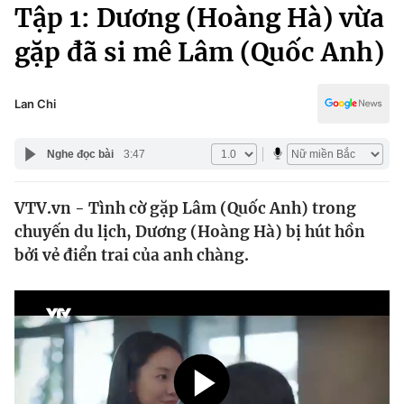
Chính trị
Tập 1: Dương (Hoàng Hà) vừa
Truyền hình
gặp đã si mê Lâm (Quốc Anh)
Văn hóa - Giải trí
Xã hội
Y tế
Đời sống
Lan Chi
Pháp luật
Công nghệ
Giáo dục
Nghe đọc bài
3:47
Y tế
VTV.vn - Tình cờ gặp Lâm (Quốc Anh) trong
Thế giới
chuyến du lịch, Dương (Hoàng Hà) bị hút hồn
Tin tức
bởi vẻ điển trai của anh chàng.
Kinh tế
Thế giới đó đây
Tài chính
Dữ liệu và đời sống
Câu chuyện quốc tế
Thị trường
Truyền hình
Góc doanh nghiệp