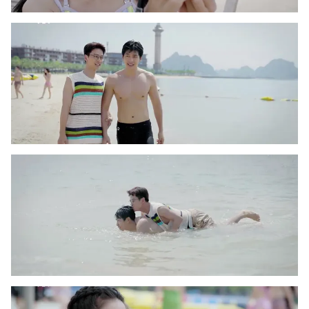
THỜI BÁO VTV
Theo dõi báo trên
Cơ quan chủ quản:
Đài Truyền hình Việt Nam
Cơ quan báo chí:
Thời báo VTV
Giấy phép hoạt động báo in và báo điện tử số 483/GP-BTTTT
cấp ngày 29/12/2023
Tổng Biên tập:
Vũ Thanh Thủy
Phó Tổng Biên tập:
Nguyễn Thị Mỹ Hạnh, Phạm Quốc Thắng,
Nguyễn Trọng Ninh
Tổng đài VTV:
024.38 355 931 - 024.38 355 932
Ðiện thoại Thời báo VTV:
024.66 897 897