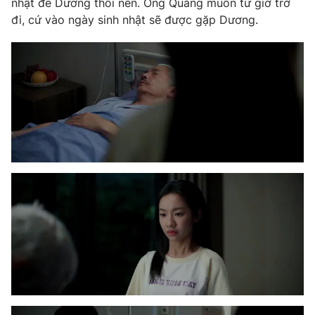
nhật để Dương thổi nến. Ông Quảng muốn từ giờ trở
đi, cứ vào ngày sinh nhật sẽ được gặp Dương.