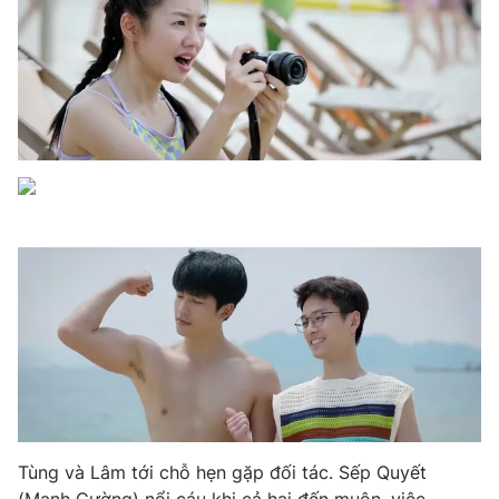
Email:
toasoan@vtv.vn
Liên hệ quảng cáo:
024-7300.7108
® Cấm sao chép dưới mọi hình thức nếu không có sự chấp
thuận bằng văn bản. Ghi rõ nguồn VTV.vn khi phát hành lại
thông tin từ website này.
Tùng và Lâm tới chỗ hẹn gặp đối tác. Sếp Quyết