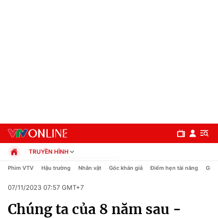
TRUYỀN HÌNH
Chính trị
Phim VTV
Hậu trường
Nhân vật
Góc khán giả
Điểm hẹn tài năng
Giải
Xã hội
07/11/2023 07:57 GMT+7
Pháp luật
Chuyên mục
Kinh tế
Chúng ta của 8 năm sau -
Thể thao