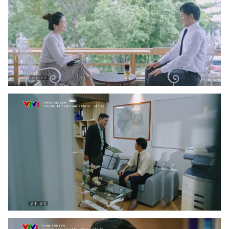
Ðiện thoại Thời báo VTV:
024.66 897 897
Email:
toasoan@vtv.vn
Liên hệ quảng cáo:
024-7300.7108
® Cấm sao chép dưới mọi hình thức nếu không có sự chấp
thuận bằng văn bản. Ghi rõ nguồn VTV.vn khi phát hành lại
thông tin từ website này.