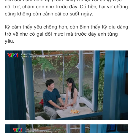
Phim VTV
Giải trí
nội trợ, chăm con như trước đây. Có tiền, hai vợ chồng
Hậu trường
cũng không còn cảnh cãi cọ suốt ngày.
Điện ảnh
Đời sống
Nhân vật
Kỳ cảm thấy yêu chồng hơn, còn Bình thấy Kỳ dịu dàng
Âm nhạc
trở về như cô gái đôi mươi mà trước đây anh từng
Du lịch
Khán giả
Giáo dục
yêu.
Sao
Làm đẹp
Giải sao mai
Tuyển sinh
Công nghệ
Chất lượng cuộc sống
Học trực tuyến
Hitech Công nghệ tương lai
Giao lưu trực tuyến
Sản phẩm
Lịch phát sóng
Thị trường
Tư vấn
Chuyên mục khác
Emagazine
Podcast