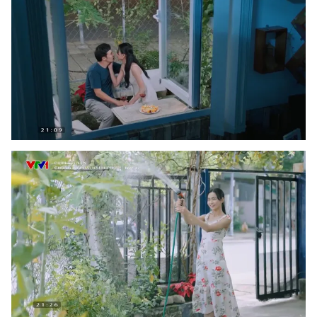
Photo
Infographic
Video
Shorts video
VTV Money
VTV Thể thao
VTV Sức khoẻ
Bất động sản
Thị trường 24h
Tấm lòng Việt
VTV4
Vươn mình bằng AI
VTV9
VTV8
Liên hệ tòa soạn
English