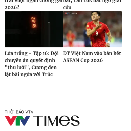
trai vượt ngàn chông gai
bắt, Lan Lok bất ngờ giải
2026?
cứu
Lửa trắng - Tập 16: Đội
ĐT Việt Nam vào bán kết
chuyên án quyết định
ASEAN Cup 2026
"thu lưới", Cương đen
lật bài ngửa với Trúc
THỜI BÁO VTV