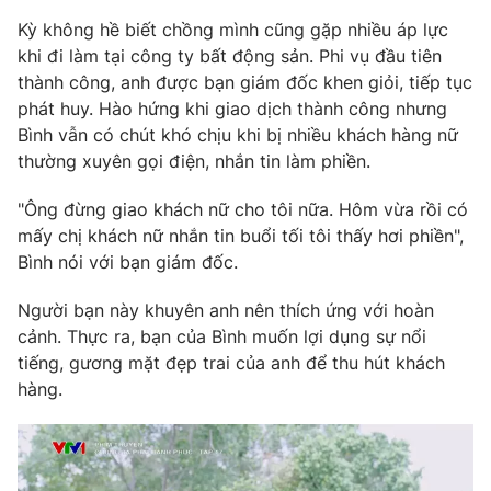
Kỳ không hề biết chồng mình cũng gặp nhiều áp lực
khi đi làm tại công ty bất động sản. Phi vụ đầu tiên
thành công, anh được bạn giám đốc khen giỏi, tiếp tục
THỜI BÁO VTV
phát huy. Hào hứng khi giao dịch thành công nhưng
Bình vẫn có chút khó chịu khi bị nhiều khách hàng nữ
thường xuyên gọi điện, nhắn tin làm phiền.
"Ông đừng giao khách nữ cho tôi nữa. Hôm vừa rồi có
Theo dõi báo trên
mấy chị khách nữ nhắn tin buổi tối tôi thấy hơi phiền",
Bình nói với bạn giám đốc.
Cơ quan chủ quản:
Đài Truyền hình Việt Nam
Cơ quan báo chí:
Thời báo VTV
Người bạn này khuyên anh nên thích ứng với hoàn
cảnh. Thực ra, bạn của Bình muốn lợi dụng sự nổi
Giấy phép hoạt động báo in và báo điện tử số 483/GP-BTTTT
cấp ngày 29/12/2023
tiếng, gương mặt đẹp trai của anh để thu hút khách
hàng.
Tổng Biên tập:
Vũ Thanh Thủy
Phó Tổng Biên tập:
Nguyễn Thị Mỹ Hạnh, Phạm Quốc Thắng,
Nguyễn Trọng Ninh
Tổng đài VTV:
024.38 355 931 - 024.38 355 932