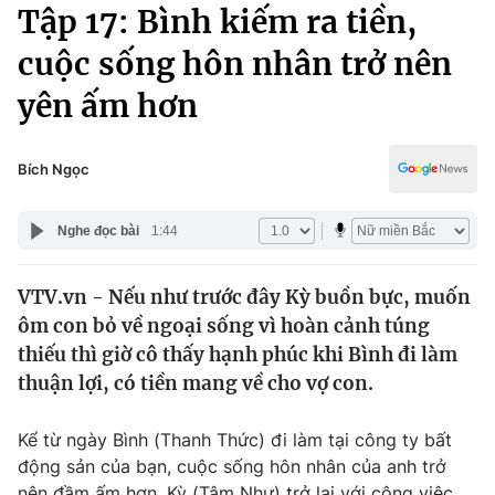
Chính trị
Tập 17: Bình kiếm ra tiền,
Truyền hình
cuộc sống hôn nhân trở nên
Văn hóa - Giải trí
Xã hội
Y tế
yên ấm hơn
Đời sống
Pháp luật
Công nghệ
Giáo dục
Bích Ngọc
Y tế
Nghe đọc bài
1:44
Thế giới
VTV.vn - Nếu như trước đây Kỳ buồn bực, muốn
Tin tức
ôm con bỏ về ngoại sống vì hoàn cảnh túng
Kinh tế
Thế giới đó đây
thiếu thì giờ cô thấy hạnh phúc khi Bình đi làm
Tài chính
thuận lợi, có tiền mang về cho vợ con.
Dữ liệu và đời sống
Câu chuyện quốc tế
Thị trường
Kể từ ngày Bình (Thanh Thức) đi làm tại công ty bất
Truyền hình
Góc doanh nghiệp
động sản của bạn, cuộc sống hôn nhân của anh trở
nên đầm ấm hơn. Kỳ (Tâm Như) trở lại với công việc