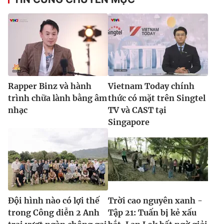
Rapper Binz và hành
Vietnam Today chính
trình chữa lành bằng âm
thức có mặt trên Singtel
nhạc
TV và CAST tại
Singapore
Đội hình nào có lợi thế
Trời cao nguyên xanh -
trong Công diễn 2 Anh
Tập 21: Tuấn bị kẻ xấu