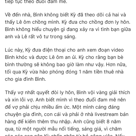
tiếp tục theo đuổi đam mê.
Phim VTV
Giải trí
Hậu trường
Về đến nhà, Bình không biết Kỳ đã theo dõi cả hai và
Điện ảnh
thấy Lê ôm chồng mình. Kỳ đưa cho chồng đơn ly hôn.
Đời sống
Nhân vật
Bình không hiểu chuyện gì đang xảy ra vì tình bạn giữa
Âm nhạc
anh và Lê rất vô tư trong sáng.
Du lịch
Khán giả
Giáo dục
Sao
Làm đẹp
Lúc này, Kỳ đưa điện thoại cho anh xem đoạn video
Giải sao mai
Tuyển sinh
Bình khóc và được Lê ôm an ủi. Kỳ cho rằng bạn bè
Công nghệ
Chất lượng cuộc sống
bình thường sẽ không bao giờ làm như vậy. Hơn nữa,
Học trực tuyến
tối qua Kỳ vừa hào phóng đóng 1 năm tiền thuê nhà
Hitech Công nghệ tương lai
Giao lưu trực tuyến
cho gia đình Bình.
Sản phẩm
Thấy vợ nhất quyết đòi ly hôn, Bình vội vàng giải thích
Lịch phát sóng
Thị trường
và xin lỗi vợ. Anh biết mình vì theo đuổi đam mê nên
để vợ phải chịu nhiều ấm ức. Một mình cáng đáng
Tư vấn
chuyện gia đình, con cái và phải ở nhà livestream bán
Chuyên mục khác
hàng để kiếm thêm thu nhập. Anh cũng biết 8 năm
Emagazine
Podcast
qua, từ một người mẫu nổi tiếng, sáng giá, vì chăm