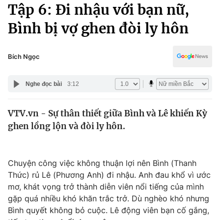
Chính trị
Tập 6: Đi nhậu với bạn nữ,
Truyền hình
Bình bị vợ ghen đòi ly hôn
Văn hóa - Giải trí
Xã hội
Y tế
Đời sống
Bích Ngọc
Pháp luật
Công nghệ
Giáo dục
Nghe đọc bài
3:12
Y tế
VTV.vn - Sự thân thiết giữa Bình và Lê khiến Kỳ
Thế giới
ghen lồng lộn và đòi ly hôn.
Tin tức
Kinh tế
Thế giới đó đây
Chuyện công việc không thuận lợi nên Bình (Thanh
Tài chính
Dữ liệu và đời sống
Thức) rủ Lê (Phương Anh) đi nhậu. Anh đau khổ vì ước
Câu chuyện quốc tế
Thị trường
mơ, khát vọng trở thành diễn viên nổi tiếng của mình
gặp quá nhiều khó khăn trắc trở. Dù nghèo khó nhưng
Truyền hình
Góc doanh nghiệp
Bình quyết không bỏ cuộc. Lê động viên bạn cố gắng,