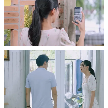
Email:
toasoan@vtv.vn
Liên hệ quảng cáo:
024-7300.7108
® Cấm sao chép dưới mọi hình thức nếu không có sự chấp
thuận bằng văn bản. Ghi rõ nguồn VTV.vn khi phát hành lại
thông tin từ website này.