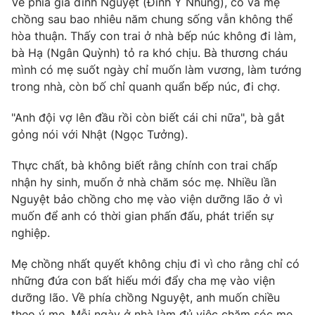
Về phía gia đình Nguyệt (Đinh Y Nhung), cô và mẹ
chồng sau bao nhiêu năm chung sống vẫn không thể
hòa thuận. Thấy con trai ở nhà bếp núc không đi làm,
bà Hạ (Ngân Quỳnh) tỏ ra khó chịu. Bà thương cháu
mình có mẹ suốt ngày chỉ muốn làm vương, làm tướng
trong nhà, còn bố chỉ quanh quẩn bếp núc, đi chợ.
"Anh đội vợ lên đầu rồi còn biết cái chi nữa", bà gắt
gỏng nói với Nhật (Ngọc Tưởng).
Thực chất, bà không biết rằng chính con trai chấp
nhận hy sinh, muốn ở nhà chăm sóc mẹ. Nhiều lần
Nguyệt bảo chồng cho mẹ vào viện dưỡng lão ở vì
muốn để anh có thời gian phấn đấu, phát triển sự
nghiệp.
Mẹ chồng nhất quyết không chịu đi vì cho rằng chỉ có
những đứa con bất hiếu mới đẩy cha mẹ vào viện
dưỡng lão. Về phía chồng Nguyệt, anh muốn chiều
theo ý mẹ. Mỗi ngày ở nhà làm đủ việc chăm sóc mẹ