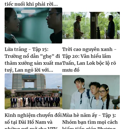
tiếc nuối khi phải rời...
Lửa trắng - Tập 15:
Trời cao nguyên xanh -
Trường nổ dẫn "ghẹ" đi
Tập 20: Vân hiểu lầm
thăm xưởng sản xuất ma
Tuấn, Lan Lok bộc lộ rõ
tuý, Lan ngỏ lời với...
mưu đồ
Kinh nghiệm chuyển đổi
Mùa hè năm ấy - Tập 3:
số tại Đài Hồ Nam và
Nhóm bạn tìm mọi cách