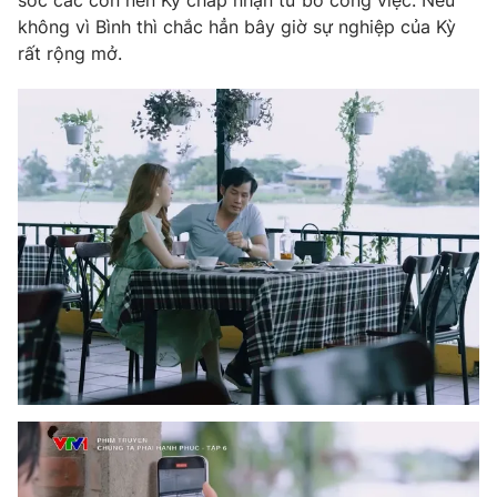
sóc các con nên Kỳ chấp nhận từ bỏ công việc. Nếu
không vì Bình thì chắc hẳn bây giờ sự nghiệp của Kỳ
Photo
Infographic
rất rộng mở.
Video
Shorts video
VTV Money
VTV Thể thao
VTV Sức khoẻ
Bất động sản
Thị trường 24h
Tấm lòng Việt
VTV4
Vươn mình bằng AI
VTV9
VTV8
Liên hệ tòa soạn
English