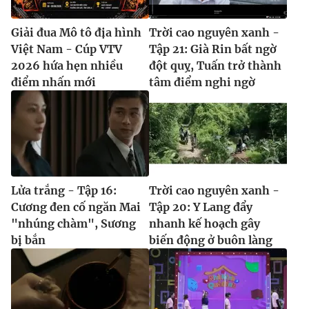
Giải đua Mô tô địa hình
Trời cao nguyên xanh -
Việt Nam - Cúp VTV
Tập 21: Già Rin bất ngờ
2026 hứa hẹn nhiều
đột quỵ, Tuấn trở thành
điểm nhấn mới
tâm điểm nghi ngờ
Lửa trắng - Tập 16:
Trời cao nguyên xanh -
Cương đen cố ngăn Mai
Tập 20: Y Lang đẩy
"nhúng chàm", Sương
nhanh kế hoạch gây
bị bắn
biến động ở buôn làng