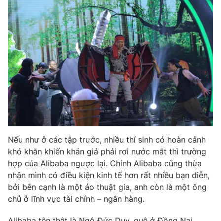
Photo
Infographic
Video
Shorts video
VTV Money
VTV Thể thao
VTV Sức khoẻ
Bất động sản
Thị trường 24h
Tấm lòng Việt
Nếu như ở các tập trước, nhiều thí sinh có hoàn cảnh
khó khăn khiến khán giả phải rơi nước mắt thì trường
VTV4
Vươn mình bằng AI
hợp của Alibaba ngược lại. Chính Alibaba cũng thừa
nhận mình có điều kiện kinh tế hơn rất nhiều bạn diễn,
bởi bên cạnh là một ảo thuật gia, anh còn là một ông
VTV9
VTV8
chủ ở lĩnh vực tài chính – ngân hàng.
Liên hệ tòa soạn
English
Alibaba tên thật là Ngô Đức Duy, quê ở Đồng Nai.