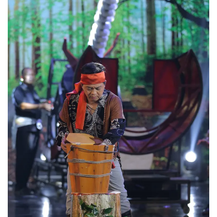
Ðiện thoại Thời báo VTV:
024.66 897 897
Email:
toasoan@vtv.vn
Liên hệ quảng cáo:
024-7300.7108
® Cấm sao chép dưới mọi hình thức nếu không có sự chấp
thuận bằng văn bản. Ghi rõ nguồn VTV.vn khi phát hành lại
thông tin từ website này.