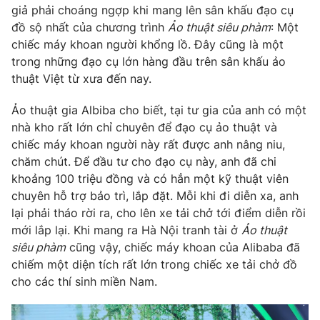
Phim VTV
giả phải choáng ngợp khi mang lên sân khấu đạo cụ
Giải trí
đồ sộ nhất của chương trình
Ảo thuật siêu phàm
: Một
Hậu trường
chiếc máy khoan người khổng lồ. Đây cũng là một
Điện ảnh
Đời sống
Nhân vật
trong những đạo cụ lớn hàng đầu trên sân khấu ảo
Âm nhạc
thuật Việt từ xưa đến nay.
Du lịch
Khán giả
Giáo dục
Sao
Ảo thuật gia Albiba cho biết, tại tư gia của anh có một
Làm đẹp
Giải sao mai
nhà kho rất lớn chỉ chuyên để đạo cụ ảo thuật và
Tuyển sinh
Công nghệ
Chất lượng cuộc sống
chiếc máy khoan người này rất được anh nâng niu,
Học trực tuyến
chăm chút. Để đầu tư cho đạo cụ này, anh đã chi
Hitech Công nghệ tương lai
khoảng 100 triệu đồng và có hẳn một kỹ thuật viên
Giao lưu trực tuyến
chuyên hỗ trợ bảo trì, lắp đặt. Mỗi khi đi diễn xa, anh
Sản phẩm
lại phải tháo rời ra, cho lên xe tải chở tới điểm diễn rồi
Lịch phát sóng
Thị trường
mới lắp lại. Khi mang ra Hà Nội tranh tài ở
Ảo thuật
siêu phàm
cũng vậy, chiếc máy khoan của Alibaba đã
Tư vấn
chiếm một diện tích rất lớn trong chiếc xe tải chở đồ
Chuyên mục khác
cho các thí sinh miền Nam.
Emagazine
Podcast