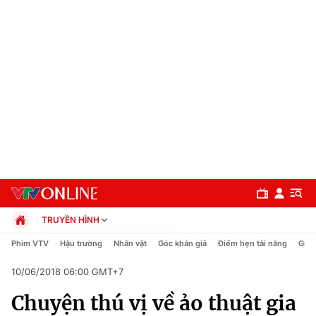
TRUYỀN HÌNH
Chính trị
Phim VTV
Hậu trường
Nhân vật
Góc khán giả
Điểm hẹn tài năng
Giải
Xã hội
10/06/2018 06:00 GMT+7
Pháp luật
Chuyên mục
Kinh tế
Chuyện thú vị về ảo thuật gia
Thể thao