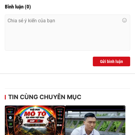
Bình luận
(
0
)
Gửi bình luận
TIN CÙNG CHUYÊN MỤC