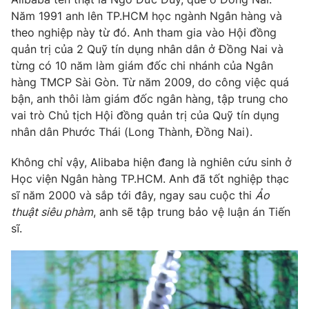
Năm 1991 anh lên TP.HCM học ngành Ngân hàng và
theo nghiệp này từ đó. Anh tham gia vào Hội đồng
quản trị của 2 Quỹ tín dụng nhân dân ở Đồng Nai và
từng có 10 năm làm giám đốc chi nhánh của Ngân
THỜI BÁO VTV
hàng TMCP Sài Gòn. Từ năm 2009, do công việc quá
bận, anh thôi làm giám đốc ngân hàng, tập trung cho
vai trò Chủ tịch Hội đồng quản trị của Quỹ tín dụng
nhân dân Phước Thái (Long Thành, Đồng Nai).
Theo dõi báo trên
Không chỉ vậy, Alibaba hiện đang là nghiên cứu sinh ở
Cơ quan chủ quản:
Đài Truyền hình Việt Nam
Học viện Ngân hàng TP.HCM. Anh đã tốt nghiệp thạc
Cơ quan báo chí:
Thời báo VTV
sĩ năm 2000 và sắp tới đây, ngay sau cuộc thi
Ảo
thuật siêu phàm
, anh sẽ tập trung bảo vệ luận án Tiến
Giấy phép hoạt động báo in và báo điện tử số 483/GP-BTTTT
cấp ngày 29/12/2023
sĩ.
Tổng Biên tập:
Vũ Thanh Thủy
Phó Tổng Biên tập:
Nguyễn Thị Mỹ Hạnh, Phạm Quốc Thắng,
Nguyễn Trọng Ninh
Tổng đài VTV:
024.38 355 931 - 024.38 355 932