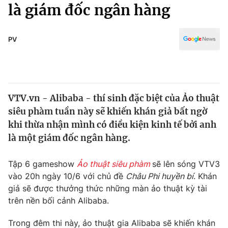
Chính trị
là giám đốc ngân hàng
Truyền hình
Văn hóa - Giải trí
Xã hội
Y tế
PV
Đời sống
Pháp luật
Công nghệ
Giáo dục
Y tế
VTV.vn - Alibaba - thí sinh đặc biệt của Ảo thuật
siêu phàm tuần này sẽ khiến khán giả bất ngờ
Thế giới
khi thừa nhận mình có điều kiện kinh tế bởi anh
là một giám đốc ngân hàng.
Tin tức
Kinh tế
Thế giới đó đây
Tập 6 gameshow
Ảo thuật siêu phàm
sẽ lên sóng VTV3
Tài chính
vào 20h ngày 10/6 với chủ đề
Châu Phi huyền bí
. Khán
Dữ liệu và đời sống
Câu chuyện quốc tế
giả sẽ được thưởng thức những màn ảo thuật kỳ tài
Thị trường
trên nền bối cảnh Alibaba.
Truyền hình
Góc doanh nghiệp
Trong đêm thi này, ảo thuật gia Alibaba sẽ khiến khán