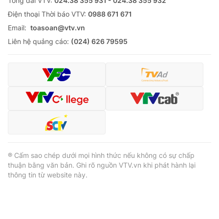
Tổng đài VTV:
024.38 355 931 - 024.38 355 932
Ðiện thoại Thời báo VTV:
0988 671 671
Email:
toasoan@vtv.vn
Liên hệ quảng cáo:
(024) 626 79595
® Cấm sao chép dưới mọi hình thức nếu không có sự chấp
thuận bằng văn bản. Ghi rõ nguồn VTV.vn khi phát hành lại
thông tin từ website này.