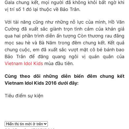
Phim VTV
Gala chung kết, mọi người đã không khỏi bất ngờ khi
Giải trí
vị trí số 1 đó lại thuộc về Bảo Trân.
Hậu trường
Điện ảnh
Với tài năng cũng như những nỗ lực của mình, Hồ Văn
Đời sống
Nhân vật
Cường đã xuất sắc giành trọn tình cảm của khán giả
Âm nhạc
Du lịch
qua hai phần trình diễn ấn tượng Còn thương rau đắng
Khán giả
Giáo dục
Sao
mọc sau hè và Bà Năm trong đêm chung kết. Kết quả
Làm đẹp
Giải sao mai
chung cuộc, em đã xuất sắc vượt mặt cô bé bánh bao
Tuyển sinh
Công nghệ
Bảo Trân để đăng quang ngôi vị quán quân của
Chất lượng cuộc sống
Học trực tuyến
Vietnam Idol Kids
mùa đầu tiên.
Hitech Công nghệ tương lai
Giao lưu trực tuyến
Cùng theo dõi những diễn biến đêm chung kết
Sản phẩm
Vietnam Idol Kids 2016 dưới đây:
Lịch phát sóng
Thị trường
Tiêu điểm sự kiện
Tư vấn
Chuyên mục khác
Emagazine
Podcast