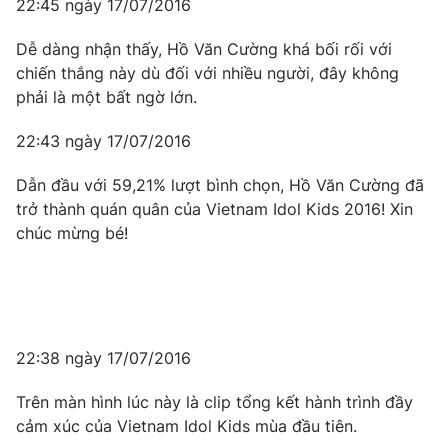
22:45 ngày 17/07/2016
Photo
Infographic
Dễ dàng nhận thấy, Hồ Văn Cường khá bối rối với
chiến thắng này dù đối với nhiều người, đây không
Video
Shorts video
phải là một bất ngờ lớn.
22:43 ngày 17/07/2016
VTV Money
VTV Thể thao
Dẫn đầu với 59,21% lượt bình chọn, Hồ Văn Cường đã
VTV Sức khoẻ
Bất động sản
trở thành quán quân của Vietnam Idol Kids 2016! Xin
chúc mừng bé!
Thị trường 24h
Tấm lòng Việt
VTV4
Vươn mình bằng AI
22:38 ngày 17/07/2016
VTV9
VTV8
Trên màn hình lúc này là clip tổng kết hành trình đầy
cảm xúc của Vietnam Idol Kids mùa đầu tiên.
Liên hệ tòa soạn
English