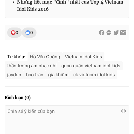
Những tiết mục "đỉnh" nhất của Top 4 Vietnam
Idol Kids 2016
0
0
Từ khóa:
Hồ Văn Cường
Vietnam Idol Kids
thần tượng âm nhạc nhí
quán quân vietnam idol kids
jayden
bảo trân
gia khiêm
ck vietnam idol kids
Bình luận
(
0
)