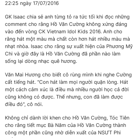
Email:
toasoan@vtv.vn
22:25 ngày 17/07/2016
Liên hệ quảng cáo:
024-7300.7108
GK Isaac chia sẻ anh từng tỏ ra tức tối khi đọc những
comment cho rằng Hồ Văn Cường không xứng đáng
vào đến vòng CK Vietnam Idol Kids 2016. Anh cho
rằng hát một màu mà chất còn hơn hát nhiều màu mà
nhạt nhòa. Isaac cho rằng sự xuất hiện của Phương Mỹ
Chi và giờ đây là Hồ Văn Cường đã phần nào làm
sống lại dòng nhạc quê hương.
Văn Mai Hương cho biết cô rùng mình khi nghe Cường
cất tiếng hát. "Con hát làm mọi người quặn lòng. Hát
một cách cảm xúc là điều mà nhiều người học cả đời
® Cấm sao chép dưới mọi hình thức nếu không có sự chấp
cũng không có được. Thế nhưng, con đã làm được
thuận bằng văn bản. Ghi rõ nguồn VTV.vn khi phát hành lại
điều đó", cô nói.
thông tin từ website này.
Không chỉ dành lời khen cho Hồ Văn Cường, Tóc Tiên
cho rằng tiết mục Bà Năm của Hồ Văn Cường thành
công một phần cũng nhờ diễn xuất của NSƯT Phi