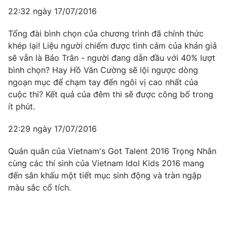
22:32 ngày 17/07/2016
Tổng đài bình chọn của chương trình đã chính thức
khép lại! Liệu người chiếm được tình cảm của khán giả
THỜI BÁO VTV
sẽ vẫn là Bảo Trân - người đang dẫn đầu với 40% lượt
bình chọn? Hay Hồ Văn Cường sẽ lội ngược dòng
Theo dõi báo trên
ngoạn mục để chạm tay đến ngôi vị cao nhất của
cuộc thi? Kết quả của đêm thi sẽ được công bố trong
ít phút.
Cơ quan chủ quản:
Đài Truyền hình Việt Nam
Cơ quan báo chí:
Thời báo VTV
22:29 ngày 17/07/2016
Giấy phép hoạt động báo in và báo điện tử số 483/GP-BTTTT
cấp ngày 29/12/2023
Quán quân của Vietnam's Got Talent 2016 Trọng Nhân
Tổng Biên tập:
Vũ Thanh Thủy
cùng các thí sinh của Vietnam Idol Kids 2016 mang
đến sân khấu một tiết mục sinh động và tràn ngập
Phó Tổng Biên tập:
Nguyễn Thị Mỹ Hạnh, Phạm Quốc Thắng,
Nguyễn Trọng Ninh
màu sắc cổ tích.
Tổng đài VTV:
024.38 355 931 - 024.38 355 932
Ðiện thoại Thời báo VTV:
024.66 897 897