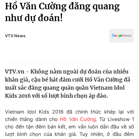
Chính trị
Hồ Văn Cường đăng quang
Truyền hình
như dự đoán!
Văn hóa - Giải trí
Xã hội
Y tế
Đời sống
VTV News
Pháp luật
Công nghệ
Giáo dục
Y tế
VTV.vn - Không nằm ngoài dự đoán của nhiều
Thế giới
khán giả, cậu bé hát đám cưới Hồ Văn Cường đã
Tin tức
xuất sắc đăng quang quán quân Vietnam Idol
Kinh tế
Kids 2016 với số lượt bình chọn áp đảo.
Thế giới đó đây
Tài chính
Dữ liệu và đời sống
Câu chuyện quốc tế
Vietnam Idol Kids 2016 đã chính thức khép lại với
Thị trường
chiến thắng dành cho
Hồ Văn Cường
. Từ Liveshow 1
cho đến tận đêm bán kết, em vẫn luôn dẫn đầu về số
Truyền hình
Góc doanh nghiệp
lượt bình chọn của khán giả. Tuy nhiên, ở đầu đêm