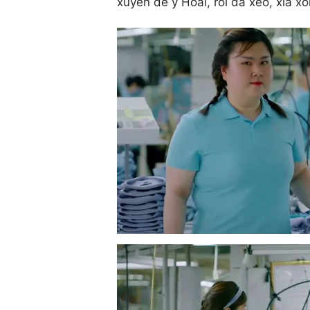
xuyên để ý Hoài, rồi đá xéo, xỉa xói