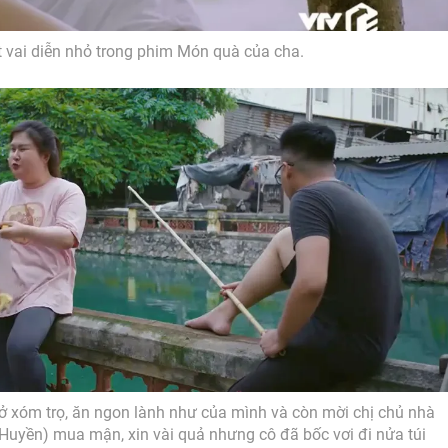
 vai diễn nhỏ trong phim Món quà của cha.
 ở xóm trọ, ăn ngon lành như của mình và còn mời chị chủ nhà
 Huyền) mua mận, xin vài quả nhưng cô đã bốc vơi đi nửa túi