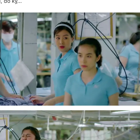
, đố kỵ...