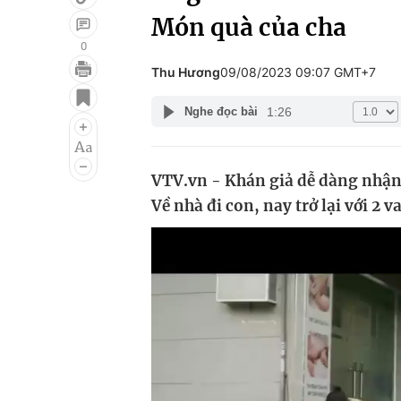
Món quà của cha
0
Thu Hương
09/08/2023 09:07 GMT+7
Giải trí
Đời sống
1:26
Nghe đọc bài
Điện ảnh
Du lịch
Âm nhạc
Làm đẹp
VTV.vn - Khán giả dễ dàng nhận 
Sao
Chất lượng cuộc sốn
Về nhà đi con, nay trở lại với 2