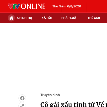
Thứ Năm, 6/8/2026
CHÍNH TRỊ
XÃ HỘI
PHÁP LUẬT
THẾ GIỚI
Chính trị
Xã hội
Thế giới
Kinh tế
Tin tức
Tài chính
Thế giới đó đây
Thị trường
Câu chuyện quốc tế
Góc doanh nghiệp
Dữ liệu và đời sống
Truyền hình
Cô gái xấu tính từ Về