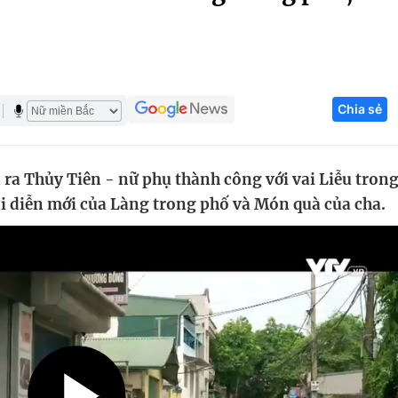
Góc ảnh
Giáo dục
Công nghệ
Chia sẻ
Tuyển sinh
Hitech Công ng
Học trực tuyến
Sản phẩm
ra Thủy Tiên - nữ phụ thành công với vai Liễu tron
g
Thị trường
 vai diễn mới của Làng trong phố và Món quà của cha.
Tư vấn