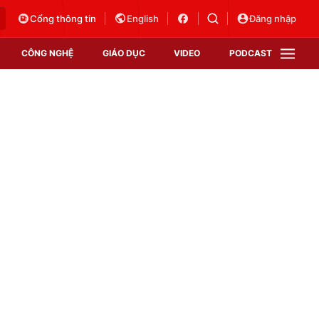
Cổng thông tin
English
Đăng nhập
CÔNG NGHỆ
GIÁO DỤC
VIDEO
PODCAST
VTV Money
VTV Thể thao
VTV Sức khoẻ
Bất động sản
Thị trường 24h
Tấm lòng Việt
Vươn mình bằng AI
VTV4
VTV8
VTV9
Lịch phát sóng
Giao lưu trực tuyến
Sự kiện