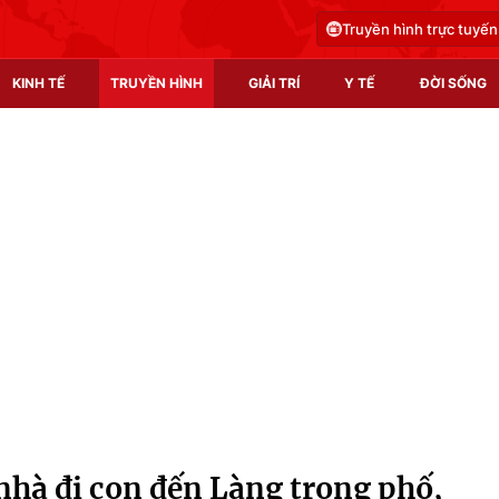
Truyền hình trực tuyến
KINH TẾ
TRUYỀN HÌNH
GIẢI TRÍ
Y TẾ
ĐỜI SỐNG
Pháp luật
Y tế
Truyền hình
Multimedia
Phim VTV
Video
Hậu trường
Shorts video
Nhân vật
Podcast
Khán giả
EMagazine
Giải sao mai
Photo
 nhà đi con đến Làng trong phố,
Infographic