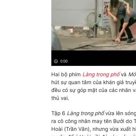
0:00
Hai bộ phim
Làng trong phố
và
Mó
hút sự quan tâm của khán giả truy
đều có sự góp mặt của các nhân v
thủ vai.
Tập 6
Làng trong phố
vừa lên sóng
ra cô công nhân may tên Bưởi do T
Hoài (Trần Vân), nhưng vừa xuất h