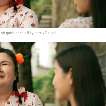
nh ganh ghét, đố kỵ chơi xấu Hoài.