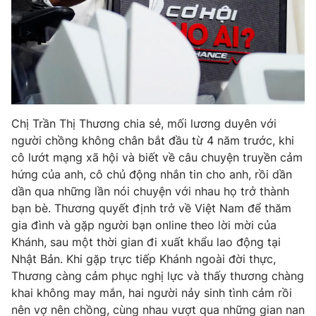
Chị Trần Thị Thương chia sẻ, mối lương duyên với
người chồng không chân bắt đầu từ 4 năm trước, khi
cô lướt mạng xã hội và biết về câu chuyện truyền cảm
hứng của anh, cô chủ động nhắn tin cho anh, rồi dần
dần qua những lần nói chuyện với nhau họ trở thành
bạn bè. Thương quyết định trở về Việt Nam để thăm
gia đình và gặp người bạn online theo lời mời của
Khánh, sau một thời gian đi xuất khẩu lao động tại
Nhật Bản. Khi gặp trực tiếp Khánh ngoài đời thực,
Thương càng cảm phục nghị lực và thấy thương chàng
khai không may mắn, hai người nảy sinh tình cảm rồi
nên vợ nên chồng, cùng nhau vượt qua những gian nan