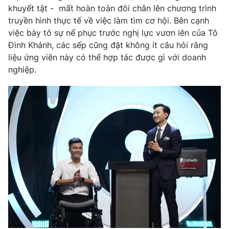
khuyết tật - mất hoàn toàn đôi chân lên chương trình
truyền hình thực tế về việc làm tìm cơ hội. Bên cạnh
việc bày tỏ sự nể phục trước nghị lực vươn lên của Tô
Đình Khánh, các sếp cũng đặt không ít câu hỏi rằng
THỜI BÁO VTV
liệu ứng viên này có thể hợp tác được gì với doanh
nghiệp.
Theo dõi báo trên
Cơ quan chủ quản:
Đài Truyền hình Việt Nam
Cơ quan báo chí:
Thời báo VTV
Giấy phép hoạt động báo in và báo điện tử số 483/GP-BTTTT
cấp ngày 29/12/2023
Tổng Biên tập:
Vũ Thanh Thủy
Phó Tổng Biên tập:
Nguyễn Thị Mỹ Hạnh, Phạm Quốc Thắng,
Nguyễn Trọng Ninh
Tổng đài VTV:
024.38 355 931 - 024.38 355 932