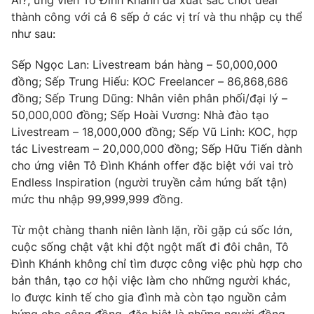
thành công với cả 6 sếp ở các vị trí và thu nhập cụ thể
như sau:
Sếp Ngọc Lan: Livestream bán hàng – 50,000,000
đồng; Sếp Trung Hiếu: KOC Freelancer – 86,868,686
đồng; Sếp Trung Dũng: Nhân viên phân phối/đại lý –
50,000,000 đồng; Sếp Hoài Vương: Nhà đào tạo
Livestream – 18,000,000 đồng; Sếp Vũ Linh: KOC, hợp
tác Livestream – 20,000,000 đồng; Sếp Hữu Tiến dành
cho ứng viên Tô Đình Khánh offer đặc biệt với vai trò
Endless Inspiration (người truyền cảm hứng bất tận)
mức thu nhập 99,999,999 đồng.
Từ một chàng thanh niên lành lặn, rồi gặp cú sốc lớn,
cuộc sống chật vật khi đột ngột mất đi đôi chân, Tô
Đình Khánh không chỉ tìm được công việc phù hợp cho
bản thân, tạo cơ hội việc làm cho những người khác,
lo được kinh tế cho gia đình mà còn tạo nguồn cảm
hứng cho cộng đồng, đặc biệt là những người đồng