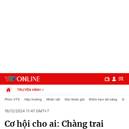
TRUYỀN HÌNH
Chính trị
Phim VTV
Hậu trường
Nhân vật
Góc khán giả
Điểm hẹn tài năng
Giải
Xã hội
16/12/2024 11:47 GMT+7
Pháp luật
Chuyên mục
Kinh tế
Cơ hội cho ai: Chàng trai
Thể thao