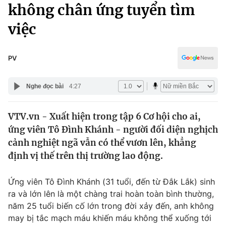
Chính trị
không chân ứng tuyển tìm
Truyền hình
việc
Văn hóa - Giải trí
Xã hội
Y tế
Đời sống
PV
Pháp luật
Công nghệ
Giáo dục
Nghe đọc bài
4:27
Y tế
VTV.vn - Xuất hiện trong tập 6 Cơ hội cho ai,
Thế giới
ứng viên Tô Đình Khánh - người đối diện nghịch
Tin tức
cảnh nghiệt ngã vẫn có thể vươn lên, khẳng
Kinh tế
định vị thế trên thị trường lao động.
Thế giới đó đây
Tài chính
Dữ liệu và đời sống
Câu chuyện quốc tế
Ứng viên Tô Đình Khánh (31 tuổi, đến từ Đắk Lắk) sinh
Thị trường
ra và lớn lên là một chàng trai hoàn toàn bình thường,
năm 25 tuổi biến cố lớn trong đời xảy đến, anh không
Truyền hình
Góc doanh nghiệp
may bị tắc mạch máu khiến máu không thể xuống tới