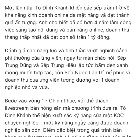
Ðiện thoại Thời báo VTV:
024.66 897 897
Một lần nữa, Tô Đình Khánh khiến các sếp trầm trồ về
Email:
toasoan@vtv.vn
khả năng kinh doanh online đa mặt hàng và đạt thành
Liên hệ quảng cáo:
024-7300.7108
quả ấn tượng. Anh cho biết đã có hơn 4 năm làm công
việc sáng tạo nội dung và bán hàng online, doanh thu
tháng thấp nhất đã đạt con số trên 1 tỷ đồng.
Đánh giá cao năng lực và tinh thần vượt nghịch cảnh
phi thường của ứng viên, ngay từ màn chào hỏi, Sếp
Trung Dũng và Sếp Trung Hiếu lập tức bấm đèn xanh
mong muốn hợp tác, còn Sếp Ngọc Lan thì nể phục vì
doanh thu của ứng viên tương đương với 1 doanh
nghiệp nhỏ và vừa.
Bước vào vòng 1 - Chinh Phục, với thử thách
® Cấm sao chép dưới mọi hình thức nếu không có sự chấp
livestream bán nông sản mà chương trình đưa ra, Tô
thuận bằng văn bản. Ghi rõ nguồn VTV.vn khi phát hành lại
Đình Khánh thể hiện xuất sắc kỹ năng của một KOC
thông tin từ website này.
chuyên nghiệp – một kỹ năng ngày càng được doanh
nghiệp săn đón. Điểm đặc biệt trong quá trình bán