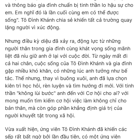
và thông báo gia đình chuẩn bị tinh thần lo hậu sự cho
Photo
Infographic
em. Em nghĩ đó là lần cuối cùng em có thể được
sống". Tô Đình Khánh chia sẻ khiến tất cả trường quay
lặng người vì xúc động.
Video
Shorts video
Nhưng điều kỳ diệu đã xảy ra, động lực từ những
VTV Money
VTV Thể thao
người thân trong gia đình cùng khát vọng sống mãnh
liệt đã níu giữ anh ở lại với cuộc đời. Từ ngày mất đi
cả hai chân, cuộc sống của Tô Đình Khánh và gia đình
VTV Sức khoẻ
Bất động sản
gặp nhiều khó khăn, có những lúc anh tưởng như bế
tắc. Thế nhưng, thay vì buông xuôi, anh đã lựa chọn
Thị trường 24h
Tấm lòng Việt
kiên trì học hỏi, rèn luyện và tìm hướng đi mới.
Với tinh
thần "không lùi bước" anh đến với Cơ hội cho ai? với
VTV4
Vươn mình bằng AI
mong muốn tìm kiếm cơ hội việc làm không chỉ cho
bản thân, mà còn góp phần khẳng định giá trị của
người khuyết tật trong xã hội.
VTV9
VTV8
Vừa xuất hiện, ứng viên Tô Đình Khánh đã khiến các
Liên hệ tòa soạn
English
sếp rất bất ngờ bởi lần đầu tiên, có một ứng viên