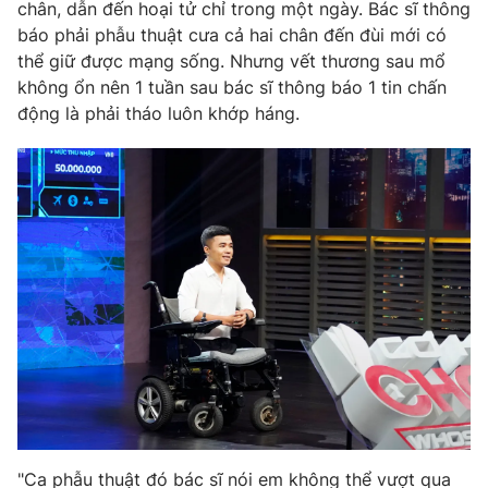
Phim VTV
chân, dẫn đến hoại tử chỉ trong một ngày. Bác sĩ thông
Giải trí
báo phải phẫu thuật cưa cả hai chân đến đùi mới có
Hậu trường
thể giữ được mạng sống. Nhưng vết thương sau mổ
Điện ảnh
Đời sống
không ổn nên 1 tuần sau bác sĩ thông báo 1 tin chấn
Nhân vật
Âm nhạc
động là phải tháo luôn khớp háng.
Du lịch
Khán giả
Giáo dục
Sao
Làm đẹp
Giải sao mai
Tuyển sinh
Công nghệ
Chất lượng cuộc sống
Học trực tuyến
Hitech Công nghệ tương lai
Giao lưu trực tuyến
Sản phẩm
Lịch phát sóng
Thị trường
Tư vấn
Chuyên mục khác
Emagazine
Podcast
"Ca phẫu thuật đó bác sĩ nói em không thể vượt qua