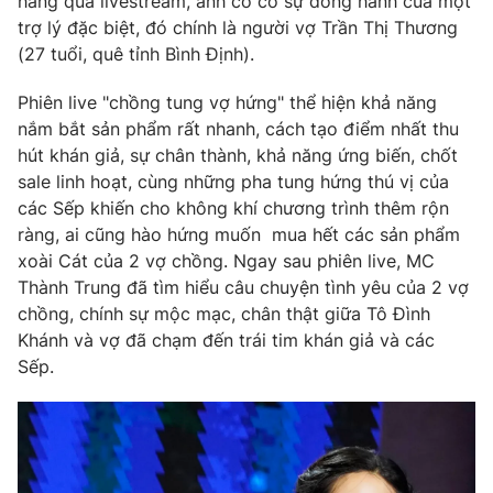
hàng qua livestream, anh có có sự đồng hành của một
trợ lý đặc biệt, đó chính là người vợ Trần Thị Thương
(27 tuổi, quê tỉnh Bình Định).
Phiên live "chồng tung vợ hứng" thể hiện khả năng
nắm bắt sản phẩm rất nhanh, cách tạo điểm nhất thu
hút khán giả, sự chân thành, khả năng ứng biến, chốt
sale linh hoạt, cùng những pha tung hứng thú vị của
các Sếp khiến cho không khí chương trình thêm rộn
ràng, ai cũng hào hứng muốn mua hết các sản phẩm
xoài Cát của 2 vợ chồng.
Ngay sau phiên live, MC
Thành Trung đã tìm hiểu câu chuyện tình yêu của 2 vợ
chồng, chính sự mộc mạc, chân thật giữa Tô Đình
Khánh và vợ đã chạm đến trái tim khán giả và các
Sếp.