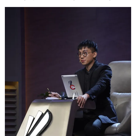
THỜI BÁO VTV
Theo dõi báo trên
Cơ quan chủ quản:
Đài Truyền hình Việt Nam
Cơ quan báo chí:
Thời báo VTV
Giấy phép hoạt động báo in và báo điện tử số 483/GP-BTTTT
cấp ngày 29/12/2023
Tổng Biên tập:
Vũ Thanh Thủy
Phó Tổng Biên tập:
Nguyễn Thị Mỹ Hạnh, Phạm Quốc Thắng,
Nguyễn Trọng Ninh
Tổng đài VTV:
024.38 355 931 - 024.38 355 932
Ðiện thoại Thời báo VTV:
024.66 897 897