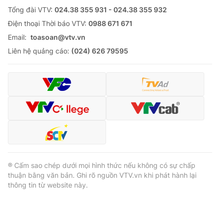
Tổng đài VTV:
024.38 355 931 - 024.38 355 932
Ðiện thoại Thời báo VTV:
0988 671 671
Email:
toasoan@vtv.vn
Liên hệ quảng cáo:
(024) 626 79595
® Cấm sao chép dưới mọi hình thức nếu không có sự chấp
thuận bằng văn bản. Ghi rõ nguồn VTV.vn khi phát hành lại
thông tin từ website này.