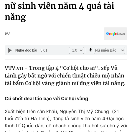
Chính trị
nữ sinh viên năm 4 quá tài
Truyền hình
năng
Văn hóa - Giải trí
Xã hội
Y tế
Đời sống
PV
Pháp luật
Công nghệ
Giáo dục
Nghe đọc bài
5:01
Y tế
VTV.vn - Trong tập 4 "Cơ hội cho ai", sếp Vũ
Thế giới
Linh gây bất ngờ với chiến thuật chiêu mộ nhân
Tin tức
tài bấm Cơ hội vàng giành nữ ứng viên tài năng.
Kinh tế
Thế giới đó đây
Cú chốt deal táo bạo với Cơ hội vàng
Tài chính
Dữ liệu và đời sống
Câu chuyện quốc tế
Thị trường
Xuất hiện trên sân khấu, Nguyễn Thị Mỹ Chung (21
tuổi đến từ Hà Tĩnh), đang là sinh viên năm 4 Đại học
Truyền hình
Góc doanh nghiệp
Kinh tế Quốc dân, cô nhanh chóng thu hút sự chú ý với