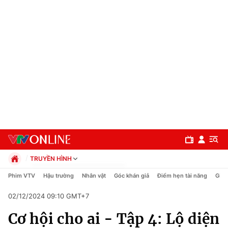
TRUYỀN HÌNH
Chính trị
Phim VTV
Hậu trường
Nhân vật
Góc khán giả
Điểm hẹn tài năng
Giải
Xã hội
02/12/2024 09:10 GMT+7
Pháp luật
Chuyên mục
Kinh tế
Cơ hội cho ai - Tập 4: Lộ diện
Thể thao