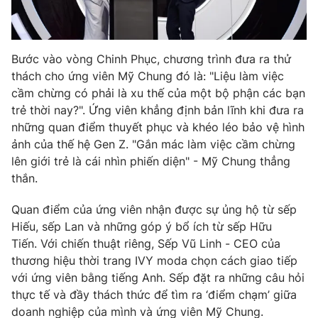
Photo
Infographic
Bước vào vòng Chinh Phục, chương trình đưa ra thử
Video
Shorts video
thách cho ứng viên Mỹ Chung đó là: "Liệu làm việc
cầm chừng có phải là xu thế của một bộ phận các bạn
VTV Money
VTV Thể thao
trẻ thời nay?". Ứng viên khẳng định bản lĩnh khi đưa ra
những quan điểm thuyết phục và khéo léo bảo vệ hình
ảnh của thế hệ Gen Z. "Gắn mác làm việc cầm chừng
VTV Sức khoẻ
Bất động sản
lên giới trẻ là cái nhìn phiến diện" - Mỹ Chung thẳng
thắn.
Thị trường 24h
Tấm lòng Việt
Quan điểm của ứng viên nhận được sự ủng hộ từ sếp
Hiếu, sếp Lan và những góp ý bổ ích từ sếp Hữu
VTV4
Vươn mình bằng AI
Tiến.
Với chiến thuật riêng, Sếp Vũ Linh - CEO của
thương hiệu thời trang IVY moda chọn cách giao tiếp
VTV9
VTV8
với ứng viên bằng tiếng Anh. Sếp đặt ra những câu hỏi
thực tế và đầy thách thức để tìm ra ‘điểm chạm’ giữa
Liên hệ tòa soạn
English
doanh nghiệp của mình và ứng viên Mỹ Chung.