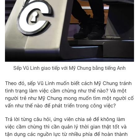
Email:
toasoan@vtv.vn
Liên hệ quảng cáo:
024-7300.7108
Sếp Vũ Linh giao tiếp với Mỹ Chung bằng tiếng Anh
Theo đó, sếp Vũ Linh muốn biết cách Mỹ Chung tránh
tình trạng làm việc cầm chừng như thế nào? Và một
® Cấm sao chép dưới mọi hình thức nếu không có sự chấp
người trẻ như Mỹ Chung mong muốn tìm một người cố
thuận bằng văn bản. Ghi rõ nguồn VTV.vn khi phát hành lại
vấn như thế nào để phát triển trong công việc?
thông tin từ website này.
Trả lời từng câu hỏi, ứng viên chia sẻ để không làm
việc cầm chừng thì cần quản lý thời gian thật tốt và
tận dụng các nguồn lực từ nhiều phía để hoàn thành