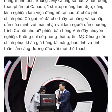
bảng thành tích "khủng". Mỹ Chung sở hữu 2 học bổng
Phim VTV
Giải trí
toàn phần tại Canada, 1 startup mảng làm đẹp, cùng
Hậu trường
kinh nghiệm làm việc đáng nể tại các tổ chức phi
Điện ảnh
chính phủ.
Cô gái trẻ đã cho thấy tài năng và sự hấp
Đời sống
Nhân vật
dẫn của mình với màn nhập vai làm người dẫn chương
Âm nhạc
Du lịch
trình Cơ hội cho ai? phiên bản tiếng Anh đầy chuyên
Khán giả
Giáo dục
Sao
nghiệp. Không chỉ có phong thái tự tin, Mỹ Chung còn
Làm đẹp
Giải sao mai
chinh phục khán giả bằng tài năng, bản lĩnh và tinh
Tuyển sinh
thần sẵn sàng đương đầu với mọi thử thách.
Công nghệ
Chất lượng cuộc sống
Học trực tuyến
Hitech Công nghệ tương lai
Giao lưu trực tuyến
Sản phẩm
Lịch phát sóng
Thị trường
Tư vấn
Chuyên mục khác
Emagazine
Podcast