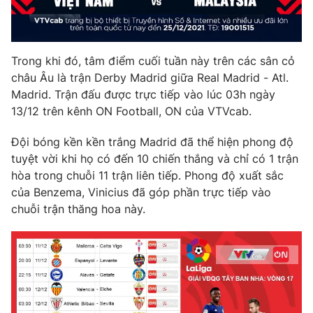
Photo
Infographic
Trong khi đó, tâm điểm cuối tuần này trên các sân cỏ
Video
Shorts video
châu Âu là trận Derby Madrid giữa Real Madrid - Atl.
Madrid. Trận đấu được trực tiếp vào lúc 03h ngày
VTV Money
VTV Thể thao
13/12 trên kênh ON Football, ON của VTVcab.
Đội bóng kền kền trắng Madrid đã thể hiện phong độ
VTV Sức khoẻ
Bất động sản
tuyệt vời khi họ có đến 10 chiến thắng và chỉ có 1 trận
hòa trong chuỗi 11 trận liên tiếp. Phong độ xuất sắc
Thị trường 24h
Tấm lòng Việt
của Benzema, Vinicius đã góp phần trực tiếp vào
chuỗi trận thăng hoa này.
VTV4
Vươn mình bằng AI
VTV9
VTV8
Liên hệ tòa soạn
English