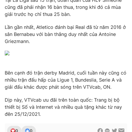
Ðiện thoại Thời báo VTV:
024.66 897 897
cũng đã phải nhận 16 bàn thua, trong khi đó cả mùa
Email:
toasoan@vtv.vn
giải trước họ chỉ thua 25 bàn.
Liên hệ quảng cáo:
024-7300.7108
Lần gần nhất, Atletico đánh bại Real đã từ năm 2016 ở
sân Bernabeu với bàn thắng duy nhất của Antoine
Griezmann.
Bên cạnh đó trận derby Madrid, cuối tuần này cũng có
nhiều trận đấu hấp của Ligue 1, Bundeslia, Serie A và
giải đấu khác được phát sóng trên VTVcab, ON.
Dịp này, VTVcab ưu đãi trên toàn quốc: Trang bị bộ
® Cấm sao chép dưới mọi hình thức nếu không có sự chấp
thiết bị Số và Internet và nhiều quà tặng khác từ nay
thuận bằng văn bản. Ghi rõ nguồn VTV.vn khi phát hành lại
đên 25/12/2021.
thông tin từ website này.
0
0