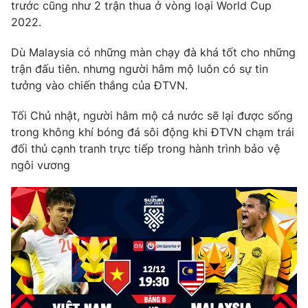
Phim VTV
trước cũng như 2 trận thua ở vòng loại World Cup
Giải trí
2022.
Hậu trường
Điện ảnh
Dù Malaysia có những màn chạy đà khá tốt cho những
Đời sống
Nhân vật
trận đấu tiên. nhưng người hâm mộ luôn có sự tin
Âm nhạc
Du lịch
tưởng vào chiến thắng của ĐTVN.
Khán giả
Giáo dục
Sao
Làm đẹp
Giải sao mai
Tối Chủ nhật, người hâm mộ cả nước sẽ lại được sống
Tuyển sinh
trong không khí bóng đá sôi động khi ĐTVN chạm trái
Công nghệ
Chất lượng cuộc sống
đối thủ cạnh tranh trực tiếp trong hành trình bảo vệ
Học trực tuyến
Hitech Công nghệ tương lai
ngôi vương
Giao lưu trực tuyến
Sản phẩm
Lịch phát sóng
Thị trường
Tư vấn
Chuyên mục khác
Emagazine
Podcast