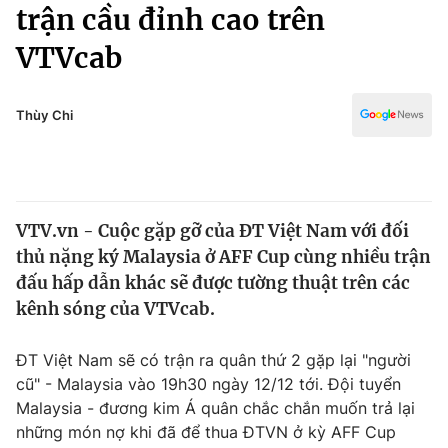
Chính trị
trận cầu đỉnh cao trên
Truyền hình
VTVcab
Văn hóa - Giải trí
Xã hội
Y tế
Đời sống
Thùy Chi
Pháp luật
Công nghệ
Giáo dục
Y tế
VTV.vn - Cuộc gặp gỡ của ĐT Việt Nam với đối
Thế giới
thủ nặng ký Malaysia ở AFF Cup cùng nhiều trận
Tin tức
đấu hấp dẫn khác sẽ được tường thuật trên các
Kinh tế
kênh sóng của VTVcab.
Thế giới đó đây
Tài chính
Dữ liệu và đời sống
Câu chuyện quốc tế
ĐT Việt Nam sẽ có trận ra quân thứ 2 gặp lại "người
Thị trường
cũ" - Malaysia vào 19h30 ngày 12/12 tới. Đội tuyển
Malaysia - đương kim Á quân chắc chắn muốn trả lại
Truyền hình
Góc doanh nghiệp
những món nợ khi đã để thua ĐTVN ở kỳ AFF Cup