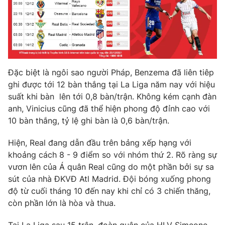
THỜI BÁO VTV
Đặc biệt là ngôi sao người Pháp, Benzema đã liên tiêp
ghi được tới 12 bàn thắng tại La Liga năm nay với hiệu
suất khi bàn lên tới 0,8 bàn/trận. Không kém cạnh đàn
Theo dõi báo trên
anh, Vinicius cũng đã thể hiện phong độ đỉnh cao với
10 bàn thắng, tỷ lệ ghi bàn là 0,6 bàn/trận.
Cơ quan chủ quản:
Đài Truyền hình Việt Nam
Cơ quan báo chí:
Thời báo VTV
Hiện, Real đang dẫn đầu trên bảng xếp hạng với
khoảng cách 8 - 9 điểm so với nhóm thứ 2. Rõ ràng sự
Giấy phép hoạt động báo in và báo điện tử số 483/GP-BTTTT
cấp ngày 29/12/2023
vươn lên của Á quân Real cũng do một phần bởi sự sa
sút của nhà ĐKVĐ Atl Madrid. Đội bóng xuống phong
Tổng Biên tập:
Vũ Thanh Thủy
độ từ cuối tháng 10 đến nay khi chỉ có 3 chiến thăng,
Phó Tổng Biên tập:
Nguyễn Thị Mỹ Hạnh, Phạm Quốc Thắng,
còn phần lớn là hòa và thua.
Nguyễn Trọng Ninh
Tổng đài VTV:
024.38 355 931 - 024.38 355 932
Tại La Liga sau 15 trận, đoàn quân của HLV Simeone