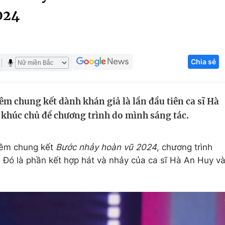
024
Góc ảnh
Giáo dục
Công nghệ
Chia sẻ
Tuyển sinh
Hitech Công ng
Học trực tuyến
Sản phẩm
êm chung kết dành khán giả là lần đầu tiên ca sĩ Hà
g
Thị trường
a khúc chủ đề chương trình do mình sáng tác.
Tư vấn
 đêm chung kết
Bước nhảy hoàn vũ 2024
, chương trình
. Đó là phần kết hợp hát và nhảy của ca sĩ Hà An Huy v