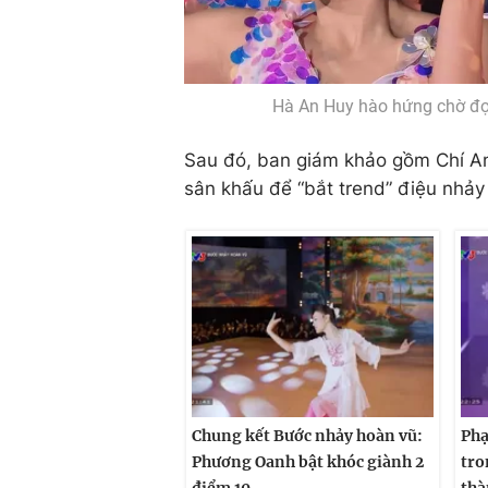
Hà An Huy hào hứng chờ đợi
Sau đó, ban giám khảo gồm Chí Anh
sân khấu để “bắt trend” điệu nhả
Chung kết Bước nhảy hoàn vũ:
Phạ
Phương Oanh bật khóc giành 2
tro