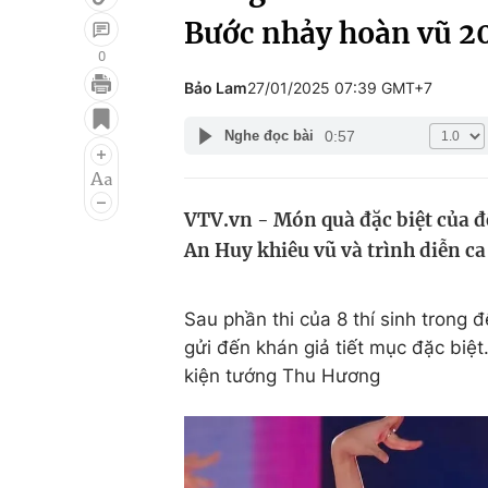
Bước nhảy hoàn vũ 2
0
Bảo Lam
27/01/2025 07:39 GMT+7
Giải trí
Đời sống
0:57
Nghe đọc bài
Điện ảnh
Du lịch
Âm nhạc
Làm đẹp
VTV.vn - Món quà đặc biệt của đ
Sao
Chất lượng cuộc sốn
An Huy khiêu vũ và trình diễn c
Sau phần thi của 8 thí sinh trong
gửi đến khán giả tiết mục đặc biệt
kiện tướng Thu Hương