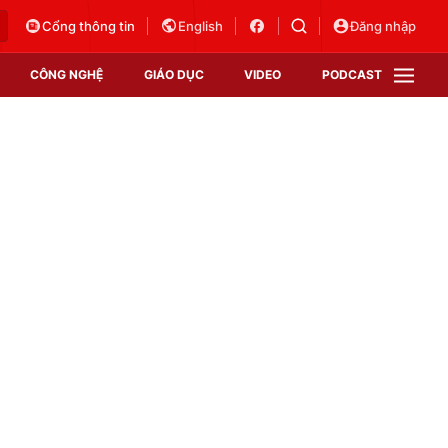
Cổng thông tin
English
Đăng nhập
CÔNG NGHỆ
GIÁO DỤC
VIDEO
PODCAST
VTV Money
VTV Thể thao
VTV Sức khoẻ
Bất động sản
Thị trường 24h
Tấm lòng Việt
Vươn mình bằng AI
VTV4
VTV8
VTV9
Lịch phát sóng
Giao lưu trực tuyến
Sự kiện