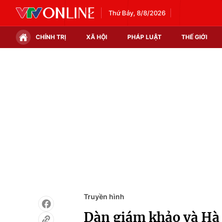
Thứ Bảy, 8/8/2026
CHÍNH TRỊ
XÃ HỘI
PHÁP LUẬT
THẾ GIỚI
Chính trị
Xã hội
Thế giới
Kinh tế
Tin tức
Tài chính
Thế giới đó đây
Thị trường
Câu chuyện quốc tế
Góc doanh nghiệp
Dữ liệu và đời sống
Truyền hình
Dàn giám khảo và Hà 