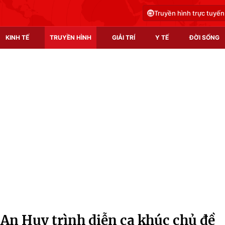
Truyền hình trực tuyến
KINH TẾ
TRUYỀN HÌNH
GIẢI TRÍ
Y TẾ
ĐỜI SỐNG
Pháp luật
Y tế
Truyền hình
Multimedia
Phim VTV
Video
Hậu trường
Shorts video
Nhân vật
Podcast
Khán giả
EMagazine
Giải sao mai
Photo
An Huy trình diễn ca khúc chủ đề
Infographic