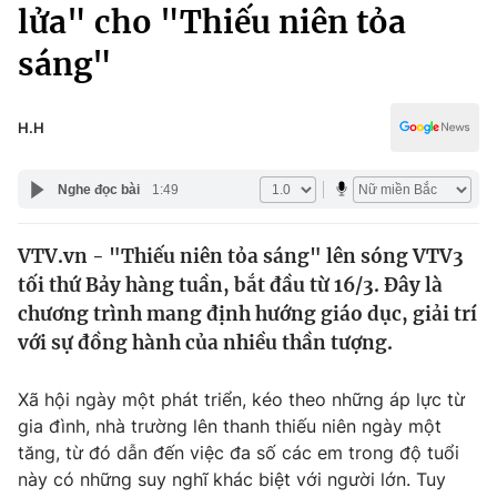
Chính trị
lửa" cho "Thiếu niên tỏa
Truyền hình
sáng"
Văn hóa - Giải trí
Xã hội
Y tế
Đời sống
H.H
Pháp luật
Công nghệ
Giáo dục
Nghe đọc bài
1:49
Y tế
VTV.vn - "Thiếu niên tỏa sáng" lên sóng VTV3
Thế giới
tối thứ Bảy hàng tuần, bắt đầu từ 16/3. Đây là
Tin tức
chương trình mang định hướng giáo dục, giải trí
Kinh tế
với sự đồng hành của nhiều thần tượng.
Thế giới đó đây
Tài chính
Dữ liệu và đời sống
Câu chuyện quốc tế
Xã hội ngày một phát triển, kéo theo những áp lực từ
Thị trường
gia đình, nhà trường lên thanh thiếu niên ngày một
tăng, từ đó dẫn đến việc đa số các em trong độ tuổi
Truyền hình
Góc doanh nghiệp
này có những suy nghĩ khác biệt với người lớn. Tuy