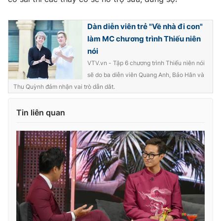
Dàn diễn viên trẻ "Về nhà đi con"
làm MC chương trình Thiếu niên
nói
VTV.vn - Tập 6 chương trình Thiếu niên nói
sẽ do ba diễn viên Quang Anh, Bảo Hân và
Thu Quỳnh đảm nhận vai trò dẫn dắt.
Tin liên quan