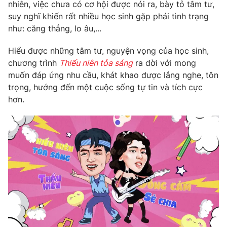
Phim VTV
nhiên, việc chưa có cơ hội được nói ra, bày tỏ tâm tư,
Giải trí
suy nghĩ khiến rất nhiều học sinh gặp phải tình trạng
Hậu trường
như: căng thẳng, lo âu,...
Điện ảnh
Đời sống
Nhân vật
Hiểu được những tâm tư, nguyện vọng của học sinh,
Âm nhạc
Du lịch
chương trình
Thiếu niên tỏa sáng
ra đời với mong
Khán giả
Giáo dục
Sao
muốn đáp ứng nhu cầu, khát khao được lắng nghe, tôn
Làm đẹp
Giải sao mai
trọng, hướng đến một cuộc sống tự tin và tích cực
Tuyển sinh
Công nghệ
hơn.
Chất lượng cuộc sống
Học trực tuyến
Hitech Công nghệ tương lai
Giao lưu trực tuyến
Sản phẩm
Lịch phát sóng
Thị trường
Tư vấn
Chuyên mục khác
Emagazine
Podcast