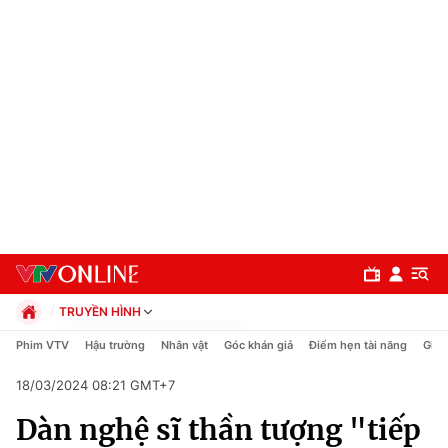
TRUYỀN HÌNH
Chính trị
Phim VTV
Hậu trường
Nhân vật
Góc khán giả
Điểm hẹn tài năng
Giải
Xã hội
18/03/2024 08:21 GMT+7
Pháp luật
Chuyên mục
Kinh tế
Dàn nghệ sĩ thần tượng "tiếp
Thể thao