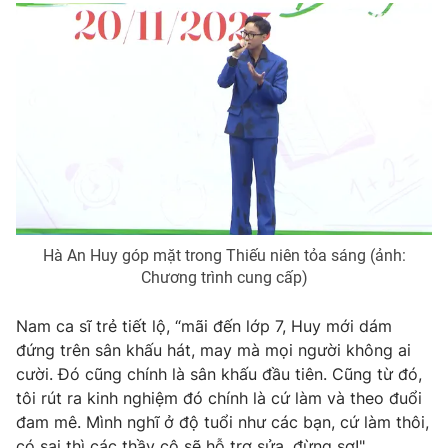
Ðiện thoại Thời báo VTV:
024.66 897 897
Email:
toasoan@vtv.vn
Liên hệ quảng cáo:
024-7300.7108
Hà An Huy góp mặt trong Thiếu niên tỏa sáng (ảnh:
Chương trình cung cấp)
Nam ca sĩ trẻ tiết lộ, “mãi đến lớp 7, Huy mới dám
® Cấm sao chép dưới mọi hình thức nếu không có sự chấp
đứng trên sân khấu hát, may mà mọi người không ai
thuận bằng văn bản. Ghi rõ nguồn VTV.vn khi phát hành lại
cười. Đó cũng chính là sân khấu đầu tiên. Cũng từ đó,
thông tin từ website này.
tôi rút ra kinh nghiệm đó chính là cứ làm và theo đuổi
đam mê. Mình nghĩ ở độ tuổi như các bạn, cứ làm thôi,
có sai thì các thầy cô sẽ hỗ trợ sửa, đừng sợ!"