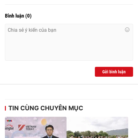
Bình luận
(
0
)
Gửi bình luận
TIN CÙNG CHUYÊN MỤC