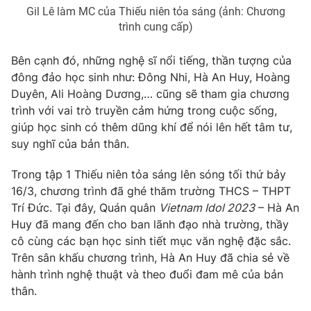
Gil Lê làm MC của Thiếu niên tỏa sáng (ảnh: Chương
trình cung cấp)
Bên cạnh đó, những nghệ sĩ nổi tiếng, thần tượng của
THỜI BÁO VTV
đông đảo học sinh như: Đông Nhi, Hà An Huy, Hoàng
Duyên, Ali Hoàng Dương,… cũng sẽ tham gia chương
trình với vai trò truyền cảm hứng trong cuộc sống,
giúp học sinh có thêm dũng khí để nói lên hết tâm tư,
Theo dõi báo trên
suy nghĩ của bản thân.
Trong tập 1 Thiếu niên tỏa sáng lên sóng tối thứ bảy
Cơ quan chủ quản:
Đài Truyền hình Việt Nam
16/3, chương trình đã ghé thăm trường THCS – THPT
Cơ quan báo chí:
Thời báo VTV
Trí Đức. Tại đây, Quán quân
Vietnam Idol 2023
– Hà An
Giấy phép hoạt động báo in và báo điện tử số 483/GP-BTTTT
Huy đã mang đến cho ban lãnh đạo nhà trường, thầy
cấp ngày 29/12/2023
cô cùng các bạn học sinh tiết mục văn nghệ đặc sắc.
Tổng Biên tập:
Vũ Thanh Thủy
Trên sân khấu chương trình, Hà An Huy đã chia sẻ về
Phó Tổng Biên tập:
Nguyễn Thị Mỹ Hạnh, Phạm Quốc Thắng,
hành trình nghệ thuật và theo đuổi đam mê của bản
Nguyễn Trọng Ninh
thân.
Tổng đài VTV:
024.38 355 931 - 024.38 355 932