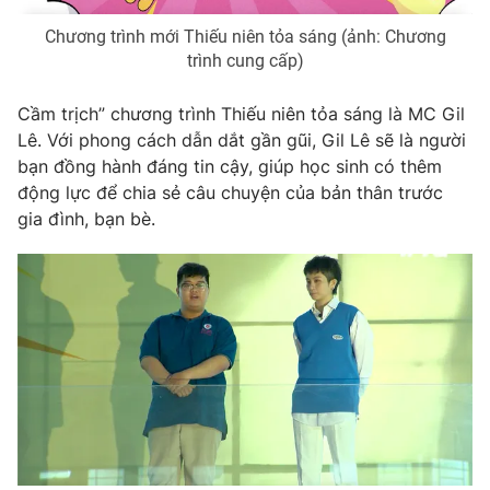
Photo
Infographic
Chương trình mới Thiếu niên tỏa sáng (ảnh: Chương
trình cung cấp)
Video
Shorts video
Cầm trịch” chương trình Thiếu niên tỏa sáng là MC Gil
Lê. Với phong cách dẫn dắt gần gũi, Gil Lê sẽ là người
VTV Money
VTV Thể thao
bạn đồng hành đáng tin cậy, giúp học sinh có thêm
động lực để chia sẻ câu chuyện của bản thân trước
gia đình, bạn bè.
VTV Sức khoẻ
Bất động sản
Thị trường 24h
Tấm lòng Việt
VTV4
Vươn mình bằng AI
VTV9
VTV8
Liên hệ tòa soạn
English