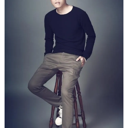
THỜI BÁO VTV
Theo dõi báo trên
Cơ quan chủ quản:
Đài Truyền hình Việt Nam
Cơ quan báo chí:
Thời báo VTV
Giấy phép hoạt động báo in và báo điện tử số 483/GP-BTTTT
cấp ngày 29/12/2023
Tổng Biên tập:
Vũ Thanh Thủy
Phó Tổng Biên tập:
Nguyễn Thị Mỹ Hạnh, Phạm Quốc Thắng,
Nguyễn Trọng Ninh
Tổng đài VTV:
024.38 355 931 - 024.38 355 932