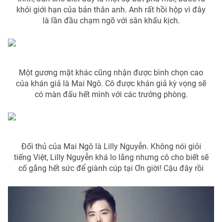
khỏi giới hạn của bản thân anh. Anh rất hồi hộp vì đây
Photo
Infographic
là lần đầu chạm ngõ với sân khấu kịch.
Video
Shorts video
Một gương mặt khác cũng nhận được bình chọn cao
VTV Money
VTV Thể thao
của khán giả là Mai Ngô. Cô được khán giả kỳ vọng sẽ
có màn đấu hết mình với các trưởng phòng.
VTV Sức khoẻ
Bất động sản
Thị trường 24h
Tấm lòng Việt
Đối thủ của Mai Ngô là Lilly Nguyễn. Không nói giỏi
tiếng Việt, Lilly Nguyễn khá lo lắng nhưng cô cho biết sẽ
VTV4
Vươn mình bằng AI
cố gắng hết sức để giành cúp tại Ơn giời! Cậu đây rồi
VTV9
VTV8
Liên hệ tòa soạn
English