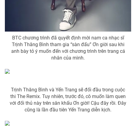
Ðiện thoại Thời báo VTV:
024.66 897 897
Email:
toasoan@vtv.vn
Liên hệ quảng cáo:
024-7300.7108
BTC chương trình đã quyết định mời nam ca nhạc sĩ
Trịnh Thăng Bình tham gia “sàn đấu” Ơn giời sau khi
anh bày tỏ ý muốn đến với chương trình trên trang cá
nhân của mình.
Trịnh Thăng Bình và Yến Trang sẽ đối đầu trong cuộc
thi The Remix. Tuy nhiên, trước đó, cô muốn làm quen
với đối thủ này trên sân khấu Ơn giời! Cậu đây rồi. Đây
® Cấm sao chép dưới mọi hình thức nếu không có sự chấp
cũng là lần đầu tiên Yến Trang diễn kịch.
thuận bằng văn bản. Ghi rõ nguồn VTV.vn khi phát hành lại
thông tin từ website này.