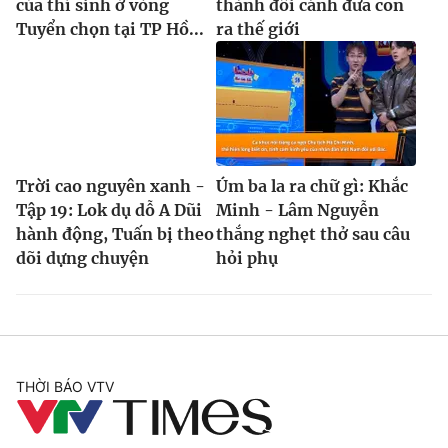
của thí sinh ở vòng
thành đôi cánh đưa con
Tuyển chọn tại TP Hồ...
ra thế giới
Trời cao nguyên xanh -
Úm ba la ra chữ gì: Khắc
Tập 19: Lok dụ dỗ A Dũi
Minh - Lâm Nguyễn
hành động, Tuấn bị theo
thắng nghẹt thở sau câu
dõi dựng chuyện
hỏi phụ
THỜI BÁO VTV