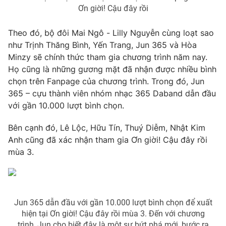
Phim VTV
Ơn giời! Cậu đây rồi
Giải trí
Hậu trường
Điện ảnh
Theo đó, bộ đôi Mai Ngô - Lilly Nguyễn cùng loạt sao
Đời sống
Nhân vật
như Trịnh Thăng Bình, Yến Trang, Jun 365 và Hòa
Âm nhạc
Minzy sẽ chính thức tham gia chương trình năm nay.
Du lịch
Khán giả
Giáo dục
Họ cũng là những gương mặt đã nhận được nhiều bình
Sao
Làm đẹp
chọn trên Fanpage của chương trình. Trong đó, Jun
Giải sao mai
Tuyển sinh
365 – cựu thành viên nhóm nhạc 365 Daband dẫn đầu
Công nghệ
Chất lượng cuộc sống
với gần 10.000 lượt bình chọn.
Học trực tuyến
Hitech Công nghệ tương lai
Giao lưu trực tuyến
Bên cạnh đó, Lê Lộc, Hữu Tín, Thuý Diễm, Nhật Kim
Sản phẩm
Anh cũng đã xác nhận tham gia Ơn giời! Cậu đây rồi
mùa 3.
Lịch phát sóng
Thị trường
Tư vấn
Chuyên mục khác
Jun 365 dẫn đầu với gần 10.000 lượt bình chọn để xuất
Emagazine
Podcast
hiện tại Ơn giời! Cậu đây rồi mùa 3. Đến với chương
trình, Jun cho biết đây là một sự bứt phá mới, bước ra