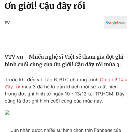
Chính trị
Ơn giời! Cậu đây rồi
Truyền hình
Văn hóa - Giải trí
Xã hội
Y tế
PV
Đời sống
Pháp luật
Công nghệ
Giáo dục
Y tế
VTV.vn - Nhiều nghệ sĩ Việt sẽ tham gia đợt ghi
hình cuối cùng của Ơn giời! Cậu đây rồi mùa 3.
Thế giới
Trước khi đến với tập 6, BTC chương trình
Ơn giời! Cậu
Tin tức
đây rồi
mùa 3 đã hé lộ dàn khách mời sẽ xuất hiện
Kinh tế
trong đợt ghi hình từ ngày 10 - 13/12 tại TP.HCM. Đây
Thế giới đó đây
Tài chính
cũng là đợt ghi hình cuối cùng của mùa này.
Dữ liệu và đời sống
Câu chuyện quốc tế
Thị trường
Truyền hình
Góc doanh nghiệp
Jun nhận được nhiều sự bình chọn trên Fanpage của