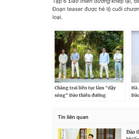
Tập 6
Đảo thiên đường
khép lại, đ
Đoạn teaser được hé lộ cuối chương
loại.
Chàng trai liên tục làm "dậy
Hà 
sóng" Đảo thiên đường
Đảo
Tin liên quan
Đảo t