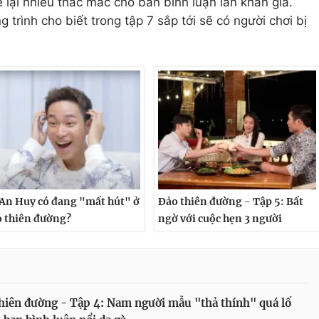
ể lại nhiều thắc mắc cho ban bình luận lẫn khán giả.
 trình cho biết trong tập 7 sắp tới sẽ có người chơi bị
An Huy có đang "mất hút" ở
Đảo thiên đường - Tập 5: Bất
 thiên đường?
ngờ với cuộc hẹn 3 người
hiên đường - Tập 4: Nam người mẫu "thả thính" quá lố