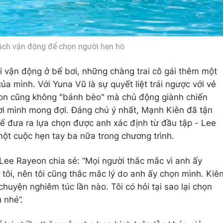
ách vận động để chọn người hẹn hò
ơi vận động ở bể bơi, những chàng trai cô gái thêm một
ủa mình. Với Yuna Vũ là sự quyết liệt trái ngược với vẻ
n cũng không "bánh bèo" mà chủ động giành chiến
ời mình mong đợi. Đáng chú ý nhất, Mạnh Kiên đã tận
để đưa ra lựa chọn được anh xác định từ đầu tập - Lee
một cuộc hẹn tay ba nữa trong chương trình.
Lee Rayeon chia sẻ: “Mọi người thắc mắc vì anh ấy
 tôi, nên tôi cũng thắc mắc lý do anh ấy chọn mình. Kiê
chuyện nghiêm túc lần nào. Tôi có hỏi tại sao lại chọn
 nhé”.