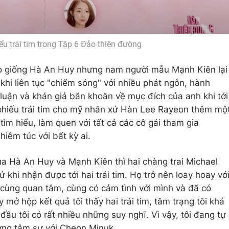
ếu trái tim trong Tập 6 Đảo thiên đường
ào giống Hà An Huy nhưng nam người mẫu Mạnh Kiên lại
khi liên tục "chiếm sóng" với nhiều phát ngôn, hành
 luận và khán giả băn khoăn về mục đích của anh khi tới
 phiếu trái tim cho mỹ nhân xứ Hàn Lee Rayeon thêm mộ
ìm hiểu, làm quen với tất cả các cô gái tham gia
iêm túc với bất kỳ ai.
ủa Hà An Huy và Mạnh Kiên thì hai chàng trai Michael
 khi nhận được tới hai trái tim. Họ trở nên loay hoay vớ
i cùng quan tâm, cùng có cảm tình với mình và đã có
mở hộp kết quả tôi thấy hai trái tim, tâm trạng tôi khá
 đầu tôi có rất nhiều những suy nghĩ. Vì vậy, tôi đang tự
ương tâm sự với Cheon Minuk.