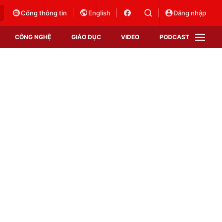
Cổng thông tin
English
Đăng nhập
CÔNG NGHỆ
GIÁO DỤC
VIDEO
PODCAST
VTV Money
VTV Thể thao
VTV Sức khoẻ
Bất động sản
Thị trường 24h
Tấm lòng Việt
Vươn mình bằng AI
VTV4
VTV8
VTV9
Lịch phát sóng
Giao lưu trực tuyến
Sự kiện