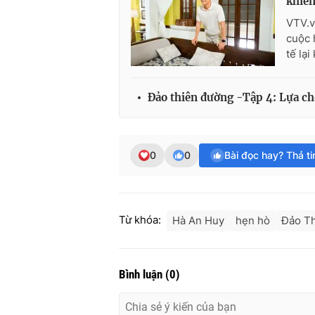
khiến
VTV.v
cuộc 
tế lạ
Đảo thiên đường -Tập 4: Lựa ch
0
0
Bài đọc hay? Thả t
Từ khóa:
Hà An Huy
hẹn hò
Đảo T
Bình luận
(
0
)