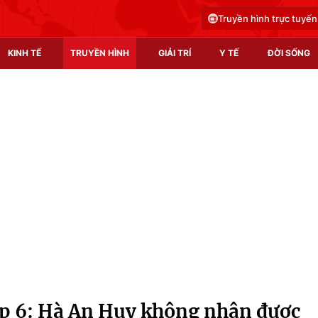
Truyền hình trực tuyến
KINH TẾ
TRUYỀN HÌNH
GIẢI TRÍ
Y TẾ
ĐỜI SỐNG
Pháp luật
Y tế
Truyền hình
Multimedia
Phim VTV
Video
Hậu trường
Shorts video
Nhân vật
Podcast
Khán giả
EMagazine
Giải sao mai
Photo
ập 6: Hà An Huy không nhận được
Infographic