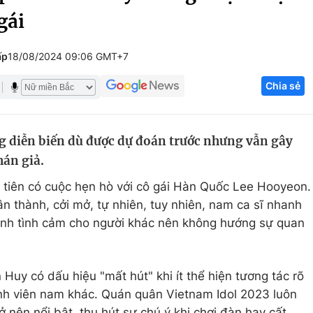
gái
Góc ảnh
ấp
18/08/2024 09:06 GMT+7
Giáo dục
Công nghệ
Chia sẻ
Tuyển sinh
Hitech Công ng
Học trực tuyến
Sản phẩm
g diễn biến dù được dự đoán trước nhưng vẫn gây
g
Thị trường
hán giả.
Tư vấn
 tiên có cuộc hẹn hò với cô gái Hàn Quốc Lee Hooyeon.
n thành, cởi mở, tự nhiên, tuy nhiên, nam ca sĩ nhanh
nh tình cảm cho người khác nên không hướng sự quan
Huy có dấu hiệu "mất hút" khi ít thể hiện tương tác rõ
ành viên nam khác. Quán quân Vietnam Idol 2023 luôn
rở nên nổi bật, thu hút sự chú ý khi chơi đàn hay cất