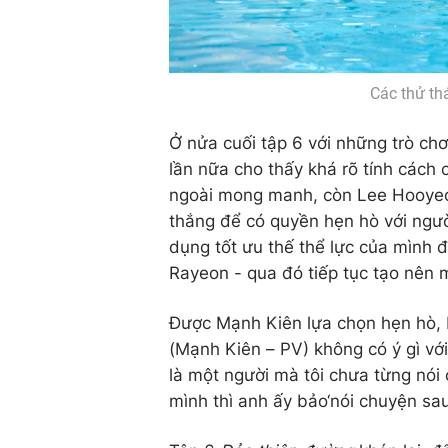
Các thử th
Ở nửa cuối tập 6 với những trò ch
lần nữa cho thấy khá rõ tính cách c
ngoài mong manh, còn Lee Hooyeo
thắng để có quyền hẹn hò với ngư
dụng tốt ưu thế thể lực của mình 
Rayeon - qua đó tiếp tục tạo nên 
Được Mạnh Kiên lựa chọn hẹn hò, 
(Mạnh Kiên – PV) không có ý gì với
là một người mà tôi chưa từng nói 
mình thì anh ấy bảo‘nói chuyện sau