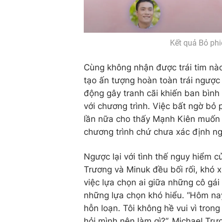
Kết quả Bỏ phi
Cùng không nhận được trái tim n
tạo ấn tượng hoàn toàn trái ngược 
động gây tranh cãi khiến ban bình
với chương trình. Việc bất ngờ bỏ
lần nữa cho thấy Mạnh Kiên muốn t
chương trình chứ chưa xác định ngh
Ngược lại với tình thế nguy hiểm c
Trương và Minuk đều bối rối, khó xử
việc lựa chọn ai giữa những cô gá
những lựa chọn khó hiểu. “Hôm nay 
hỗn loạn. Tôi không hề vui vì trong
hỏi mình nên làm gì?”, Michael Tr