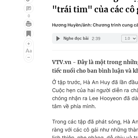
"trái tim" của các cô 
0
Hương Huyền/ảnh: Chương trình cung c
Giải trí
Đời sống
2:39
Nghe đọc bài
Điện ảnh
Du lịch
Âm nhạc
Làm đẹp
VTV.vn - Đây là một trong nhữn
Sao
Chất lượng cuộc sốn
tiếc nuối cho ban bình luận và k
Ở tập trước, Hà An Huy đã lần đầu
Cuộc hẹn của hai người diễn ra châ
chóng nhận ra Lee Hooyeon đã dà
tâm về phía mình.
Trong các tập đã phát sóng, Hà An 
ràng với các cô gái như những th
lịch thiệp, nhẹ nhàng, dễ chịu và t