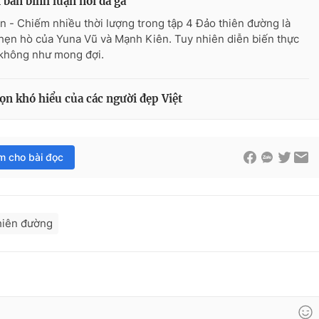
 ban bình luận nổi da gà
n - Chiếm nhiều thời lượng trong tập 4 Đảo thiên đường là
hẹn hò của Yuna Vũ và Mạnh Kiên. Tuy nhiên diễn biến thực
i không như mong đợi.
ọn khó hiểu của các người đẹp Việt
im cho bài đọc
hiên đường