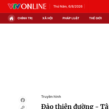
Thứ Năm, 6/8/2026
CHÍNH TRỊ
XÃ HỘI
PHÁP LUẬT
THẾ GIỚI
Chính trị
Xã hội
Thế giới
Kinh tế
Tin tức
Tài chính
Thế giới đó đây
Thị trường
Câu chuyện quốc tế
Góc doanh nghiệp
Dữ liệu và đời sống
Truyền hình
Đảo thiên đường - T