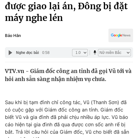
Chính trị
được giao lại án, Đông bị đặt
Truyền hình
máy nghe lén
Văn hóa - Giải trí
Xã hội
Y tế
Đời sống
Bảo Hân
Pháp luật
Công nghệ
Giáo dục
Nghe đọc bài
0:58
Y tế
VTV.vn - Giám đốc công an tỉnh đã gọi Vũ tới và
Thế giới
hỏi anh sẵn sàng nhận nhiệm vụ chưa.
Tin tức
Kinh tế
Thế giới đó đây
Sau khi bị tạm đình chỉ công tác, Vũ (Thanh Sơn) đã
Tài chính
Dữ liệu và đời sống
có cuộc gặp với Giám đốc công an tỉnh. Giám đốc
Câu chuyện quốc tế
Thị trường
biết Vũ và gia đình đã phải chịu nhiều áp lực. Vũ báo
cáo hiện tại gia đình đã qua được cơn sốc anh rể bị
Truyền hình
Góc doanh nghiệp
bắt. Trả lời câu hỏi của Giám đốc, Vũ cho biết đã sẵn