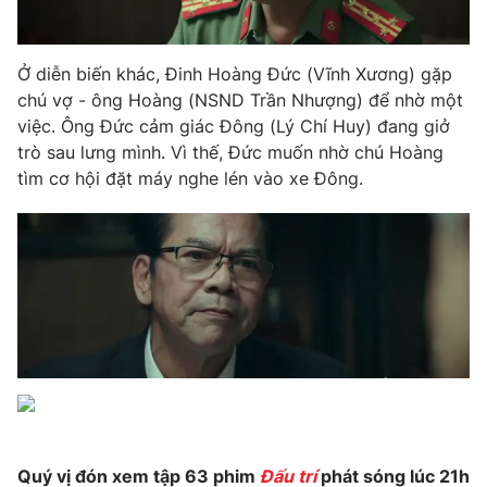
Photo
Infographic
Ở diễn biến khác, Đinh Hoàng Đức (Vĩnh Xương) gặp
Video
Shorts video
chú vợ - ông Hoàng (NSND Trần Nhượng) để nhờ một
việc. Ông Đức cảm giác Đông (Lý Chí Huy) đang giở
trò sau lưng mình. Vì thế, Đức muốn nhờ chú Hoàng
VTV Money
VTV Thể thao
tìm cơ hội đặt máy nghe lén vào xe Đông.
VTV Sức khoẻ
Bất động sản
Thị trường 24h
Tấm lòng Việt
VTV4
Vươn mình bằng AI
VTV9
VTV8
Quý vị đón xem tập 63 phim
Đấu trí
phát sóng lúc 21h
Liên hệ tòa soạn
English