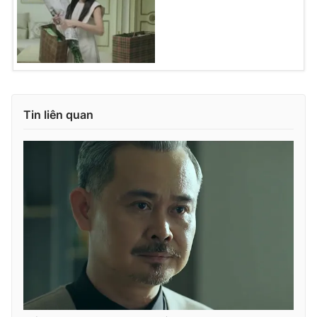
Ðiện thoại Thời báo VTV:
024.66 897 897
Email:
toasoan@vtv.vn
Liên hệ quảng cáo:
024-7300.7108
Tin liên quan
® Cấm sao chép dưới mọi hình thức nếu không có sự chấp
thuận bằng văn bản. Ghi rõ nguồn VTV.vn khi phát hành lại
thông tin từ website này.