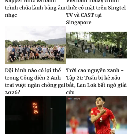
Rapper Binz và hành
Vietnam Today chính
trình chữa lành bằng âm
thức có mặt trên Singtel
nhạc
TV và CAST tại
Singapore
Đội hình nào có lợi thế
Trời cao nguyên xanh -
trong Công diễn 2 Anh
Tập 21: Tuấn bị kẻ xấu
trai vượt ngàn chông gai
bắt, Lan Lok bất ngờ giải
2026?
cứu