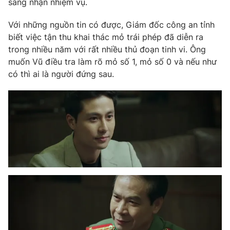
sàng nhận nhiệm vụ.
Phim VTV
Giải trí
Hậu trường
Với những nguồn tin có được, Giám đốc công an tỉnh
Điện ảnh
biết việc tận thu khai thác mỏ trái phép đã diễn ra
Đời sống
Nhân vật
trong nhiều năm với rất nhiều thủ đoạn tinh vi. Ông
Âm nhạc
muốn Vũ điều tra làm rõ mỏ số 1, mỏ số 0 và nếu như
Du lịch
Khán giả
Giáo dục
Sao
có thì ai là người đứng sau.
Làm đẹp
Giải sao mai
Tuyển sinh
Công nghệ
Chất lượng cuộc sống
Học trực tuyến
Hitech Công nghệ tương lai
Giao lưu trực tuyến
Sản phẩm
Lịch phát sóng
Thị trường
Tư vấn
Chuyên mục khác
Emagazine
Podcast