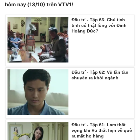
hôm nay (13/10) trên VTV1!
Đấu trí - Tập 63: Chủ tịch
tỉnh có thật lòng với Đinh
THỜI BÁO VTV
Hoàng Đức?
Theo dõi báo trên
Đấu trí - Tập 62: Vũ lăn tăn
chuyện ra khỏi ngành
Cơ quan chủ quản:
Đài Truyền hình Việt Nam
Cơ quan báo chí:
Thời báo VTV
Giấy phép hoạt động báo in và báo điện tử số 483/GP-BTTTT
cấp ngày 29/12/2023
Tổng Biên tập:
Vũ Thanh Thủy
Phó Tổng Biên tập:
Nguyễn Thị Mỹ Hạnh, Phạm Quốc Thắng,
Đấu trí - Tập 61: Lam thất
Nguyễn Trọng Ninh
vọng khi Vũ thất hẹn về quê
Tổng đài VTV:
024.38 355 931 - 024.38 355 932
ra mắt họ hàng