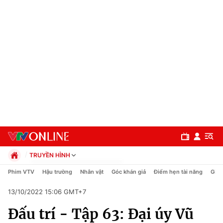
TRUYỀN HÌNH
Chính trị
Phim VTV
Hậu trường
Nhân vật
Góc khán giả
Điểm hẹn tài năng
Giải
Xã hội
13/10/2022 15:06 GMT+7
Pháp luật
Chuyên mục
Kinh tế
Đấu trí - Tập 63: Đại úy Vũ
Thể thao