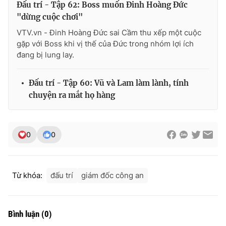
Đấu trí - Tập 62: Boss muốn Đinh Hoàng Đức
"dừng cuộc chơi"
VTV.vn - Đinh Hoàng Đức sai Cầm thu xếp một cuộc
gặp với Boss khi vị thế của Đức trong nhóm lợi ích
đang bị lung lay.
Đấu trí - Tập 60: Vũ và Lam làm lành, tính
chuyện ra mắt họ hàng
0
0
Từ khóa:
đấu trí
giám đốc công an
Bình luận
(
0
)