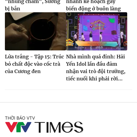
"nhúng chàm", Sương
nhanh kế hoạch gây
bị bắn
biến động ở buôn làng
Lửa trắng - Tập 15: Trúc
Nhà mình quá đỉnh: Hải
bỏ chất độc vào cốc trà
Yến Idol lần đầu đảm
của Cương đen
nhận vai trò đội trưởng,
tiếc nuối khi phải rời...
THỜI BÁO VTV