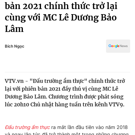
Chính trị
bản 2021 chính thức trở lại
Truyền hình
cùng với MC Lê Dương Bảo
Văn hóa - Giải trí
Xã hội
Y tế
Lâm
Đời sống
Pháp luật
Công nghệ
Giáo dục
Bích Ngọc
Y tế
Thế giới
VTV.vn - "Đấu trường ẩm thực" chính thức trở
Tin tức
lại với phiên bản 2021 đầy thú vị cùng MC Lê
Kinh tế
Thế giới đó đây
Dương Bảo Lâm. Chương trình được phát sóng
Tài chính
lúc 20h10 Chủ nhật hàng tuần trên kênh VTV9.
Dữ liệu và đời sống
Câu chuyện quốc tế
Thị trường
Truyền hình
Góc doanh nghiệp
Đấu trường ẩm thực
ra mắt lần đầu tiên vào năm 2018
và ngay lập tức đã trở thành một trong những chương