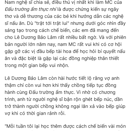
Email:
toasoan@vtv.vn
Nam nghệ sĩ chia sẻ, điều thú vị nhất khi làm MC của
Đấu trường ẩm thực nhí
là được chứng kiến sự ngây
Liên hệ quảng cáo:
024-7300.7108
thơ và dễ thương của các bé khi hướng dẫn các nghệ
sĩ nấu ăn. Dù "trật tới trật lui" nhưng dưới góc nhìn đầy
sáng tạo trong cách chế biến, các em đã mang đến
cho Lê Dương Bảo Lâm rất nhiều bất ngờ. Và với phiên
bản người lớn năm nay, nam MC rất vui khi có cơ hội
gặp gỡ các vị đầu bếp tài hoa để học hỏi bí quyết nấu
ăn và đặc biệt là gặp lại các đồng nghiệp thân thiết
trong một gian bếp vui nhộn.
Lê Dương Bảo Lâm còn hài hước tiết lộ rằng vợ anh
thậm chí còn vui hơn khi thấy chồng tiếp tục đồng
® Cấm sao chép dưới mọi hình thức nếu không có sự chấp
hành cùng Đấu trường ẩm thực. Vì nhờ có chương
thuận bằng văn bản. Ghi rõ nguồn VTV.vn khi phát hành lại
trình, anh từ người nghệ sĩ bận rộn ghét bếp núc, dần
thông tin từ website này.
trở thành người chồng không ngại lăn xả vào bếp giúp
vợ khi có thời gian rảnh rỗi.
"Mỗi tuần tôi lại học thêm được cách chế biến vài món