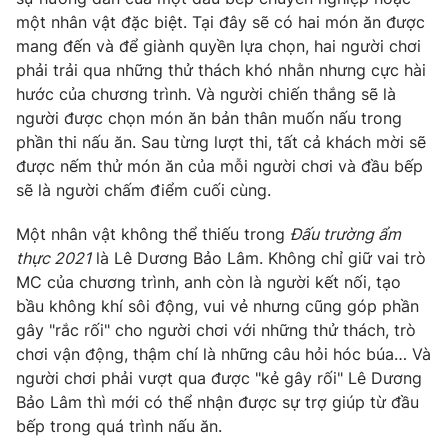
một nhân vật đặc biệt. Tại đây sẽ có hai món ăn được
Photo
Infographic
mang đến và để giành quyền lựa chọn, hai người chơi
phải trải qua những thử thách khó nhằn nhưng cực hài
Video
Shorts video
hước của chương trình. Và người chiến thắng sẽ là
người được chọn món ăn bản thân muốn nấu trong
phần thi nấu ăn. Sau từng lượt thi, tất cả khách mời sẽ
VTV Money
VTV Thể thao
được nếm thử món ăn của mỗi người chơi và đầu bếp
sẽ là người chấm điểm cuối cùng.
VTV Sức khoẻ
Bất động sản
Một nhân vật không thể thiếu trong
Đấu trường ẩm
thực 2021
là Lê Dương Bảo Lâm. Không chỉ giữ vai trò
Thị trường 24h
Tấm lòng Việt
MC của chương trình, anh còn là người kết nối, tạo
bầu không khí sôi động, vui vẻ nhưng cũng góp phần
VTV4
Vươn mình bằng AI
gây "rắc rối" cho người chơi với những thử thách, trò
chơi vận động, thậm chí là những câu hỏi hóc búa… Và
người chơi phải vượt qua được "kẻ gây rối" Lê Dương
VTV9
VTV8
Bảo Lâm thì mới có thể nhận được sự trợ giúp từ đầu
bếp trong quá trình nấu ăn.
Liên hệ tòa soạn
English