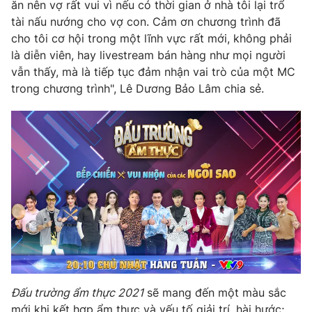
ăn nên vợ rất vui vì nếu có thời gian ở nhà tôi lại trổ
tài nấu nướng cho vợ con. Cảm ơn chương trình đã
cho tôi cơ hội trong một lĩnh vực rất mới, không phải
là diễn viên, hay livestream bán hàng như mọi người
vẫn thấy, mà là tiếp tục đảm nhận vai trò của một MC
trong chương trình", Lê Dương Bảo Lâm chia sẻ.
Đấu trường ẩm thực 2021
sẽ mang đến một màu sắc
mới khi kết hợp ẩm thực và yếu tố giải trí, hài hước;