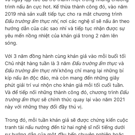
Phim VTV
Giải trí
trình nấu ăn cực hot. Kế thừa thành công đó, vào năm
Hậu trường
2019 nhà sản xuất tiếp tục cho ra mắt chương trình
Điện ảnh
Đấu trường ẩm thực nhí,
nơi các nghệ sĩ sẽ nấu ăn theo
Đời sống
Nhân vật
hướng dẫn của các sao nhí và tiếp tục nhận được sự
Âm nhạc
yêu mến nồng nhiệt của khán giả trong 2 năm lên
Du lịch
Khán giả
Giáo dục
sóng.
Sao
Làm đẹp
Giải sao mai
Tuyển sinh
Với 3 năm đồng hành cùng khán giả vào mỗi buổi tối
Công nghệ
Chất lượng cuộc sống
Chủ nhật hàng tuần là 3 năm
Đấu trường ẩm thực
và
Học trực tuyến
Đấu trường ẩm thực nhí
không chỉ mang lại những bí
Hitech Công nghệ tương lai
Giao lưu trực tuyến
kíp nấu ăn độc đáo, mà còn mang đến những giây
Sản phẩm
phút giải trí vui nhộn cho khán giả mỗi tối cuối tuần.
Và để tiếp nối những thành công đó, chương trình
Đấu
Lịch phát sóng
Thị trường
trường ẩm thực
sẽ chính thức quay lại vào năm 2021
này với những thay đổi đầy thú vị.
Tư vấn
Chuyên mục khác
Trong đó, mỗi tuần khán giả sẽ được chứng kiến cuộc
Emagazine
tranh tài nấu nướng đến từ hai nghệ sĩ nổi tiếng dưới
Podcast
sự hướng dẫn của một đầu bếp chuyên nghiệp hoặc