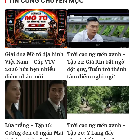
TIN CÙNG CHUYÊN MỤC
Giải đua Mô tô địa hình
Trời cao nguyên xanh -
Việt Nam - Cúp VTV
Tập 21: Già Rin bất ngờ
2026 hứa hẹn nhiều
đột quỵ, Tuấn trở thành
điểm nhấn mới
tâm điểm nghi ngờ
Lửa trắng - Tập 16:
Trời cao nguyên xanh -
Cương đen cố ngăn Mai
Tập 20: Y Lang đẩy