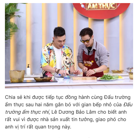
THỜI BÁO VTV
Theo dõi báo trên
Cơ quan chủ quản:
Đài Truyền hình Việt Nam
Cơ quan báo chí:
Thời báo VTV
Giấy phép hoạt động báo in và báo điện tử số 483/GP-BTTTT
cấp ngày 29/12/2023
Chia sẻ khi được tiếp tục đồng hành cùng Đấu trường
Tổng Biên tập:
Vũ Thanh Thủy
ẩm thực sau hai năm gắn bó với gian bếp nhỏ của
Đấu
Phó Tổng Biên tập:
Nguyễn Thị Mỹ Hạnh, Phạm Quốc Thắng,
trường ẩm thực nhí
, Lê Dương Bảo Lâm cho biết anh
Nguyễn Trọng Ninh
rất vui vì được nhà sản xuất tin tưởng, giao phó cho
Tổng đài VTV:
024.38 355 931 - 024.38 355 932
anh vị trí rất quan trọng này.
Ðiện thoại Thời báo VTV:
024.66 897 897