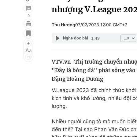
nhượng V.League 2023
0
Thu Hương
07/02/2023 12:00 GMT+7
Giải trí
Đời sống
1:49
Nghe đọc bài
Điện ảnh
Du lịch
Âm nhạc
Làm đẹp
VTV.vn-Thị trường chuyển nhượn
Sao
Chất lượng cuộc sốn
"Đây là bóng đá" phát sóng vào 
Đặng Hoàng Dương
V.League 2023 đã chính thức khởi 
kịch tính và khó lường, nhiều đội
lượng.
Nhiều người cũng tò mò muốn biết
đến thế? Tại sao Phan Văn Đức ch