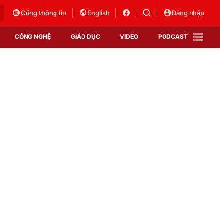
Cổng thông tin
English
Đăng nhập
CÔNG NGHỆ
GIÁO DỤC
VIDEO
PODCAST
VTV Money
VTV Thể thao
VTV Sức khoẻ
Bất động sản
Thị trường 24h
Tấm lòng Việt
Vươn mình bằng AI
VTV4
VTV8
VTV9
Lịch phát sóng
Giao lưu trực tuyến
Sự kiện