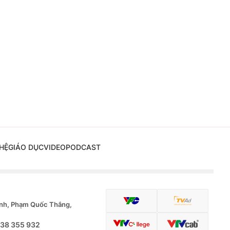
HỆ
GIÁO DỤC
VIDEO
PODCAST
nh, Phạm Quốc Thắng,
.38 355 932