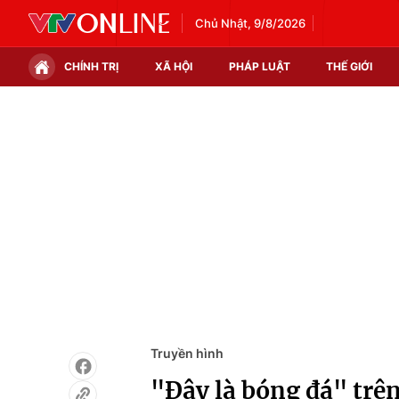
Chủ Nhật, 9/8/2026
CHÍNH TRỊ
XÃ HỘI
PHÁP LUẬT
THẾ GIỚI
Chính trị
Xã hội
Thế giới
Kinh tế
Tin tức
Tài chính
Thế giới đó đây
Thị trường
Câu chuyện quốc tế
Góc doanh nghiệp
Dữ liệu và đời sống
Truyền hình
"Đây là bóng đá" trê