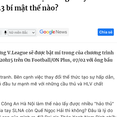
 bí mật thế nào?
Góc ảnh
Giáo dục
Công nghệ
Chia sẻ
Tuyển sinh
Hitech Công ng
Học trực tuyến
Sản phẩm
g V.League sẽ được bật mí trong của chương trình
g
Thị trường
20h15 trên On Football/ON Plus, 07/02 với ông bầu
Tư vấn
tranh. Bên cạnh việc thay đổi thể thức tạo sự hấp dẫn,
 có đầu tư mạnh mẽ với những cầu thủ và HLV chất
 Công An Hà Nội làm thế nào lấy được nhiều "hảo thủ"
ia tay SLNA còn Quế Ngọc Hải thì không? Đâu là lý do