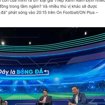
 con của mình ra đi? Đại gia Thép Xanh Nam Định nhiề
đồng trong tầm ngắm? Và nhiều thú vị khác sẽ được
 đá" phát sóng vào 20:15 trên On Football/ON Plus –