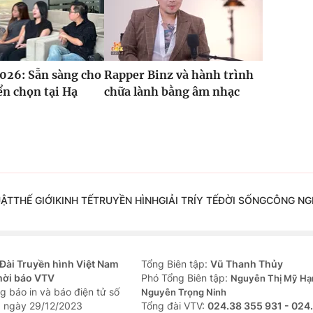
026: Sẵn sàng cho
Rapper Binz và hành trình
n chọn tại Hạ
chữa lành bằng âm nhạc
UẬT
THẾ GIỚI
KINH TẾ
TRUYỀN HÌNH
GIẢI TRÍ
Y TẾ
ĐỜI SỐNG
CÔNG NG
Đài Truyền hình Việt Nam
Tổng Biên tập:
Vũ Thanh Thủy
hời báo VTV
Phó Tổng Biên tập:
Nguyễn Thị Mỹ Hạ
g báo in và báo điện tử số
Nguyễn Trọng Ninh
 ngày 29/12/2023
Tổng đài VTV:
024.38 355 931 - 024