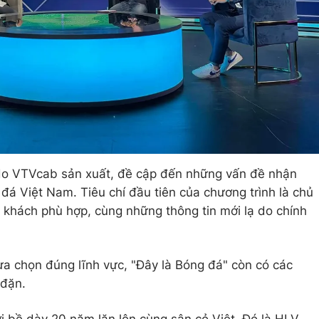
do VTVcab sản xuất, đề cập đến những vấn đề nhận
á Việt Nam. Tiêu chí đầu tiên của chương trình là chủ
ị khách phù hợp, cùng những thông tin mới lạ do chính
a chọn đúng lĩnh vực, "Đây là Bóng đá" còn có các
 đặn.
ới bề dày 20 năm lăn lộn cùng sân cỏ Việt. Đó là HLV