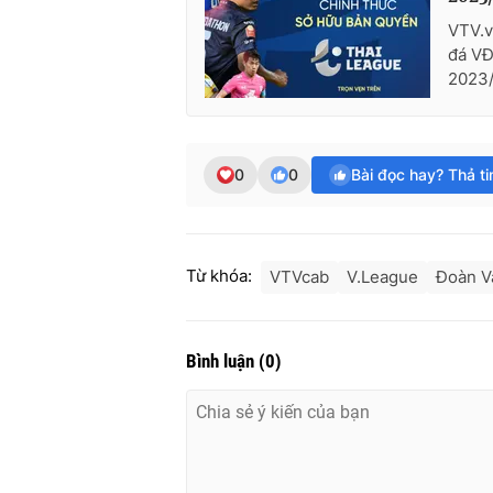
VTV.v
đá VĐ
2023/
0
0
Bài đọc hay? Thả t
Từ khóa:
VTVcab
V.League
Đoàn V
Bình luận
(
0
)