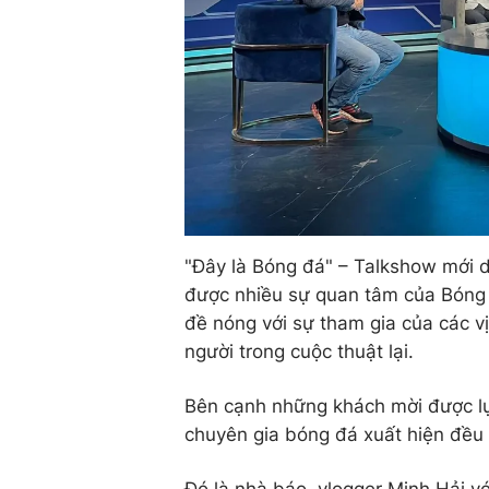
"Đây là Bóng đá" – Talkshow mới 
được nhiều sự quan tâm của Bóng đ
đề nóng với sự tham gia của các v
người trong cuộc thuật lại.
Bên cạnh những khách mời được lự
chuyên gia bóng đá xuất hiện đều
Đó là nhà báo, vlogger Minh Hải v