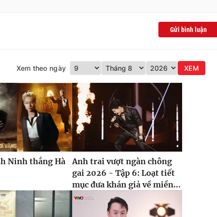
Gửi bình luận
Xem theo ngày
XEM
h Ninh thắng Hà
Anh trai vượt ngàn chông
gai 2026 - Tập 6: Loạt tiết
mục đưa khán giả về miền...