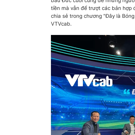
bầu Đức cuối cùng để những người
tiền mà vẫn để trượt các bản hợp 
chia sẻ trong chương "Đây là Bóng
VTVcab.