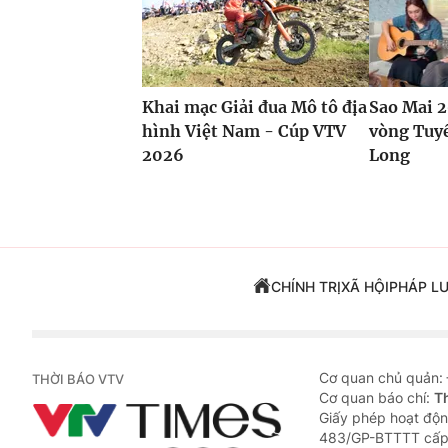
Khai mạc Giải đua Mô tô địa
Sao Mai 2
hình Việt Nam - Cúp VTV
vòng Tuyể
2026
Long
CHÍNH TRỊ
XÃ HỘI
PHÁP L
Cơ quan chủ quản:
THỜI BÁO VTV
Cơ quan báo chí:
T
Giấy phép hoạt độn
483/GP-BTTTT cấp