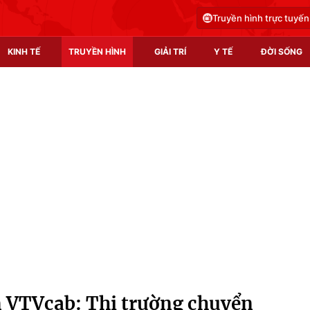
Truyền hình trực tuyến
KINH TẾ
TRUYỀN HÌNH
GIẢI TRÍ
Y TẾ
ĐỜI SỐNG
Pháp luật
Y tế
Truyền hình
Multimedia
Phim VTV
Video
Hậu trường
Shorts video
Nhân vật
Podcast
Khán giả
EMagazine
Giải sao mai
Photo
n VTVcab: Thị trường chuyển
Infographic