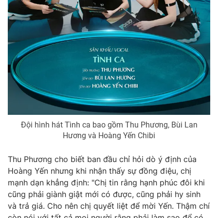
THỜI BÁO VTV
Theo dõi báo trên
Cơ quan chủ quản:
Đài Truyền hình Việt Nam
Đội hình hát Tình ca bao gồm Thu Phương, Bùi Lan
Hương và Hoàng Yến Chibi
Cơ quan báo chí:
Thời báo VTV
Giấy phép hoạt động báo in và báo điện tử số 483/GP-BTTTT
Thu Phương cho biết ban đầu chỉ hỏi dò ý định của
cấp ngày 29/12/2023
Hoàng Yến nhưng khi nhận thấy sự đồng điệu, chị
Tổng Biên tập:
Vũ Thanh Thủy
mạnh dạn khẳng định: "Chị tin rằng hạnh phúc đôi khi
Phó Tổng Biên tập:
Nguyễn Thị Mỹ Hạnh, Phạm Quốc Thắng,
cũng phải giành giật mới có được, cũng phải hy sinh
Nguyễn Trọng Ninh
và trả giá. Cho nên chị quyết liệt để mời Yến. Thậm chí
Tổng đài VTV:
024.38 355 931 - 024.38 355 932
còn nói với tất cả mọi người rằng phải làm sao để có