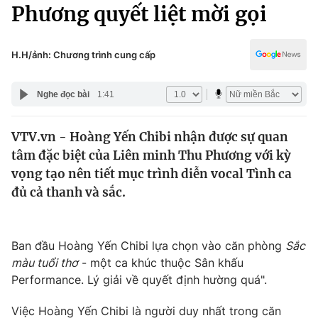
Chính trị
Phương quyết liệt mời gọi
Truyền hình
Văn hóa - Giải trí
Xã hội
Y tế
H.H/ảnh: Chương trình cung cấp
Đời sống
Pháp luật
Công nghệ
Nghe đọc bài
1:41
Giáo dục
Y tế
VTV.vn - Hoàng Yến Chibi nhận được sự quan
tâm đặc biệt của Liên minh Thu Phương với kỳ
Thế giới
vọng tạo nên tiết mục trình diễn vocal Tình ca
đủ cả thanh và sắc.
Tin tức
Kinh tế
Thế giới đó đây
Tài chính
Ban đầu Hoàng Yến Chibi lựa chọn vào căn phòng
Sắc
Dữ liệu và đời sống
Câu chuyện quốc tế
màu tuổi thơ
- một ca khúc thuộc Sân khấu
Thị trường
Performance. Lý giải về quyết định hường quá".
Truyền hình
Góc doanh nghiệp
Việc Hoàng Yến Chibi là người duy nhất trong căn