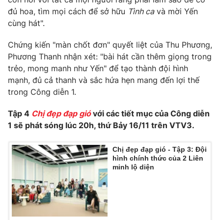
Ðiện thoại Thời báo VTV:
024.66 897 897
đủ hoa, tìm mọi cách để sở hữu
Tình ca
và mời Yến
Email:
toasoan@vtv.vn
cùng hát".
Liên hệ quảng cáo:
024-7300.7108
Chứng kiến "màn chốt đơn" quyết liệt của Thu Phương,
Phương Thanh nhận xét: "bài hát cần thêm giọng trong
trẻo, mong manh như Yến" để tạo thành đội hình
mạnh, đủ cả thanh và sắc hứa hẹn mang đến lợi thế
trong Công diễn 1.
Tập 4
Chị đẹp đạp gió
với các tiết mục của Công diễn
1 sẽ phát sóng lúc 20h, thứ Bảy 16/11 trên VTV3.
Chị đẹp đạp gió - Tập 3: Đội
hình chính thức của 2 Liên
minh lộ diện
® Cấm sao chép dưới mọi hình thức nếu không có sự chấp
thuận bằng văn bản. Ghi rõ nguồn VTV.vn khi phát hành lại
thông tin từ website này.