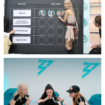
Photo
Infographic
Video
Shorts video
VTV Money
VTV Thể thao
VTV Sức khoẻ
Bất động sản
Thị trường 24h
Tấm lòng Việt
VTV4
Vươn mình bằng AI
VTV9
VTV8
Liên hệ tòa soạn
English