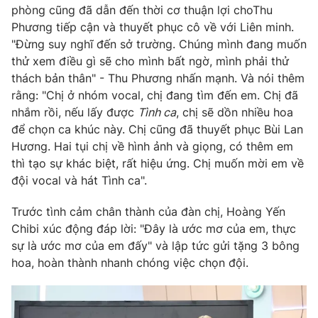
Phim VTV
phòng cũng đã dẫn đến thời cơ thuận lợi choThu
Giải trí
Phương tiếp cận và thuyết phục cô về với Liên minh.
Hậu trường
"Đừng suy nghĩ đến sở trường. Chúng mình đang muốn
Điện ảnh
Đời sống
Nhân vật
thử xem điều gì sẽ cho mình bất ngờ, mình phải thử
Âm nhạc
thách bản thân" - Thu Phương nhấn mạnh. Và nói thêm
Du lịch
Khán giả
rằng: "Chị ở nhóm vocal, chị đang tìm đến em. Chị đã
Giáo dục
Sao
nhắm rồi, nếu lấy được
Tình ca
, chị sẽ dồn nhiều hoa
Làm đẹp
Giải sao mai
Tuyển sinh
để chọn ca khúc này. Chị cũng đã thuyết phục Bùi Lan
Công nghệ
Chất lượng cuộc sống
Hương. Hai tụi chị về hình ảnh và giọng, có thêm em
Học trực tuyến
thì tạo sự khác biệt, rất hiệu ứng. Chị muốn mời em về
Hitech Công nghệ tương lai
Giao lưu trực tuyến
đội vocal và hát Tình ca".
Sản phẩm
Trước tình cảm chân thành của đàn chị, Hoàng Yến
Lịch phát sóng
Thị trường
Chibi xúc động đáp lời: "Đây là ước mơ của em, thực
sự là ước mơ của em đấy" và lập tức gửi tặng 3 bông
Tư vấn
hoa, hoàn thành nhanh chóng việc chọn đội.
Chuyên mục khác
Emagazine
Podcast