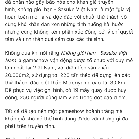
Phim VTV
đã phần nào gây bão hòa cho khán giả truyền
Giải trí
hình, Không giới hạn - Sasuke Việt Nam là một "gia vị"
Hậu trường
hoàn toàn mới lạ và độc đáo với chuỗi thử thách vô
Điện ảnh
cùng khó khăn đan xen những tình huống hài hước
Đời sống
Nhân vật
nhưng cũng không kém phần xúc động bởi ý chí quyết
Âm nhạc
Du lịch
Khán giả
tâm và tinh thần quả cảm của các thí sinh.
Giáo dục
Sao
Làm đẹp
Giải sao mai
Không quá khi nói rằng
Không giới hạn - Sasuke Việt
Tuyển sinh
Nam
là gameshow vận động được tổ chức với quy mô
Công nghệ
Chất lượng cuộc sống
lớn nhất tại Việt Nam, với diện tích sân khấu
Học trực tuyến
Hitech Công nghệ tương lai
20.000m2, sử dụng tới 220 tấn thép để dựng lên các
Giao lưu trực tuyến
thử thách, đặc biệt tháp Midoriyama cao tới 30,6m.
Sản phẩm
Để phục vụ việc ghi hình, có 19 máy quay được huy
Lịch phát sóng
động, 250 người cùng làm việc trong đợt cao điểm.
Thị trường
Tư vấn
Tất cả đã tạo nên một gameshow hoành tráng mà
khán giả khó có thể hình dung được với những gì đã
Chuyên mục khác
phát trên truyền hình.
Emagazine
Podcast