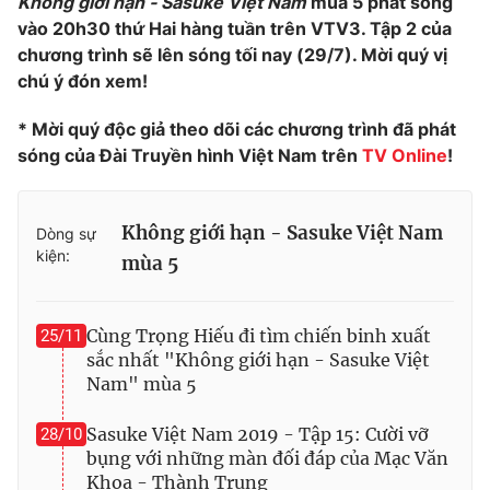
Không giới hạn - Sasuke Việt Nam
mùa 5 phát sóng
vào 20h30 thứ Hai hàng tuần trên VTV3. Tập 2 của
Photo
Infographic
chương trình sẽ lên sóng tối nay (29/7). Mời quý vị
chú ý đón xem!
Video
Shorts video
* Mời quý độc giả theo dõi các chương trình đã phát
sóng của Đài Truyền hình Việt Nam trên
TV Online
!
VTV Money
VTV Thể thao
VTV Sức khoẻ
Bất động sản
Không giới hạn - Sasuke Việt Nam
Dòng sự
kiện:
mùa 5
Thị trường 24h
Tấm lòng Việt
Cùng Trọng Hiếu đi tìm chiến binh xuất
25/11
VTV4
Vươn mình bằng AI
sắc nhất "Không giới hạn - Sasuke Việt
Nam" mùa 5
VTV9
VTV8
Sasuke Việt Nam 2019 - Tập 15: Cười vỡ
28/10
bụng với những màn đối đáp của Mạc Văn
Liên hệ tòa soạn
English
Khoa - Thành Trung