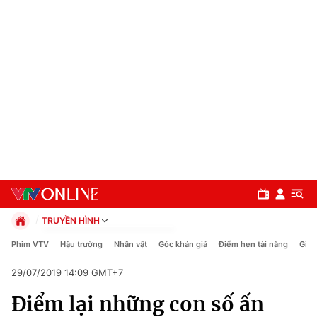
TRUYỀN HÌNH
Chính trị
Phim VTV
Hậu trường
Nhân vật
Góc khán giả
Điểm hẹn tài năng
Giải
Xã hội
29/07/2019 14:09 GMT+7
Pháp luật
Chuyên mục
Kinh tế
Điểm lại những con số ấn
Thể thao