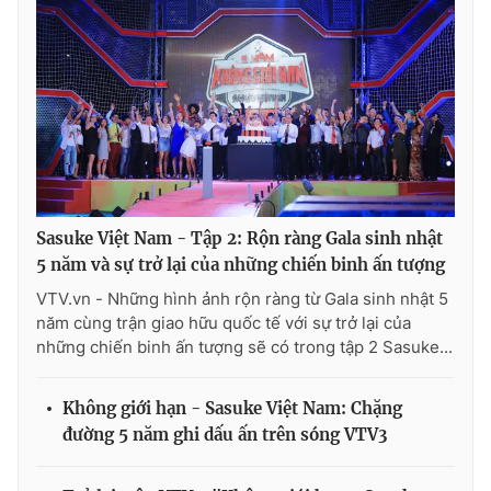
Ðiện thoại Thời báo VTV:
024.66 897 897
Email:
toasoan@vtv.vn
Liên hệ quảng cáo:
024-7300.7108
Sasuke Việt Nam - Tập 2: Rộn ràng Gala sinh nhật
5 năm và sự trở lại của những chiến binh ấn tượng
VTV.vn - Những hình ảnh rộn ràng từ Gala sinh nhật 5
năm cùng trận giao hữu quốc tế với sự trở lại của
những chiến binh ấn tượng sẽ có trong tập 2 Sasuke...
® Cấm sao chép dưới mọi hình thức nếu không có sự chấp
thuận bằng văn bản. Ghi rõ nguồn VTV.vn khi phát hành lại
Không giới hạn - Sasuke Việt Nam: Chặng
thông tin từ website này.
đường 5 năm ghi dấu ấn trên sóng VTV3