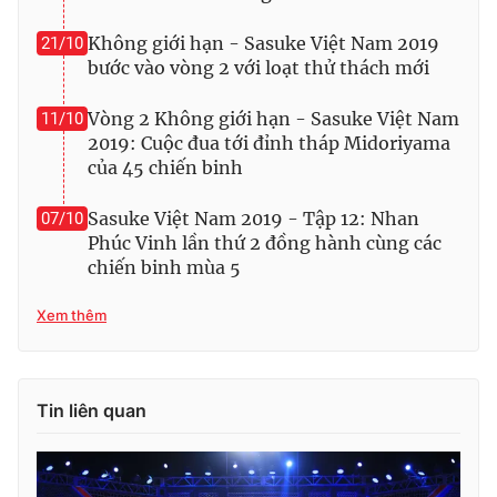
Không giới hạn - Sasuke Việt Nam 2019
21/10
bước vào vòng 2 với loạt thử thách mới
THỜI BÁO VTV
Vòng 2 Không giới hạn - Sasuke Việt Nam
11/10
2019: Cuộc đua tới đỉnh tháp Midoriyama
của 45 chiến binh
Theo dõi báo trên
Sasuke Việt Nam 2019 - Tập 12: Nhan
07/10
Phúc Vinh lần thứ 2 đồng hành cùng các
chiến binh mùa 5
Cơ quan chủ quản:
Đài Truyền hình Việt Nam
Cơ quan báo chí:
Thời báo VTV
Xem thêm
Giấy phép hoạt động báo in và báo điện tử số 483/GP-BTTTT
cấp ngày 29/12/2023
Tổng Biên tập:
Vũ Thanh Thủy
Tin liên quan
Phó Tổng Biên tập:
Nguyễn Thị Mỹ Hạnh, Phạm Quốc Thắng,
Nguyễn Trọng Ninh
Tổng đài VTV:
024.38 355 931 - 024.38 355 932