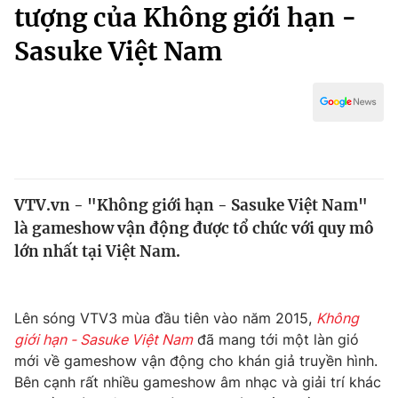
Chính trị
tượng của Không giới hạn -
Truyền hình
Sasuke Việt Nam
Văn hóa - Giải trí
Xã hội
Y tế
Đời sống
Pháp luật
Công nghệ
Giáo dục
Y tế
VTV.vn - "Không giới hạn - Sasuke Việt Nam"
Thế giới
là gameshow vận động được tổ chức với quy mô
Tin tức
lớn nhất tại Việt Nam.
Kinh tế
Thế giới đó đây
Tài chính
Dữ liệu và đời sống
Lên sóng VTV3 mùa đầu tiên vào năm 2015,
Không
Câu chuyện quốc tế
Thị trường
giới hạn - Sasuke Việt Nam
đã mang tới một làn gió
mới về gameshow vận động cho khán giả truyền hình.
Truyền hình
Góc doanh nghiệp
Bên cạnh rất nhiều gameshow âm nhạc và giải trí khác