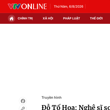
Thứ Năm, 6/8/2026
CHÍNH TRỊ
XÃ HỘI
PHÁP LUẬT
THẾ GIỚI
Chính trị
Xã hội
Thế giới
Kinh tế
Tin tức
Tài chính
Thế giới đó đây
Thị trường
Câu chuyện quốc tế
Góc doanh nghiệp
Dữ liệu và đời sống
Truyền hình
Đỗ Tố Hoa: Nghệ sĩ so