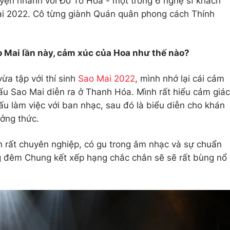
yện nhanh với Đỗ Tố Hoa - một trong 6 nghệ sĩ khách
Mai 2022. Cô từng giành Quán quân phong cách Thính
o Mai lần này, cảm xúc của Hoa như thế nào?
ừa tập với thí sinh
Sao Mai 2022
, mình nhớ lại cái cảm
hấu Sao Mai diễn ra ở Thanh Hóa. Mình rất hiểu cảm giác
hấu làm việc với ban nhạc, sau đó là biểu diễn cho khán
ởng thức.
nh rất chuyên nghiệp, có gu trong âm nhạc và sự chuẩn
ằng đêm Chung kết xếp hạng chắc chắn sẽ sẽ rất bùng nổ