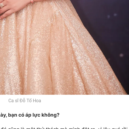
Ca sĩ Đỗ Tố Hoa
 này, bạn có áp lực không?