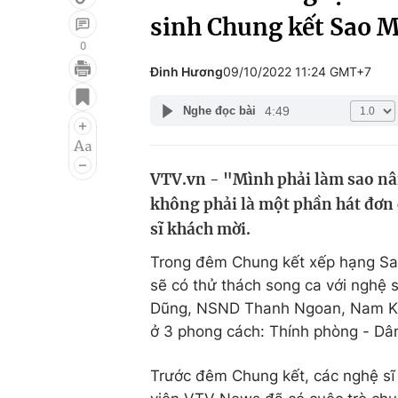
sinh Chung kết Sao M
0
Đinh Hương
09/10/2022 11:24 GMT+7
Giải trí
Đời sống
4:49
Nghe đọc bài
Điện ảnh
Du lịch
Âm nhạc
Làm đẹp
VTV.vn - "Mình phải làm sao nân
Sao
Chất lượng cuộc sốn
không phải là một phần hát đơn 
sĩ khách mời.
Trong đêm Chung kết xếp hạng Sao 
sẽ có thử thách song ca với nghệ
Dũng, NSND Thanh Ngoan, Nam Khánh
ở 3 phong cách: Thính phòng - Dâ
Trước đêm Chung kết, các nghệ sĩ 