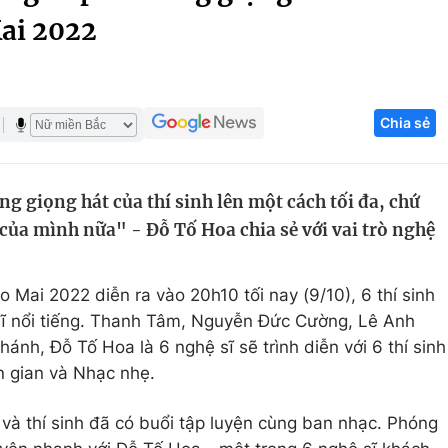
ai 2022
Góc ảnh
Giáo dục
Công nghệ
Chia sẻ
Tuyển sinh
Hitech Công ng
Học trực tuyến
Sản phẩm
g giọng hát của thí sinh lên một cách tối đa, chứ
g
Thị trường
của mình nữa" - Đỗ Tố Hoa chia sẻ với vai trò nghệ
Tư vấn
Mai 2022 diễn ra vào 20h10 tối nay (9/10), 6 thí sinh
 sĩ nổi tiếng. Thanh Tâm, Nguyễn Đức Cường, Lê Anh
, Đỗ Tố Hoa là 6 nghệ sĩ sẽ trình diễn với 6 thí sinh
n gian và Nhạc nhẹ.
và thí sinh đã có buổi tập luyện cùng ban nhạc. Phóng