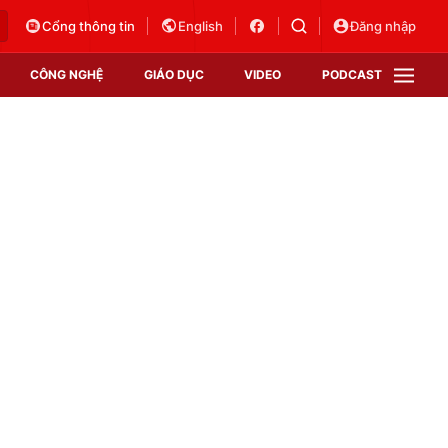
Cổng thông tin
English
Đăng nhập
CÔNG NGHỆ
GIÁO DỤC
VIDEO
PODCAST
VTV Money
VTV Thể thao
VTV Sức khoẻ
Bất động sản
Thị trường 24h
Tấm lòng Việt
Vươn mình bằng AI
VTV4
VTV8
VTV9
Lịch phát sóng
Giao lưu trực tuyến
Sự kiện