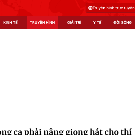
Truyền hình trực tuyến
KINH TẾ
TRUYỀN HÌNH
GIẢI TRÍ
Y TẾ
ĐỜI SỐNG
Pháp luật
Y tế
Truyền hình
Multimedia
Phim VTV
Video
Hậu trường
Shorts video
Nhân vật
Podcast
Khán giả
EMagazine
Giải sao mai
Photo
ng ca phải nâng giọng hát cho thí
Infographic