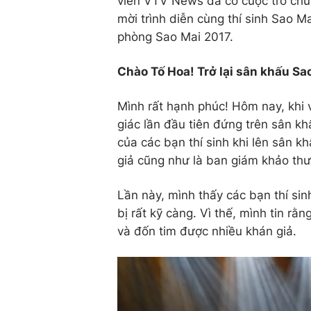
viên VTV News đã có cuộc trò chu
mời trình diễn cùng thí sinh Sao 
phòng Sao Mai 2017.
Chào Tố Hoa! Trở lại sân khấu Sa
Mình rất hạnh phúc! Hôm nay, khi v
giác lần đầu tiên đứng trên sân k
của các bạn thí sinh khi lên sân k
giả cũng như là ban giám khảo thư
Lần này, mình thấy các bạn thí si
bị rất kỹ càng. Vì thế, mình tin r
và đốn tim được nhiều khán giả.