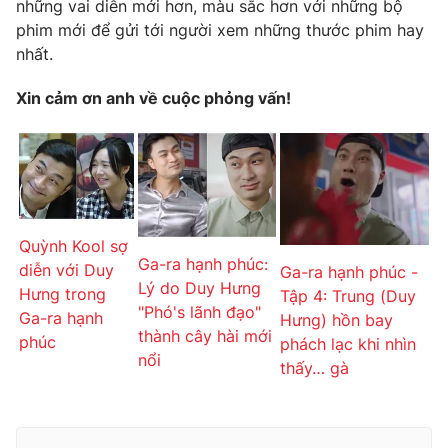
những vai diễn mới hơn, màu sắc hơn với những bộ
phim mới để gửi tới người xem những thước phim hay
nhất.
Xin cảm ơn anh về cuộc phỏng vấn!
Quỳnh Kool sợ
Ga-ra hạnh phúc:
diễn với Duy
Ga-ra hạnh phúc -
Lý do Duy Hưng
Hưng trong
Tập 4: Trung (Duy
"Phó's lãnh đạo"
Ga-ra hạnh
Hưng) hồn bay
thành cây hài mới
phúc
phách lạc khi nhìn
nổi
thấy… gà