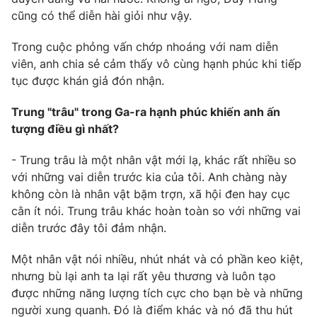
cũng có thể diễn hài giỏi như vậy.
Photo
Infographic
Trong cuộc phỏng vấn chớp nhoáng với nam diễn
Video
viên, anh chia sẻ cảm thấy vô cùng hạnh phúc khi tiếp
Shorts video
tục được khán giả đón nhận.
VTV Money
VTV Thể thao
Trung "trâu" trong Ga-ra hạnh phúc khiến anh ấn
tượng điều gì nhất?
VTV Sức khoẻ
Bất động sản
- Trung trâu là một nhân vật mới lạ, khác rất nhiều so
với những vai diễn trước kia của tôi. Anh chàng này
Thị trường 24h
Tấm lòng Việt
không còn là nhân vật bặm trợn, xã hội đen hay cục
cằn ít nói. Trung trâu khác hoàn toàn so với những vai
VTV4
diễn trước đây tôi đảm nhận.
Vươn mình bằng AI
Một nhân vật nói nhiều, nhút nhát và có phần keo kiệt,
VTV9
VTV8
nhưng bù lại anh ta lại rất yêu thương và luôn tạo
được những năng lượng tích cực cho bạn bè và những
Liên hệ tòa soạn
người xung quanh. Đó là điểm khác và nó đã thu hút
English