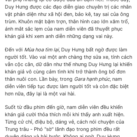
Phim VTV
Giải trí
Duy Hưng được các đạo diễn giao chuyên trị các nhân
Hậu trường
vật phản diện như xã hội đen, bảo kê, tay sai của ông
Điện ảnh
trùm. Khuôn mặt bặm trợn, thân hình cao lớn xăm trổ,
Đời sống
Nhân vật
ánh mắt sắc lẹm của nam diễn viên đã thuyết phục
Âm nhạc
khán giả khi xem anh diễn những dạng vai này.
Du lịch
Khán giả
Giáo dục
Sao
Làm đẹp
Đến với
Mùa hoa tìm lại,
Duy Hưng bất ngờ được làm
Giải sao mai
Tuyển sinh
người tốt. Vào vai một anh chàng thợ sửa xe, tính cách
Công nghệ
Chất lượng cuộc sống
vẫn cộc cằn, dữ dằn như thế nhưng Duy Hưng lại khiến
Học trực tuyến
khán giả vô cùng cảm tình khi trở thành ông bố đơn
Hitech Công nghệ tương lai
Giao lưu trực tuyến
thân nuôi con. Lần bày, trong
Gara hạnh phúc,
nam
Sản phẩm
diễn viên tiếp tục được làm người tốt và còn đặc biệt
hơn nữa, đây lại là một vai hài.
Lịch phát sóng
Thị trường
Suốt từ đầu phim đến giờ, nam diễn viên đều khiến
Tư vấn
khán giả cười thỏa thích mỗi khi thấy anh xuất hiện.
Chuyên mục khác
Từng cử chỉ, điệu bộ, dáng vẻ, cách nói chuyện của
Emagazine
Trung trâu - Phó "sờ" lãnh đạo trong phim đều rất
Podcast
duyên dáng và hài hước. Không ai ngờ, Duy Hưng