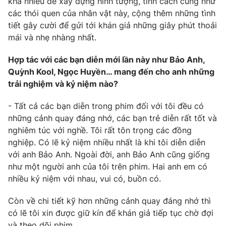
khá nhiều để xây dựng hình tượng, tính cách cũng như
các thói quen của nhân vật này, cộng thêm những tình
tiết gây cười để gửi tới khán giả những giây phút thoải
mái và nhẹ nhàng nhất.
Hợp tác với các bạn diễn mới lần này như Bảo Anh,
Quỳnh Kool, Ngọc Huyền… mang đến cho anh những
trải nghiệm và kỷ niệm nào?
- Tất cả các bạn diễn trong phim đối với tôi đều có
những cảnh quay đáng nhớ, các bạn trẻ diễn rất tốt và
nghiêm túc với nghề. Tôi rất tôn trọng các đồng
nghiệp. Có lẽ kỷ niệm nhiều nhất là khi tôi diễn diễn
với anh Bảo Anh. Ngoài đời, anh Bảo Anh cũng giống
như một người anh của tôi trên phim. Hai anh em có
nhiều kỷ niệm với nhau, vui có, buồn có.
Còn về chi tiết kỹ hơn những cảnh quay đáng nhớ thì
có lẽ tôi xin được giữ kín để khán giả tiếp tục chờ đợi
và theo dõi phim.