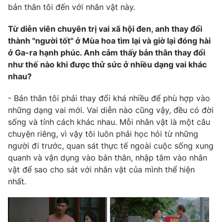
bản thân tôi đến với nhân vật này.
Từ diễn viên chuyên trị vai xã hội đen, anh thay đổi
thành "người tốt" ở Mùa hoa tìm lại và giờ lại đóng hài
THỜI BÁO VTV
ở Ga-ra hạnh phúc. Anh cảm thấy bản thân thay đổi
như thế nào khi được thử sức ở nhiều dạng vai khác
nhau?
Theo dõi báo trên
- Bản thân tôi phải thay đổi khá nhiều để phù hợp vào
Cơ quan chủ quản:
Đài Truyền hình Việt Nam
những dạng vai mới. Vai diễn nào cũng vậy, đều có đời
Cơ quan báo chí:
Thời báo VTV
sống và tính cách khác nhau. Mỗi nhân vật là một câu
chuyện riêng, vì vậy tôi luôn phải học hỏi từ những
Giấy phép hoạt động báo in và báo điện tử số 483/GP-BTTTT
cấp ngày 29/12/2023
người đi trước, quan sát thực tế ngoài cuộc sống xung
quanh và vận dụng vào bản thân, nhập tâm vào nhân
Tổng Biên tập:
Vũ Thanh Thủy
vật để sao cho sát với nhân vật của mình thể hiện
Phó Tổng Biên tập:
Nguyễn Thị Mỹ Hạnh, Phạm Quốc Thắng,
nhất.
Nguyễn Trọng Ninh
Tổng đài VTV:
024.38 355 931 - 024.38 355 932
Ðiện thoại Thời báo VTV:
024.66 897 897