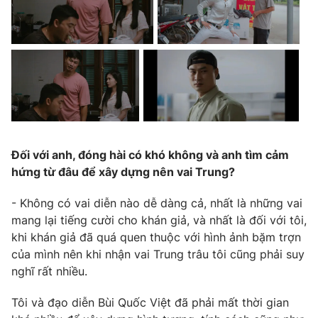
Email:
toasoan@vtv.vn
Liên hệ quảng cáo:
024-7300.7108
Đối với anh, đóng hài có khó không và anh tìm cảm
hứng từ đâu để xây dựng nên vai Trung?
- Không có vai diễn nào dễ dàng cả, nhất là những vai
mang lại tiếng cười cho khán giả, và nhất là đối với tôi,
® Cấm sao chép dưới mọi hình thức nếu không có sự chấp
thuận bằng văn bản. Ghi rõ nguồn VTV.vn khi phát hành lại
khi khán giả đã quá quen thuộc với hình ảnh bặm trợn
thông tin từ website này.
của mình nên khi nhận vai Trung trâu tôi cũng phải suy
nghĩ rất nhiều.
Tôi và đạo diễn Bùi Quốc Việt đã phải mất thời gian