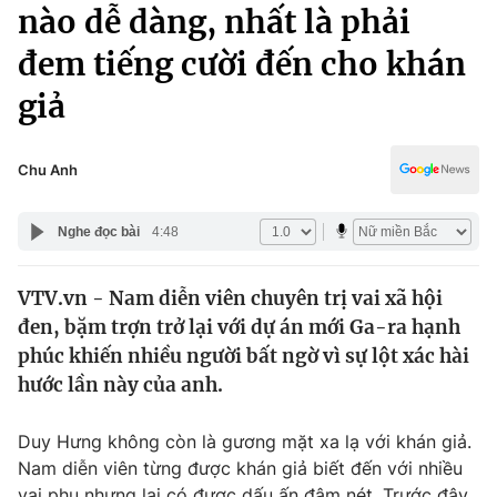
Chính trị
nào dễ dàng, nhất là phải
Truyền hình
đem tiếng cười đến cho khán
Văn hóa - Giải trí
Xã hội
Y tế
giả
Đời sống
Pháp luật
Công nghệ
Giáo dục
Chu Anh
Y tế
Nghe đọc bài
4:48
Thế giới
VTV.vn - Nam diễn viên chuyên trị vai xã hội
Tin tức
đen, bặm trợn trở lại với dự án mới Ga-ra hạnh
Kinh tế
Thế giới đó đây
phúc khiến nhiều người bất ngờ vì sự lột xác hài
Tài chính
hước lần này của anh.
Dữ liệu và đời sống
Câu chuyện quốc tế
Thị trường
Duy Hưng không còn là gương mặt xa lạ với khán giả.
Truyền hình
Góc doanh nghiệp
Nam diễn viên từng được khán giả biết đến với nhiều
vai phụ nhưng lại có được dấu ấn đậm nét. Trước đây,