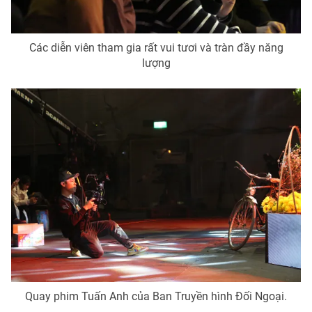
Ðiện thoại Thời báo VTV:
024.66 897 897
Email:
toasoan@vtv.vn
Liên hệ quảng cáo:
024-7300.7108
Các diễn viên tham gia rất vui tươi và tràn đầy năng
lượng
® Cấm sao chép dưới mọi hình thức nếu không có sự chấp
thuận bằng văn bản. Ghi rõ nguồn VTV.vn khi phát hành lại
thông tin từ website này.
Quay phim Tuấn Anh của Ban Truyền hình Đối Ngoại.