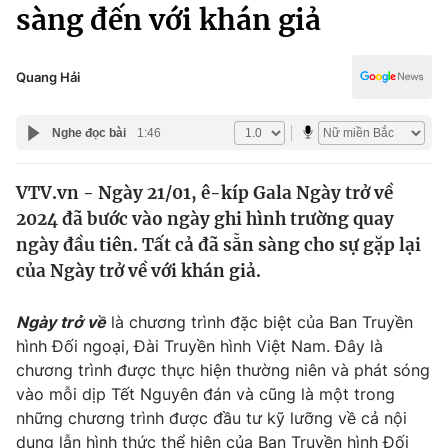
Chính trị
sàng đến với khán giả
Truyền hình
Văn hóa - Giải trí
Xã hội
Y tế
Quang Hải
Đời sống
Pháp luật
Công nghệ
Nghe đọc bài
1:46
Giáo dục
Y tế
VTV.vn - Ngày 21/01, ê-kíp Gala Ngày trở về
2024 đã bước vào ngày ghi hình trường quay
Thế giới
ngày đầu tiên. Tất cả đã sẵn sàng cho sự gặp lại
của Ngày trở về với khán giả.
Tin tức
Kinh tế
Thế giới đó đây
Ngày trở về
là chương trình đặc biệt của Ban Truyền
Tài chính
hình Đối ngoại, Đài Truyền hình Việt Nam. Đây là
Dữ liệu và đời sống
Câu chuyện quốc tế
chương trình được thực hiện thường niên và phát sóng
Thị trường
vào mỗi dịp Tết Nguyên đán và cũng là một trong
Truyền hình
Góc doanh nghiệp
những chương trình được đầu tư kỹ lưỡng về cả nội
dung lẫn hình thức thể hiện của Ban Truyền hình Đối