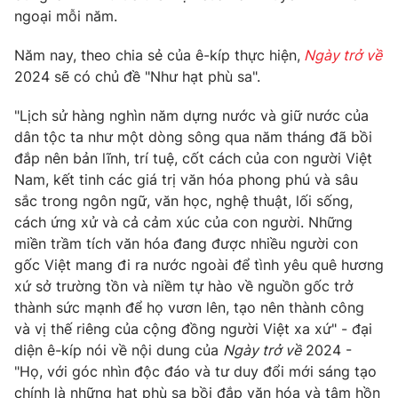
Phim VTV
ngoại mỗi năm.
Giải trí
Hậu trường
Năm nay, theo chia sẻ của ê-kíp thực hiện,
Ngày trở về
Điện ảnh
Đời sống
Nhân vật
2024 sẽ có chủ đề "Như hạt phù sa".
Âm nhạc
Du lịch
Khán giả
"Lịch sử hàng nghìn năm dựng nước và giữ nước của
Giáo dục
Sao
dân tộc ta như một dòng sông qua năm tháng đã bồi
Làm đẹp
Giải sao mai
đắp nên bản lĩnh, trí tuệ, cốt cách của con người Việt
Tuyển sinh
Công nghệ
Chất lượng cuộc sống
Nam, kết tinh các giá trị văn hóa phong phú và sâu
Học trực tuyến
sắc trong ngôn ngữ, văn học, nghệ thuật, lối sống,
Hitech Công nghệ tương lai
cách ứng xử và cả cảm xúc của con người. Những
Giao lưu trực tuyến
miền trầm tích văn hóa đang được nhiều người con
Sản phẩm
gốc Việt mang đi ra nước ngoài để tình yêu quê hương
Lịch phát sóng
Thị trường
xứ sở trường tồn và niềm tự hào về nguồn gốc trở
thành sức mạnh để họ vươn lên, tạo nên thành công
Tư vấn
và vị thế riêng của cộng đồng người Việt xa xứ" - đại
Chuyên mục khác
diện ê-kíp nói về nội dung của
Ngày trở về
2024 -
"Họ, với góc nhìn độc đáo và tư duy đổi mới sáng tạo
Emagazine
Podcast
chính là những hạt phù sa bồi đắp văn hóa và tâm hồn