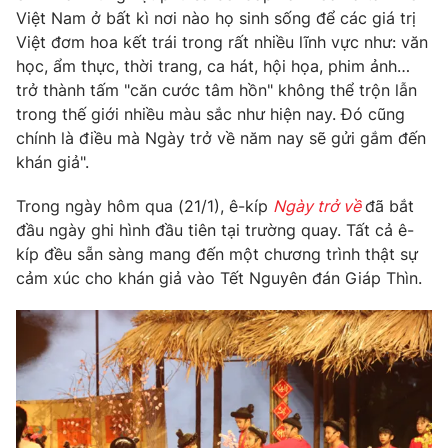
Việt Nam ở bất kì nơi nào họ sinh sống để các giá trị
Photo
Infographic
Việt đơm hoa kết trái trong rất nhiều lĩnh vực như: văn
học, ẩm thực, thời trang, ca hát, hội họa, phim ảnh…
Video
trở thành tấm "căn cước tâm hồn" không thể trộn lẫn
Shorts video
trong thế giới nhiều màu sắc như hiện nay. Đó cũng
chính là điều mà Ngày trở về năm nay sẽ gửi gắm đến
VTV Money
VTV Thể thao
khán giả".
VTV Sức khoẻ
Trong ngày hôm qua (21/1), ê-kíp
Bất động sản
Ngày trở về
đã bắt
đầu ngày ghi hình đầu tiên tại trường quay. Tất cả ê-
kíp đều sẵn sàng mang đến một chương trình thật sự
Thị trường 24h
Tấm lòng Việt
cảm xúc cho khán giả vào Tết Nguyên đán Giáp Thìn.
VTV4
Vươn mình bằng AI
VTV9
VTV8
Liên hệ tòa soạn
English