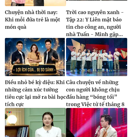
Chuyện nhà thời nay:
Trời cao nguyên xanh -
Khi mỗi đứa trẻ là một
Tập 22: Y Liên mật báo
món quà
tin cho công an, người
nhà Tuấn - Minh gặp...
Điều nhỏ bé kỳ diệu: Khi
Câu chuyện về những
những cảm xúc tưởng
con người không chịu
tiêu cực lại mở ra bài học
đầu hàng “bóng tối”
tích cực
trong Việc tử tế tháng 8