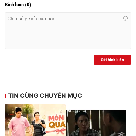
Bình luận
(
0
)
Gửi bình luận
TIN CÙNG CHUYÊN MỤC