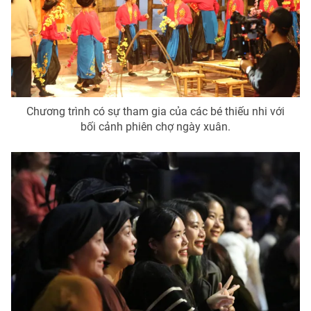
THỜI BÁO VTV
Chương trình có sự tham gia của các bé thiếu nhi với
bối cảnh phiên chợ ngày xuân.
Theo dõi báo trên
Cơ quan chủ quản:
Đài Truyền hình Việt Nam
Cơ quan báo chí:
Thời báo VTV
Giấy phép hoạt động báo in và báo điện tử số 483/GP-BTTTT
cấp ngày 29/12/2023
Tổng Biên tập:
Vũ Thanh Thủy
Phó Tổng Biên tập:
Nguyễn Thị Mỹ Hạnh, Phạm Quốc Thắng,
Nguyễn Trọng Ninh
Tổng đài VTV:
024.38 355 931 - 024.38 355 932