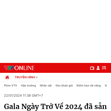
TRUYỀN HÌNH
Chính trị
Phim VTV
Hậu trường
Nhân vật
Góc khán giả
Điểm hẹn tài năng
Giải
Xã hội
22/01/2024 11:38 GMT+7
Pháp luật
Chuyên mục
Kinh tế
Gala Ngày Trở Về 2024 đã sẵn
Thể thao