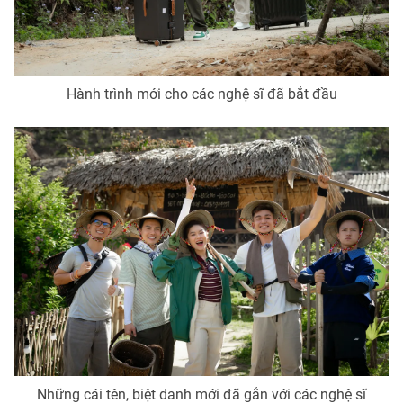
THỜI BÁO VTV
Hành trình mới cho các nghệ sĩ đã bắt đầu
Theo dõi báo trên
Cơ quan chủ quản:
Đài Truyền hình Việt Nam
Cơ quan báo chí:
Thời báo VTV
Giấy phép hoạt động báo in và báo điện tử số 483/GP-BTTTT
cấp ngày 29/12/2023
Tổng Biên tập:
Vũ Thanh Thủy
Phó Tổng Biên tập:
Nguyễn Thị Mỹ Hạnh, Phạm Quốc Thắng,
Nguyễn Trọng Ninh
Tổng đài VTV:
024.38 355 931 - 024.38 355 932
Những cái tên, biệt danh mới đã gắn với các nghệ sĩ