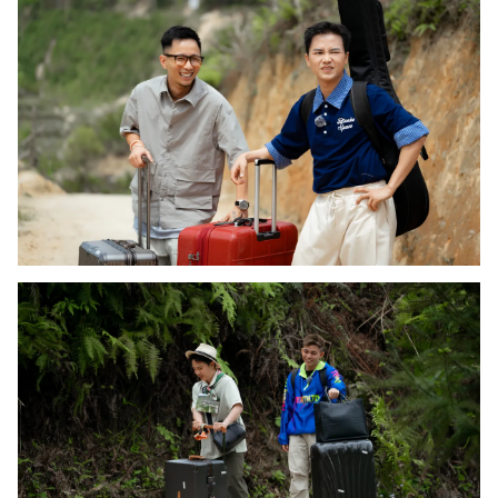
Photo
Infographic
Video
Shorts video
VTV Money
VTV Thể thao
VTV Sức khoẻ
Bất động sản
Thị trường 24h
Tấm lòng Việt
VTV4
Vươn mình bằng AI
VTV9
VTV8
Liên hệ tòa soạn
English