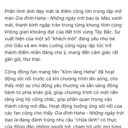
Ðiện thoại Thời báo VTV:
024.66 897 897
Phần hình ảnh đẹp mắt là điểm cộng lớn trong tập mở
Email:
toasoan@vtv.vn
màn
Gia đình Haha - Những ngày trời bao la
. Màu xanh
Liên hệ quảng cáo:
024-7300.7108
mát, thanh bình ngập tràn trong từng khung hình cùng
không gian khoáng đạt của đất trời vùng Tây Bắc. Sự
xuất hiện của một số "khách mời" đáng yêu như bé
chó Gấu và em mèo Lướng cũng ngay lập tức trở
thành điểm nhấn đáng chú ý, mang đến cảm giác rất
gần gũi, thư thái.
Cộng đồng fan mang tên "Xóm làng Hehe" đã hoạt
động sôi nổi trước cả khi chương trình lên sóng, cho
thấy một sự chủ động yêu thương và sẵn sàng đồng
hành từ phía khán giả, giúp chương trình có một nền
tảng ủng hộ vững chắc, góp phần quan trọng vào
® Cấm sao chép dưới mọi hình thức nếu không có sự chấp
thuận bằng văn bản. Ghi rõ nguồn VTV.vn khi phát hành lại
thành công mở đầu. Hoạt động hưởng ứng sôi nổi của
thông tin từ website này.
các fan cũng cho thấy
Gia đình Haha - Những ngày trời
bao la
đang đánh trúng nhu cầu "chữa lành" có thực
của đông đảo những người trẻ, chạm tới ước mơ từng