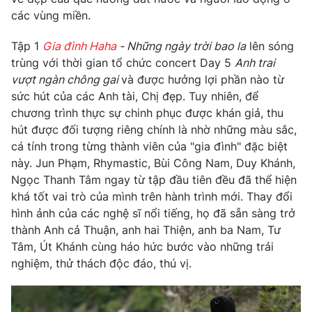
Phim VTV
Giải trí
các vùng miền.
Hậu trường
Điện ảnh
Tập 1
Gia đình Haha
- Những ngày trời bao la
lên sóng
Đời sống
Nhân vật
trùng với thời gian tổ chức concert Day 5
Anh trai
Âm nhạc
vượt ngàn chông gai
và được hưởng lợi phần nào từ
Du lịch
Khán giả
Giáo dục
sức hút của các Anh tài, Chị đẹp. Tuy nhiên, để
Sao
Làm đẹp
chương trình thực sự chinh phục được khán giả, thu
Giải sao mai
Tuyển sinh
hút được đối tượng riêng chính là nhờ những màu sắc,
Công nghệ
Chất lượng cuộc sống
cá tính trong từng thành viên của "gia đình" đặc biệt
Học trực tuyến
này. Jun Phạm, Rhymastic, Bùi Công Nam, Duy Khánh,
Hitech Công nghệ tương lai
Giao lưu trực tuyến
Ngọc Thanh Tâm ngay từ tập đầu tiên đều đã thể hiện
Sản phẩm
khá tốt vai trò của mình trên hành trình mới. Thay đổi
hình ảnh của các nghệ sĩ nổi tiếng, họ đã sẵn sàng trở
Lịch phát sóng
Thị trường
thành Anh cả Thuận, anh hai Thiện, anh ba Nam, Tư
Tâm, Út Khánh cùng háo hức bước vào những trải
Tư vấn
nghiệm, thử thách độc đáo, thú vị.
Chuyên mục khác
Emagazine
Podcast