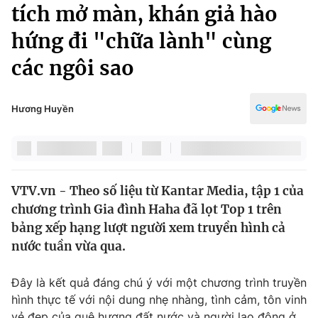
Chính trị
tích mở màn, khán giả hào
Truyền hình
hứng đi "chữa lành" cùng
Văn hóa - Giải trí
Xã hội
Y tế
các ngôi sao
Đời sống
Pháp luật
Công nghệ
Giáo dục
Hương Huyền
Y tế
Thế giới
VTV.vn - Theo số liệu từ Kantar Media, tập 1 của
Tin tức
chương trình Gia đình Haha đã lọt Top 1 trên
Kinh tế
Thế giới đó đây
bảng xếp hạng lượt người xem truyền hình cả
Tài chính
nước tuần vừa qua.
Dữ liệu và đời sống
Câu chuyện quốc tế
Thị trường
Đây là kết quả đáng chú ý với một chương trình truyền
Truyền hình
Góc doanh nghiệp
hình thực tế với nội dung nhẹ nhàng, tình cảm, tôn vinh
vẻ đẹp của quê hương đất nước và người lao động ở